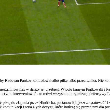
yby Radovan Pankov kontrolował albo piłkę, albo przeciwnika. Nie kon
i zamieszani również w dalszy jej przebieg. W polu karnym Piątkowsk
utecznie interweniować - to mówi wszystko o organizacji defensywy Leg
piłkę do złapania przez Hindricha, postanowił ją jeszcze „ratować” i w 
k komunikacji i seria złych decyzji, które kończą się prezentami dla pr