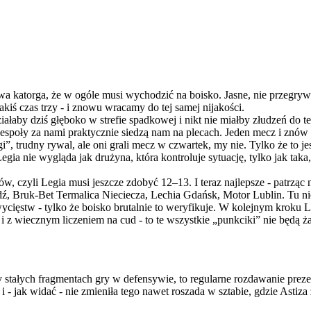
wa katorga, że w ogóle musi wychodzić na boisko. Jasne, nie przegryw
jakiś czas trzy - i znowu wracamy do tej samej nijakości.
ziałaby dziś głęboko w strefie spadkowej i nikt nie miałby złudzeń do t
a zespoły za nami praktycznie siedzą nam na plecach. Jeden mecz i z
, trudny rywal, ale oni grali mecz w czwartek, my nie. Tylko że to je
Legia nie wygląda jak drużyna, która kontroluje sytuację, tylko jak taka,
czyli Legia musi jeszcze zdobyć 12–13. I teraz najlepsze - patrząc n
, Bruk-Bet Termalica Nieciecza, Lechia Gdańsk, Motor Lublin. Tu nie
ięstw - tylko że boisko brutalnie to weryfikuje. W kolejnym kroku Leg
oli i z wiecznym liczeniem na cud - to te wszystkie „punkciki” nie będą 
zy stałych fragmentach gry w defensywie, to regularne rozdawanie pr
jak widać - nie zmieniła tego nawet roszada w sztabie, gdzie Astiza 