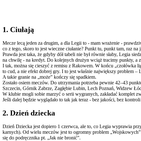
1. Ciułają
Mecze lecą jeden za drugim, a dla Legii to - mam wrażenie - prawdzi
co z tego, skoro to jest wieczne ciułanie? Punkt tu, punkt tam, raz na 
Prawda jest taka, że gdyby dół tabeli nie był równie słaby, Legia sied
na chwilę - na kredyt. Do kolejnych drużyn wciąż tracimy punkty, 
I tak, można się cieszyć z remisu z Rakowem. W końcu „czołówka ligi”
to cud, a nie efekt dobrej gry. I to jest właśnie największy problem – 
A takie granie na „może” kończy się spadkiem.
Zostało osiem meczów. Do utrzymania potrzeba pewnie 42–43 punktów, 
Szczecin, Górnik Zabrze, Zagłębie Lubin, Lech Poznań, Widzew Łódź
W klubie mogli sobie marzyć o serii wygranych, zakładać komplet zwyc
Jeśli dalej będzie wyglądało to tak jak teraz - bez jakości, bez kontr
2. Dzień dziecka
Dzień Dziecka jest dopiero 1 czerwca, ale to, co Legia wyprawia pr
karnych). Od wielu meczów jest to ogromny problem „Wojskowych” i - 
się do podręcznika pt. „Jak nie bronić”.