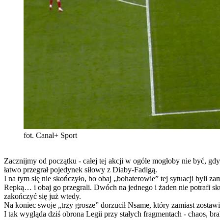
fot. Canal+ Sport
Zacznijmy od początku - całej tej akcji w ogóle mogłoby nie być, gd
łatwo przegrał pojedynek siłowy z Diaby-Fadigą.
I na tym się nie skończyło, bo obaj „bohaterowie” tej sytuacji byl
Repką… i obaj go przegrali. Dwóch na jednego i żaden nie potrafi sk
zakończyć się już wtedy.
Na koniec swoje „trzy grosze” dorzucił Nsame, który zamiast zostawić 
I tak wygląda dziś obrona Legii przy stałych fragmentach - chaos, bra