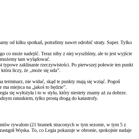
amy od kilku spotkań, potrafimy nawet odrobić straty. Super. Tylko
ego co może nadejść. Teraz niby z niej wyszliśmy, ale to jest wyjście
nów możemy tam wylądować.
st typowe zaklinanie rzeczywistości. Po pierwszej połowie ten punkt
 która liczy, że „może się uda”.
a terminarz, nie widać, skąd te punkty mają się wziąć. Pogoń
 ma miejsca na „jakoś to będzie”.
ia się wyłożyła i to w stylu, który niestety znamy aż za dobrze.
żadnym ratunkiem, tylko prostą drogą do katastrofy.
ezentów rywalom (21 bramek straconych w tym sezonie, w tym 5 z
zastąpił Węska. To, co Legia pokazuje w obronie, spokojnie nadaje