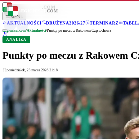
LEGIONISCI
.COM
LEGIONISCI
.COM
MENU
AKTUALNOŚCI
DRUŻYNA
2026/27
TERMINARZ
TABEL
Legionisci.com
/
Aktualności
/
Punkty po meczu z Rakowem Częstochowa
ANALIZA
Punkty po meczu z Rakowem C
poniedziałek, 23 marca 2026 21:18