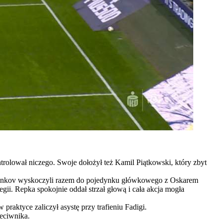
trolował niczego. Swoje dołożył też Kamil Piątkowski, który zbyt
i i Pankov wyskoczyli razem do pojedynku główkowego z Oskarem
ii. Repka spokojnie oddał strzał głową i cała akcja mogła
praktyce zaliczył asystę przy trafieniu Fadigi.
zeciwnika.