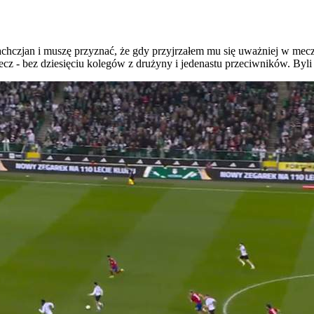
chczjan i muszę przyznać, że gdy przyjrzałem mu się uważniej w mecz
z - bez dziesięciu kolegów z drużyny i jedenastu przeciwników. Byli t