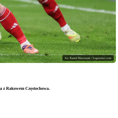
fot. Kamil Marciniak / Legionisci.com
zawa z Rakowem Częstochowa.