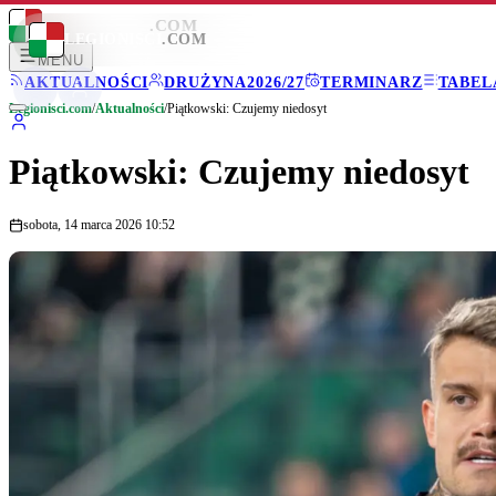
LEGIONISCI
.COM
LEGIONISCI
.COM
MENU
AKTUALNOŚCI
DRUŻYNA
2026/27
TERMINARZ
TABEL
Legionisci.com
/
Aktualności
/
Piątkowski: Czujemy niedosyt
Piątkowski: Czujemy niedosyt
sobota, 14 marca 2026 10:52