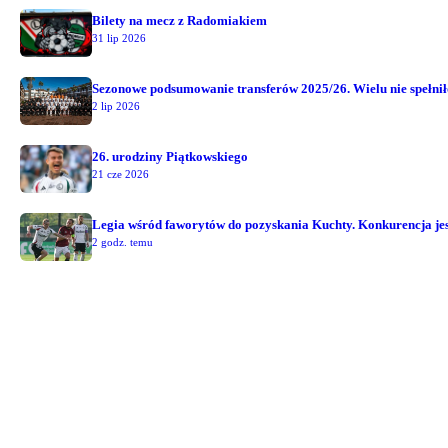
Bilety na mecz z Radomiakiem
31 lip 2026
Sezonowe podsumowanie transferów 2025/26. Wielu nie spełni
2 lip 2026
26. urodziny Piątkowskiego
21 cze 2026
Legia wśród faworytów do pozyskania Kuchty. Konkurencja jest
2 godz. temu