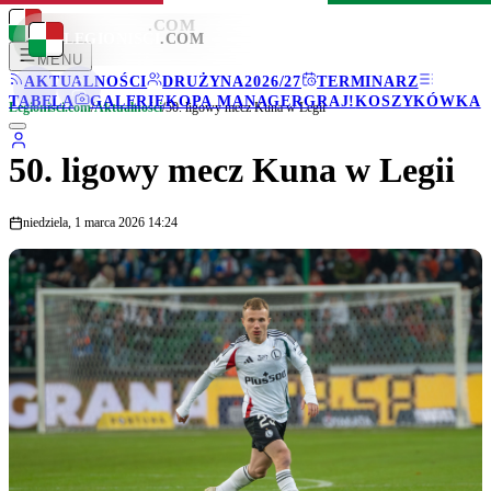
LEGIONISCI
.COM
LEGIONISCI
.COM
MENU
AKTUALNOŚCI
DRUŻYNA
2026/27
TERMINARZ
TABELA
GALERIE
KOPA MANAGER
GRAJ!
KOSZYKÓWKA
Legionisci.com
/
Aktualności
/
50. ligowy mecz Kuna w Legii
50. ligowy mecz Kuna w Legii
niedziela, 1 marca 2026 14:24