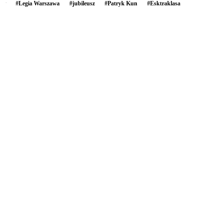
#
Legia Warszawa
#
jubileusz
#
Patryk Kun
#
Esktraklasa