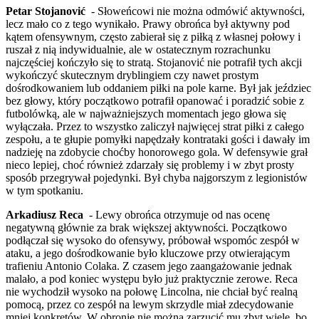
Petar Stojanović
- Słoweńcowi nie można odmówić aktywności,
lecz mało co z tego wynikało. Prawy obrońca był aktywny pod
kątem ofensywnym, często zabierał się z piłką z własnej połowy i
ruszał z nią indywidualnie, ale w ostatecznym rozrachunku
najczęściej kończyło się to stratą. Stojanović nie potrafił tych akcji
wykończyć skutecznym dryblingiem czy nawet prostym
dośrodkowaniem lub oddaniem piłki na pole karne. Był jak jeździec
bez głowy, który początkowo potrafił opanować i poradzić sobie z
futbolówką, ale w najważniejszych momentach jego głowa się
wyłączała. Przez to wszystko zaliczył najwięcej strat piłki z całego
zespołu, a te głupie pomyłki napędzały kontrataki gości i dawały im
nadzieję na zdobycie choćby honorowego gola. W defensywie grał
nieco lepiej, choć również zdarzały się problemy i w zbyt prosty
sposób przegrywał pojedynki. Był chyba najgorszym z legionistów
w tym spotkaniu.
Arkadiusz Reca
- Lewy obrońca otrzymuje od nas ocenę
negatywną głównie za brak większej aktywności. Początkowo
podłączał się wysoko do ofensywy, próbował wspomóc zespół w
ataku, a jego dośrodkowanie było kluczowe przy otwierającym
trafieniu Antonio Colaka. Z czasem jego zaangażowanie jednak
malało, a pod koniec występu było już praktycznie zerowe. Reca
nie wychodził wysoko na połowę Lincolna, nie chciał być realną
pomocą, przez co zespół na lewym skrzydle miał zdecydowanie
mniej konkretów. W obronie nie można zarzucić mu zbyt wiele, bo