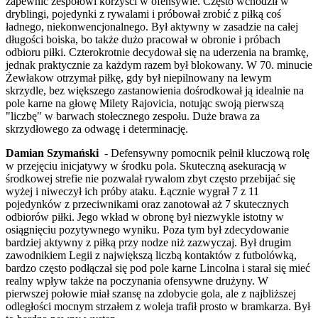
zapewnić zespołowi korzyści w ofensywie. Często wchodził w
dryblingi, pojedynki z rywalami i próbował zrobić z piłką coś
ładnego, niekonwencjonalnego. Był aktywny w zasadzie na całej
długości boiska, bo także dużo pracował w obronie i próbach
odbioru piłki. Czterokrotnie decydował się na uderzenia na bramkę,
jednak praktycznie za każdym razem był blokowany. W 70. minucie
Żewłakow otrzymał piłkę, gdy był niepilnowany na lewym
skrzydle, bez większego zastanowienia dośrodkował ją idealnie na
pole karne na głowę Milety Rajovicia, notując swoją pierwszą
"liczbę" w barwach stołecznego zespołu. Duże brawa za
skrzydłowego za odwagę i determinację.
Damian Szymański
- Defensywny pomocnik pełnił kluczową rolę
w przejęciu inicjatywy w środku pola. Skuteczną asekuracją w
środkowej strefie nie pozwalał rywalom zbyt często przebijać się
wyżej i niweczył ich próby ataku. Łącznie wygrał 7 z 11
pojedynków z przeciwnikami oraz zanotował aż 7 skutecznych
odbiorów piłki. Jego wkład w obronę był niezwykle istotny w
osiągnięciu pozytywnego wyniku. Poza tym był zdecydowanie
bardziej aktywny z piłką przy nodze niż zazwyczaj. Był drugim
zawodnikiem Legii z największą liczbą kontaktów z futbolówką,
bardzo często podłączał się pod pole karne Lincolna i starał się mieć
realny wpływ także na poczynania ofensywne drużyny. W
pierwszej połowie miał szansę na zdobycie gola, ale z najbliższej
odległości mocnym strzałem z woleja trafił prosto w bramkarza. Był