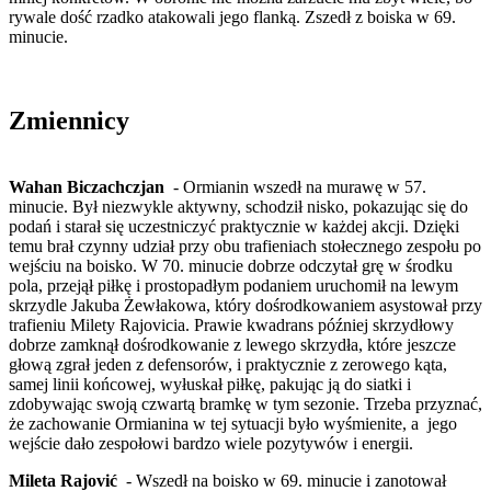
rywale dość rzadko atakowali jego flanką. Zszedł z boiska w 69.
minucie.
Zmiennicy
Wahan Biczachczjan
- Ormianin wszedł na murawę w 57.
minucie. Był niezwykle aktywny, schodził nisko, pokazując się do
podań i starał się uczestniczyć praktycznie w każdej akcji. Dzięki
temu brał czynny udział przy obu trafieniach stołecznego zespołu po
wejściu na boisko. W 70. minucie dobrze odczytał grę w środku
pola, przejął piłkę i prostopadłym podaniem uruchomił na lewym
skrzydle Jakuba Żewłakowa, który dośrodkowaniem asystował przy
trafieniu Milety Rajovicia. Prawie kwadrans później skrzydłowy
dobrze zamknął dośrodkowanie z lewego skrzydła, które jeszcze
głową zgrał jeden z defensorów, i praktycznie z zerowego kąta,
samej linii końcowej, wyłuskał piłkę, pakując ją do siatki i
zdobywając swoją czwartą bramkę w tym sezonie. Trzeba przyznać,
że zachowanie Ormianina w tej sytuacji było wyśmienite, a jego
wejście dało zespołowi bardzo wiele pozytywów i energii.
Mileta Rajović
- Wszedł na boisko w 69. minucie i zanotował