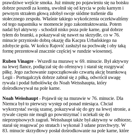
prawdziwe wejście smoka. Już minutę po pojawieniu się na boisku
dobrze poszedł za kontrą, uwolnił się od krycia w polu karnym i
pewnym strzałem głową zdobył swoje siódme trafienie dla
stołecznego zespołu. Właśnie takiego wykończenia oczekiwaliśmy
od tego napastnika w momencie jego zakontraktowania. Potem
nadal był aktywny - schodził nisko poza pole karne, grał dobrze
tyłem do bramki, a pokazywał się nawet na skrzydle, co w 76.
minucie przyniosło dobrą okazję dla Kacpra Urbańskiego na
zdobycie gola. W końcu Rajović zasłużył na pochwałę i oby taką
formę prezentował znacznie częściej w rundzie wiosennej.
Ruben Vinagre
- Wszedł na murawę w 69. minucie. Był aktywny
na lewej flance, podłączał się do ofensywy i starał się rozgrywać
piłkę. Jego zachowanie zapoczątkowało czwartą akcję bramkową
Legii - Portugalczyk dobrze zabrał się z piłką, odwrócił uwagę
rywala i podał futbolówkę do Noah Weisshaupta, który
dośrodkowywał na pole karne.
Noah Weisshaupt
- Pojawił się na murawie w 76. minucie. Dla
Niemca był to pierwszy występ od ponad miesiąca. Chciał
wykorzystać swoją szansę, pokazywał się do gry na lewej stronie, a
rywale często nie mogli go powstrzymać i uciekali się do
nieprzepisowych zagrań. Weisshaupt także był aktywny w odbiorze,
starał się reagować po stratach i wykonał 3 udane przechwyty. W
83. minucie skrzydłowy posłał dośrodkowanie na pole karne, które