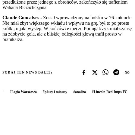
przedłużone przez jednego z obrońców, zakończyło się trafieniem
Wahana Biczachczjana.
Claude Goncalves
- Został wprowadzony na boisku w 76. minucie.
Nie miał zbyt większego wkładu i wpływu na grę, był to po prostu
krótki, nijaki występ. W końcówce meczu Portugalczyk miał szansę
na zdobycie gola, ale z bliskiej odległości głową trafił prosto w
bramkarza.
PODAJ TEN NEWS DALEJ:
#
Legia Warszawa
#
plusy i minusy
#
analiza
#
Lincoln Red Imps FC