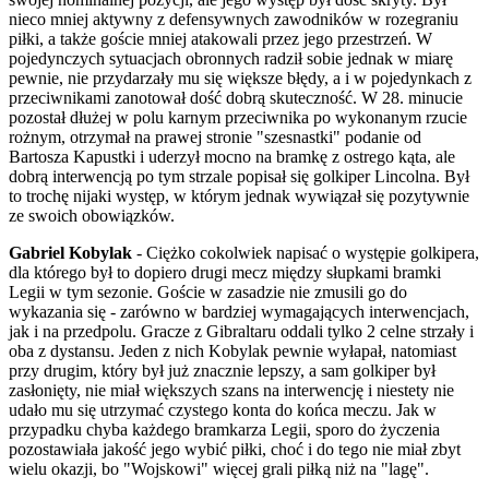
nieco mniej aktywny z defensywnych zawodników w rozegraniu
piłki, a także goście mniej atakowali przez jego przestrzeń. W
pojedynczych sytuacjach obronnych radził sobie jednak w miarę
pewnie, nie przydarzały mu się większe błędy, a i w pojedynkach z
przeciwnikami zanotował dość dobrą skuteczność. W 28. minucie
pozostał dłużej w polu karnym przeciwnika po wykonanym rzucie
rożnym, otrzymał na prawej stronie "szesnastki" podanie od
Bartosza Kapustki i uderzył mocno na bramkę z ostrego kąta, ale
dobrą interwencją po tym strzale popisał się golkiper Lincolna. Był
to trochę nijaki występ, w którym jednak wywiązał się pozytywnie
ze swoich obowiązków.
Gabriel Kobylak
- Ciężko cokolwiek napisać o występie golkipera,
dla którego był to dopiero drugi mecz między słupkami bramki
Legii w tym sezonie. Goście w zasadzie nie zmusili go do
wykazania się - zarówno w bardziej wymagających interwencjach,
jak i na przedpolu. Gracze z Gibraltaru oddali tylko 2 celne strzały i
oba z dystansu. Jeden z nich Kobylak pewnie wyłapał, natomiast
przy drugim, który był już znacznie lepszy, a sam golkiper był
zasłonięty, nie miał większych szans na interwencję i niestety nie
udało mu się utrzymać czystego konta do końca meczu. Jak w
przypadku chyba każdego bramkarza Legii, sporo do życzenia
pozostawiała jakość jego wybić piłki, choć i do tego nie miał zbyt
wielu okazji, bo "Wojskowi" więcej grali piłką niż na "lagę".