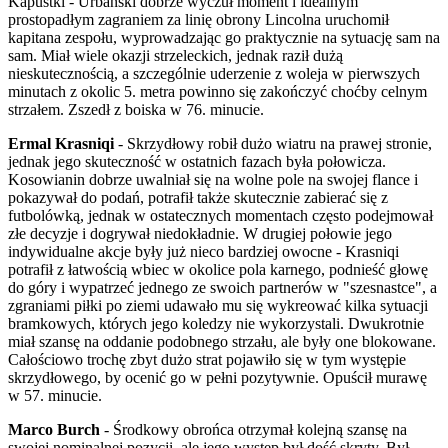
Kapustki - Urbański dobrze wyczuł moment i idealnym
prostopadłym zagraniem za linię obrony Lincolna uruchomił
kapitana zespołu, wyprowadzając go praktycznie na sytuację sam na
sam. Miał wiele okazji strzeleckich, jednak raził dużą
nieskutecznością, a szczególnie uderzenie z woleja w pierwszych
minutach z okolic 5. metra powinno się zakończyć choćby celnym
strzałem. Zszedł z boiska w 76. minucie.
Ermal Krasniqi
- Skrzydłowy robił dużo wiatru na prawej stronie,
jednak jego skuteczność w ostatnich fazach była połowicza.
Kosowianin dobrze uwalniał się na wolne pole na swojej flance i
pokazywał do podań, potrafił także skutecznie zabierać się z
futbolówką, jednak w ostatecznych momentach często podejmował
złe decyzje i dogrywał niedokładnie. W drugiej połowie jego
indywidualne akcje były już nieco bardziej owocne - Krasniqi
potrafił z łatwością wbiec w okolice pola karnego, podnieść głowę
do góry i wypatrzeć jednego ze swoich partnerów w "szesnastce", a
zgraniami piłki po ziemi udawało mu się wykreować kilka sytuacji
bramkowych, których jego koledzy nie wykorzystali. Dwukrotnie
miał szansę na oddanie podobnego strzału, ale były one blokowane.
Całościowo trochę zbyt dużo strat pojawiło się w tym występie
skrzydłowego, by ocenić go w pełni pozytywnie. Opuścił murawę
w 57. minucie.
Marco Burch
- Środkowy obrońca otrzymał kolejną szansę na
swojej nominalnej pozycji, ale jego występ był dość skryty. Był