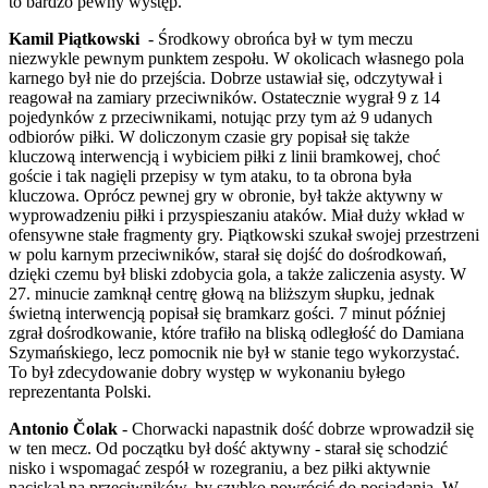
to bardzo pewny występ.
Kamil Piątkowski
- Środkowy obrońca był w tym meczu
niezwykle pewnym punktem zespołu. W okolicach własnego pola
karnego był nie do przejścia. Dobrze ustawiał się, odczytywał i
reagował na zamiary przeciwników. Ostatecznie wygrał 9 z 14
pojedynków z przeciwnikami, notując przy tym aż 9 udanych
odbiorów piłki. W doliczonym czasie gry popisał się także
kluczową interwencją i wybiciem piłki z linii bramkowej, choć
goście i tak nagięli przepisy w tym ataku, to ta obrona była
kluczowa. Oprócz pewnej gry w obronie, był także aktywny w
wyprowadzeniu piłki i przyspieszaniu ataków. Miał duży wkład w
ofensywne stałe fragmenty gry. Piątkowski szukał swojej przestrzeni
w polu karnym przeciwników, starał się dojść do dośrodkowań,
dzięki czemu był bliski zdobycia gola, a także zaliczenia asysty. W
27. minucie zamknął centrę głową na bliższym słupku, jednak
świetną interwencją popisał się bramkarz gości. 7 minut później
zgrał dośrodkowanie, które trafiło na bliską odległość do Damiana
Szymańskiego, lecz pomocnik nie był w stanie tego wykorzystać.
To był zdecydowanie dobry występ w wykonaniu byłego
reprezentanta Polski.
Antonio Čolak
- Chorwacki napastnik dość dobrze wprowadził się
w ten mecz. Od początku był dość aktywny - starał się schodzić
nisko i wspomagać zespół w rozegraniu, a bez piłki aktywnie
naciskał na przeciwników, by szybko powrócić do posiadania. W