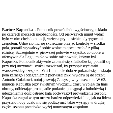
Bartosz Kapustka
- Pomocnik powrócił do wyjściowego składu
po czterech meczach nieobecności. Od pierwszych minut widać
było w nim chęć dominacji, wzięcia gry na siebie i dyrygowania
zespołem. Udawało mu się skutecznie przejąć kontrolę w środku
pola, potrafił wywalczyć sobie wolne miejsce i zrobić z piłką
różnicę. Szczególnie w pierwszej połowie wszystko, co dobre w
ofensywie dla Legii, miało w sobie mianownik, którym był
Kapustka. Pomocnik aktywnie zabierał się z futbolówką, potrafił się
przy niej utrzymać i szukał rozwiązań, by przyspieszyć ataki
warszawskiego zespołu. W 21. minucie dobrze pokazał się na skraju
pola karnego i odegraniem z pierwszej piłki wyłożył ją do strzału
Antonio Colakowi, notując swoją 7. asystę w tym sezonie. W 62.
minucie Kapustka przy świetnym wyczuciu czasu wybiegł za linię
obrony, odbierając prostopadłe podanie, pociągnął z futbolówką i
uderzeniem z dość ostrego kąta podwyższył prowadzenie zespołu.
Kapustka zagrał w tym meczu bardzo odpowiedzialnie, jak na lidera
przystało i oby udało mu się podtrzymać takie występy w drugiej
części sezonu przeciwko wyżej notowanym zespołom.