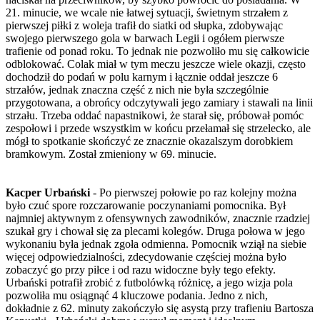
21. minucie, we wcale nie łatwej sytuacji, świetnym strzałem z
pierwszej piłki z woleja trafił do siatki od słupka, zdobywając
swojego pierwszego gola w barwach Legii i ogółem pierwsze
trafienie od ponad roku. To jednak nie pozwoliło mu się całkowicie
odblokować. Colak miał w tym meczu jeszcze wiele okazji, często
dochodził do podań w polu karnym i łącznie oddał jeszcze 6
strzałów, jednak znaczna część z nich nie była szczególnie
przygotowana, a obrońcy odczytywali jego zamiary i stawali na linii
strzału. Trzeba oddać napastnikowi, że starał się, próbował pomóc
zespołowi i przede wszystkim w końcu przełamał się strzelecko, ale
mógł to spotkanie skończyć ze znacznie okazalszym dorobkiem
bramkowym. Został zmieniony w 69. minucie.
Kacper Urbański
- Po pierwszej połowie po raz kolejny można
było czuć spore rozczarowanie poczynaniami pomocnika. Był
najmniej aktywnym z ofensywnych zawodników, znacznie rzadziej
szukał gry i chował się za plecami kolegów. Druga połowa w jego
wykonaniu była jednak zgoła odmienna. Pomocnik wziął na siebie
więcej odpowiedzialności, zdecydowanie częściej można było
zobaczyć go przy piłce i od razu widoczne były tego efekty.
Urbański potrafił zrobić z futbolówką różnicę, a jego wizja pola
pozwoliła mu osiągnąć 4 kluczowe podania. Jedno z nich,
dokładnie z 62. minuty zakończyło się asystą przy trafieniu Bartosza