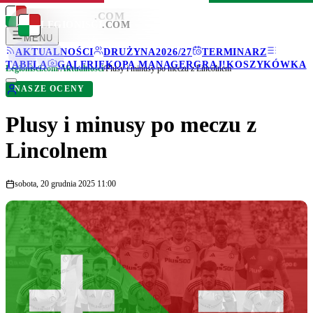
LEGIONISCI
.COM
LEGIONISCI
.COM
MENU
AKTUALNOŚCI
DRUŻYNA
2026/27
TERMINARZ
TABELA
GALERIE
KOPA MANAGER
GRAJ!
KOSZYKÓWKA
Legionisci.com
/
Aktualności
/
Plusy i minusy po meczu z Lincolnem
NASZE OCENY
Plusy i minusy po meczu z
Lincolnem
sobota, 20 grudnia 2025 11:00