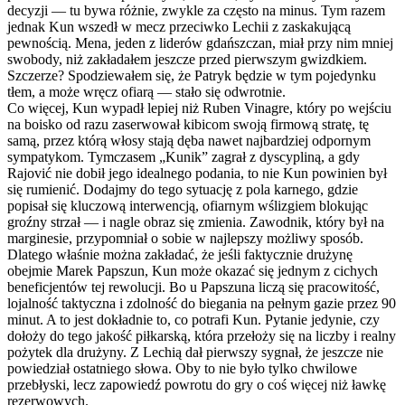
decyzji — tu bywa różnie, zwykle za często na minus. Tym razem
jednak Kun wszedł w mecz przeciwko Lechii z zaskakującą
pewnością. Mena, jeden z liderów gdańszczan, miał przy nim mniej
swobody, niż zakładałem jeszcze przed pierwszym gwizdkiem.
Szczerze? Spodziewałem się, że Patryk będzie w tym pojedynku
tłem, a może wręcz ofiarą — stało się odwrotnie.
Co więcej, Kun wypadł lepiej niż Ruben Vinagre, który po wejściu
na boisko od razu zaserwował kibicom swoją firmową stratę, tę
samą, przez którą włosy stają dęba nawet najbardziej odpornym
sympatykom. Tymczasem „Kunik” zagrał z dyscypliną, a gdy
Rajović nie dobił jego idealnego podania, to nie Kun powinien był
się rumienić. Dodajmy do tego sytuację z pola karnego, gdzie
popisał się kluczową interwencją, ofiarnym wślizgiem blokując
groźny strzał — i nagle obraz się zmienia. Zawodnik, który był na
marginesie, przypomniał o sobie w najlepszy możliwy sposób.
Dlatego właśnie można zakładać, że jeśli faktycznie drużynę
obejmie Marek Papszun, Kun może okazać się jednym z cichych
beneficjentów tej rewolucji. Bo u Papszuna liczą się pracowitość,
lojalność taktyczna i zdolność do biegania na pełnym gazie przez 90
minut. A to jest dokładnie to, co potrafi Kun. Pytanie jedynie, czy
dołoży do tego jakość piłkarską, która przełoży się na liczby i realny
pożytek dla drużyny. Z Lechią dał pierwszy sygnał, że jeszcze nie
powiedział ostatniego słowa. Oby to nie było tylko chwilowe
przebłyski, lecz zapowiedź powrotu do gry o coś więcej niż ławkę
rezerwowych.