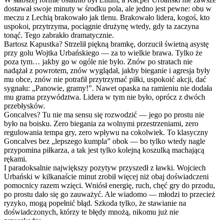
dostawał swoje minuty w środku pola, ale jedno jest pewne: obu w
meczu z Lechią brakowało jak tlenu. Brakowało lidera, kogoś, kto
uspokoi, przytrzyma, pociągnie drużynę wtedy, gdy ta zaczyna
tonąć. Tego zabrakło dramatycznie.
Bartosz Kapustka? Strzelił piękną bramkę, dorzucił świetną asystę
przy golu Wojtka Urbańskiego — za to wielkie brawa. Tylko że
poza tym… jakby go w ogóle nie było. Znów po stratach nie
nadążał z powrotem, znów wyglądał, jakby bieganie i agresja były
mu obce, znów nie potrafił przytrzymać piłki, uspokoić akcji, dać
sygnału: „Panowie, gramy!”. Nawet opaska na ramieniu nie dodała
mu grama przywództwa. Lidera w tym nie było, oprócz z dwóch
przebłysków.
Goncalves? Tu nie ma sensu się rozwodzić — jego po prostu nie
było na boisku. Zero biegania za wolnymi przestrzeniami, zero
regulowania tempa gry, zero wpływu na cokolwiek. To klasyczny
Goncalves bez „lepszego kumpla” obok — bo tylko wtedy nagle
przypomina piłkarza, a tak jest tylko kolejną koszulką machającą
rękami.
I paradoksalnie największy pozytyw przyszedł z ławki. Wojciech
Urbański w kilkanaście minut zrobił więcej niż obaj doświadczeni
pomocnicy razem wzięci. Wniósł energię, ruch, chęć gry do przodu,
po prostu dało się go zauważyć. Ale wiadomo — młodzi to przecież
ryzyko, mogą popełnić błąd. Szkoda tylko, że stawianie na
doświadczonych, którzy te błędy mnożą, nikomu już nie