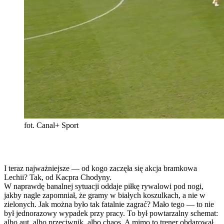
fot. Canal+ Sport
I teraz najważniejsze — od kogo zaczęła się akcja bramkowa
Lechii? Tak, od Kacpra Chodyny.
W naprawdę banalnej sytuacji oddaje piłkę rywalowi pod nogi,
jakby nagle zapomniał, że gramy w białych koszulkach, a nie w
zielonych. Jak można było tak fatalnie zagrać? Mało tego — to nie
był jednorazowy wypadek przy pracy. To był powtarzalny schemat:
albo aut, albo przeciwnik, albo chaos. A mimo to trener obdarował