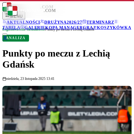
LEGIONISCI
.COM
LEGIONISCI
.COM
MENU
AKTUALNOŚCI
DRUŻYNA
2026/27
TERMINARZ
TABELA
GALERIE
KOPA MANAGER
GRAJ!
KOSZYKÓWKA
Legionisci.com
/
Aktualności
/
Punkty po meczu z Lechią Gdańsk
ANALIZA
Punkty po meczu z Lechią
Gdańsk
niedziela, 23 listopada 2025 13:41