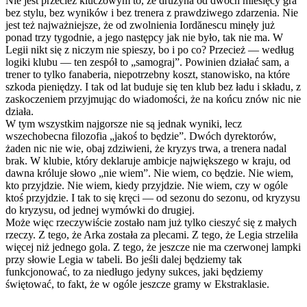
Nie jest przecież kluczowym to, że drużyna od dwóch miesięcy gra
bez stylu, bez wyników i bez trenera z prawdziwego zdarzenia. Nie
jest też najważniejsze, że od zwolnienia Iordănescu minęły już
ponad trzy tygodnie, a jego następcy jak nie było, tak nie ma. W
Legii nikt się z niczym nie spieszy, bo i po co? Przecież — według
logiki klubu — ten zespół to „samograj”. Powinien działać sam, a
trener to tylko fanaberia, niepotrzebny koszt, stanowisko, na które
szkoda pieniędzy. I tak od lat buduje się ten klub bez ładu i składu, z
zaskoczeniem przyjmując do wiadomości, że na końcu znów nic nie
działa.
W tym wszystkim najgorsze nie są jednak wyniki, lecz
wszechobecna filozofia „jakoś to będzie”. Dwóch dyrektorów,
żaden nic nie wie, obaj zdziwieni, że kryzys trwa, a trenera nadal
brak. W klubie, który deklaruje ambicje największego w kraju, od
dawna króluje słowo „nie wiem”. Nie wiem, co będzie. Nie wiem,
kto przyjdzie. Nie wiem, kiedy przyjdzie. Nie wiem, czy w ogóle
ktoś przyjdzie. I tak to się kręci — od sezonu do sezonu, od kryzysu
do kryzysu, od jednej wymówki do drugiej.
Może więc rzeczywiście zostało nam już tylko cieszyć się z małych
rzeczy. Z tego, że Arka została za plecami. Z tego, że Legia strzeliła
więcej niż jednego gola. Z tego, że jeszcze nie ma czerwonej lampki
przy słowie Legia w tabeli. Bo jeśli dalej będziemy tak
funkcjonować, to za niedługo jedyny sukces, jaki będziemy
świętować, to fakt, że w ogóle jeszcze gramy w Ekstraklasie.