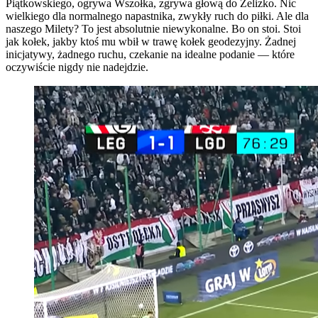
Piątkowskiego, ogrywa Wszołka, zgrywa głową do Żelizko. Nic
wielkiego dla normalnego napastnika, zwykły ruch do piłki. Ale dla
naszego Milety? To jest absolutnie niewykonalne. Bo on stoi. Stoi
jak kołek, jakby ktoś mu wbił w trawę kołek geodezyjny. Żadnej
inicjatywy, żadnego ruchu, czekanie na idealne podanie — które
oczywiście nigdy nie nadejdzie.