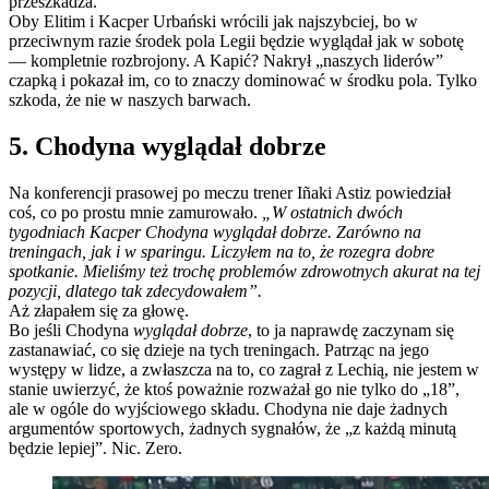
przeszkadza.
Oby Elitim i Kacper Urbański wrócili jak najszybciej, bo w
przeciwnym razie środek pola Legii będzie wyglądał jak w sobotę
— kompletnie rozbrojony. A Kapić? Nakrył „naszych liderów”
czapką i pokazał im, co to znaczy dominować w środku pola. Tylko
szkoda, że nie w naszych barwach.
5. Chodyna wyglądał dobrze
Na konferencji prasowej po meczu trener Iñaki Astiz powiedział
coś, co po prostu mnie zamurowało.
„W ostatnich dwóch
tygodniach Kacper Chodyna wyglądał dobrze. Zarówno na
treningach, jak i w sparingu. Liczyłem na to, że rozegra dobre
spotkanie. Mieliśmy też trochę problemów zdrowotnych akurat na tej
pozycji, dlatego tak zdecydowałem”.
Aż złapałem się za głowę.
Bo jeśli Chodyna
wyglądał dobrze
, to ja naprawdę zaczynam się
zastanawiać, co się dzieje na tych treningach. Patrząc na jego
występy w lidze, a zwłaszcza na to, co zagrał z Lechią, nie jestem w
stanie uwierzyć, że ktoś poważnie rozważał go nie tylko do „18”,
ale w ogóle do wyjściowego składu. Chodyna nie daje żadnych
argumentów sportowych, żadnych sygnałów, że „z każdą minutą
będzie lepiej”. Nic. Zero.