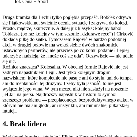
fot. Canal+ Sport
Druga bramka dla Lechii tylko pogłębia przepaść. Bobček odrywa
się Piątkowskiemu, świetnie ocenia sytuację i zagrywa do kolegi.
Prosto, mądrze, skutecznie. A dalej już klasyka: kolejny babol
Tobiasza (po raz kolejny w tym sezonie „dziurawe ręce”) i Cirković
dokłada piłkę do siatki. Tymczasem Rajović w bardzo podobnej
akcji w drugiej połowie ma wokół siebie dwóch znakomicie
ustawionych partnerów, ale przecież po co komu podanie? Lepiej
uderzyć z nadzieją, że „może coś się uda”. Oczywiście — nie udało
się nic.
Różnica znacząca? Kolosalna. W obecnej formie Rajović nie jest
żadnym napastnikiem Legii. Jest tylko kolejnym drogim
nazwiskiem, które kompletnie nie pasuje ani do stylu, ani do tempa,
ani do mentalności tej drużyny. I żeby była jasność: to nie jest
wyłącznie jego wina. W tym meczu nikt nie zasłużył na noszenie
„eLki” na piersi. Najdroższy napastnik w historii to symbol
szerszego problemu — przepłaconego, bezproduktywnego ataku, w
którym nie ma ani głodu, ani instynktu, ani minimalnej piłkarskiej
intuicji.
4. Brak lidera
W słabszej formie ostatnio był Elitim, a Kacper Urbański nie zawsze