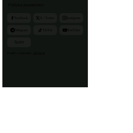
Polityka prywatności
Facebook
X / Twitter
Instagram
Telegram
TikTok
YouTube
RSS
Projekt i wykonanie:
24style.pl