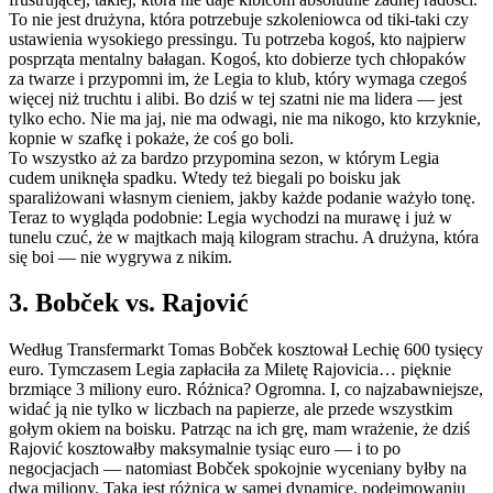
To nie jest drużyna, która potrzebuje szkoleniowca od tiki-taki czy
ustawienia wysokiego pressingu. Tu potrzeba kogoś, kto najpierw
posprząta mentalny bałagan. Kogoś, kto dobierze tych chłopaków
za twarze i przypomni im, że Legia to klub, który wymaga czegoś
więcej niż truchtu i alibi. Bo dziś w tej szatni nie ma lidera — jest
tylko echo. Nie ma jaj, nie ma odwagi, nie ma nikogo, kto krzyknie,
kopnie w szafkę i pokaże, że coś go boli.
To wszystko aż za bardzo przypomina sezon, w którym Legia
cudem uniknęła spadku. Wtedy też biegali po boisku jak
sparaliżowani własnym cieniem, jakby każde podanie ważyło tonę.
Teraz to wygląda podobnie: Legia wychodzi na murawę i już w
tunelu czuć, że w majtkach mają kilogram strachu. A drużyna, która
się boi — nie wygrywa z nikim.
3. Bobček vs. Rajović
Według Transfermarkt Tomas Bobček kosztował Lechię 600 tysięcy
euro. Tymczasem Legia zapłaciła za Miletę Rajovicia… pięknie
brzmiące 3 miliony euro. Różnica? Ogromna. I, co najzabawniejsze,
widać ją nie tylko w liczbach na papierze, ale przede wszystkim
gołym okiem na boisku. Patrząc na ich grę, mam wrażenie, że dziś
Rajović kosztowałby maksymalnie tysiąc euro — i to po
negocjacjach — natomiast Bobček spokojnie wyceniany byłby na
dwa miliony. Taka jest różnica w samej dynamice, podejmowaniu