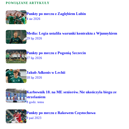
POWIĄZANE ARTYKUŁY
Punkty po meczu z Zagłębiem Lubin
4 sie 2026
Media: Legia ustaliła warunki kontraktu z Wjunnykiem
29 lip 2026
Punkty po meczu z Pogonią Szczecin
27 lip 2026
Jakub Adkonis w Lechii
18 lip 2026
Karbownik 18. na ME seniorów. Nie ukończyła biegu ze
strzelaniem
8 godz. temu
Punkty po meczu z Rakowem Częstochowa
9 paź 2023