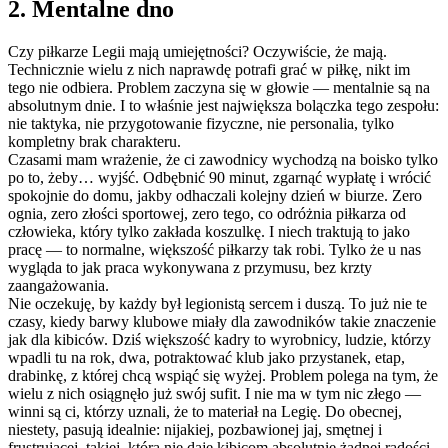
2. Mentalne dno
Czy piłkarze Legii mają umiejętności? Oczywiście, że mają.
Technicznie wielu z nich naprawdę potrafi grać w piłkę, nikt im
tego nie odbiera. Problem zaczyna się w głowie — mentalnie są na
absolutnym dnie. I to właśnie jest największa bolączka tego zespołu:
nie taktyka, nie przygotowanie fizyczne, nie personalia, tylko
kompletny brak charakteru.
Czasami mam wrażenie, że ci zawodnicy wychodzą na boisko tylko
po to, żeby… wyjść. Odbębnić 90 minut, zgarnąć wypłatę i wrócić
spokojnie do domu, jakby odhaczali kolejny dzień w biurze. Zero
ognia, zero złości sportowej, zero tego, co odróżnia piłkarza od
człowieka, który tylko zakłada koszulkę. I niech traktują to jako
pracę — to normalne, większość piłkarzy tak robi. Tylko że u nas
wygląda to jak praca wykonywana z przymusu, bez krzty
zaangażowania.
Nie oczekuję, by każdy był legionistą sercem i duszą. To już nie te
czasy, kiedy barwy klubowe miały dla zawodników takie znaczenie
jak dla kibiców. Dziś większość kadry to wyrobnicy, ludzie, którzy
wpadli tu na rok, dwa, potraktować klub jako przystanek, etap,
drabinkę, z której chcą wspiąć się wyżej. Problem polega na tym, że
wielu z nich osiągnęło już swój sufit. I nie ma w tym nic złego —
winni są ci, którzy uznali, że to materiał na Legię. Do obecnej,
niestety, pasują idealnie: nijakiej, pozbawionej jaj, smętnej i
frustrującej, takiej, która nie daje kibicom absolutnie żadnej radości.