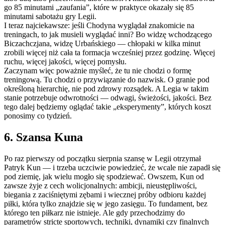
go 85 minutami „zaufania”, które w praktyce okazały się 85
minutami sabotażu gry Legii.
I teraz najciekawsze: jeśli Chodyna wyglądał znakomicie na
treningach, to jak musieli wyglądać inni? Bo widzę wchodzącego
Biczachczjana, widzę Urbańskiego — chłopaki w kilka minut
zrobili więcej niż cała ta formacja wcześniej przez godzinę. Więcej
ruchu, więcej jakości, więcej pomysłu.
Zaczynam więc poważnie myśleć, że tu nie chodzi o formę
treningową. Tu chodzi o przywiązanie do nazwisk. O granie pod
określoną hierarchię, nie pod zdrowy rozsądek. A Legia w takim
stanie potrzebuje odwrotności — odwagi, świeżości, jakości. Bez
tego dalej będziemy oglądać takie „eksperymenty”, których koszt
ponosimy co tydzień.
6. Szansa Kuna
Po raz pierwszy od początku sierpnia szansę w Legii otrzymał
Patryk Kun — i trzeba uczciwie powiedzieć, że wcale nie zapadł się
pod ziemię, jak wielu mogło się spodziewać. Owszem, Kun od
zawsze żyje z cech wolicjonalnych: ambicji, nieustępliwości,
biegania z zaciśniętymi zębami i wiecznej próby odbioru każdej
piłki, która tylko znajdzie się w jego zasięgu. To fundament, bez
którego ten piłkarz nie istnieje. Ale gdy przechodzimy do
parametrów stricte sportowych, techniki, dynamiki czy finalnych