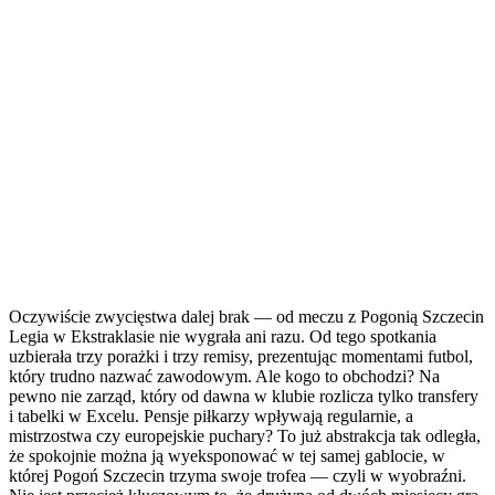
Oczywiście zwycięstwa dalej brak — od meczu z Pogonią Szczecin
Legia w Ekstraklasie nie wygrała ani razu. Od tego spotkania
uzbierała trzy porażki i trzy remisy, prezentując momentami futbol,
który trudno nazwać zawodowym. Ale kogo to obchodzi? Na
pewno nie zarząd, który od dawna w klubie rozlicza tylko transfery
i tabelki w Excelu. Pensje piłkarzy wpływają regularnie, a
mistrzostwa czy europejskie puchary? To już abstrakcja tak odległa,
że spokojnie można ją wyeksponować w tej samej gablocie, w
której Pogoń Szczecin trzyma swoje trofea — czyli w wyobraźni.