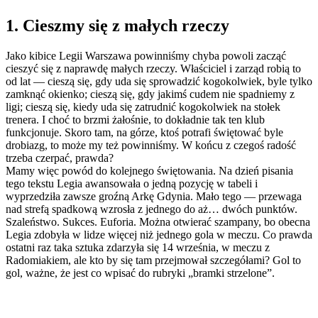
1. Cieszmy się z małych rzeczy
Jako kibice Legii Warszawa powinniśmy chyba powoli zacząć
cieszyć się z naprawdę małych rzeczy. Właściciel i zarząd robią to
od lat — cieszą się, gdy uda się sprowadzić kogokolwiek, byle tylko
zamknąć okienko; cieszą się, gdy jakimś cudem nie spadniemy z
ligi; cieszą się, kiedy uda się zatrudnić kogokolwiek na stołek
trenera. I choć to brzmi żałośnie, to dokładnie tak ten klub
funkcjonuje. Skoro tam, na górze, ktoś potrafi świętować byle
drobiazg, to może my też powinniśmy. W końcu z czegoś radość
trzeba czerpać, prawda?
Mamy więc powód do kolejnego świętowania. Na dzień pisania
tego tekstu Legia awansowała o jedną pozycję w tabeli i
wyprzedziła zawsze groźną Arkę Gdynia. Mało tego — przewaga
nad strefą spadkową wzrosła z jednego do aż… dwóch punktów.
Szaleństwo. Sukces. Euforia. Można otwierać szampany, bo obecna
Legia zdobyła w lidze więcej niż jednego gola w meczu. Co prawda
ostatni raz taka sztuka zdarzyła się 14 września, w meczu z
Radomiakiem, ale kto by się tam przejmował szczegółami? Gol to
gol, ważne, że jest co wpisać do rubryki „bramki strzelone”.