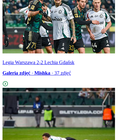
Legia Warszawa 2-2 Lechia Gdańsk
Galeria zdjęć
·
Mishka
·
37
zdjęć