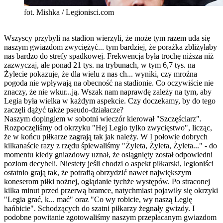
fot. Mishka / Legionisci.com
Wszyscy przybyli na stadion wierzyli, że może tym razem uda się
naszym gwiazdom zwyciężyć... tym bardziej, że porażka zbliżyłaby
nas bardzo do strefy spadkowej. Frekwencja była trochę niższa niż
zazwyczaj, ale ponad 21 tys. na trybunach, w tym 6,7 tys. na
Żylecie pokazuje, że dla wielu z nas ch... wyniki, czy mroźna
pogoda nie wpływają na obecność na stadionie. Co oczywiście nie
znaczy, że nie wkur...ją. Wszak nam naprawdę zależy na tym, aby
Legia była wielka w każdym aspekcie. Czy doczekamy, by do tego
zaczęli dążyć także pseudo-działacze?
Naszym dopingiem w sobotni wieczór kierował "Szczęściarz".
Rozpoczęliśmy od okrzyku "Hej Legio tylko zwycięstwo", licząc,
że w końcu piłkarze zagrają tak jak należy. W I połowie dobrych
kilkanaście razy z rzędu śpiewaliśmy "Żyleta, Żyleta, Żyleta..." - do
momentu kiedy gniazdowy uznał, że osiągnięty został odpowiedni
poziom decybeli. Niestety jeśli chodzi o aspekt piłkarski, legioniści
ostatnio grają tak, że potrafią obrzydzić nawet największym
koneserom piłki nożnej, oglądanie tychże występów. Po straconej
kilka minut przed przerwą bramce, natychmiast pojawiły się okrzyki
"Legia grać, k... mać" oraz "Co wy robicie, wy naszą Legię
hańbicie". Schodzących do szatni piłkarzy żegnały gwizdy. I
podobne powitanie zgotowaliśmy naszym przepłacanym gwiazdom