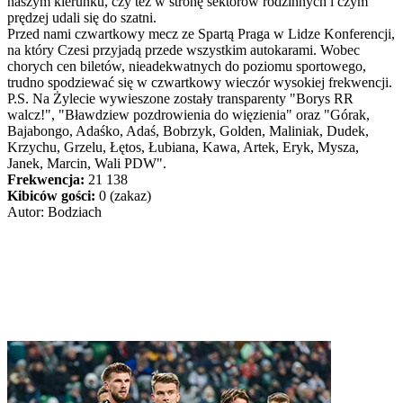
naszym kierunku, czy też w stronę sektorów rodzinnych i czym
prędzej udali się do szatni.
Przed nami czwartkowy mecz ze Spartą Praga w Lidze Konferencji,
na który Czesi przyjadą przede wszystkim autokarami. Wobec
chorych cen biletów, nieadekwatnych do poziomu sportowego,
trudno spodziewać się w czwartkowy wieczór wysokiej frekwencji.
P.S. Na Żylecie wywieszone zostały transparenty "Borys RR
walcz!", "Bławdziew pozdrowienia do więzienia" oraz "Górak,
Bajabongo, Adaśko, Adaś, Bobrzyk, Golden, Maliniak, Dudek,
Krzychu, Grzelu, Łętos, Łubiana, Kawa, Artek, Eryk, Mysza,
Janek, Marcin, Wali PDW".
Frekwencja:
21 138
Kibiców gości:
0 (zakaz)
Autor: Bodziach