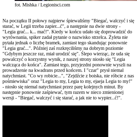
fot. Mishka / Legionisci.com
Na początku II połowy najpierw śpiewaliśmy "Biegać, walczyć i się
starać, w Legii trzeba zapier...ć", a następnie na dwie strony -
"Legia grać... k... mać!". Kiedy w końcu udało się doprowadzić do
wyrównania, spiker zadał pytanie o nazwisko strzelca. Żyleta nie
pytała jednak o liczbę bramek, zamiast tego skandując ponownie
"Legia grać...". Później zaś rozkręciliśmy na dobrym poziomie
"Gdybym jeszcze raz, miał urodzić się". Ślepo wierząc, że uda się
powalczyć o korzystny wynik, z naszej strony niosło się "Legia
walcząca do końca". Zamiast tego, przyjezdni ponownie wyszli na
prowadzenie na kwadrans przed końcem. I "czar" prysł niemal
natychmiast. "Co wy robicie...", "Zejdźcie z boiska, nie róbcie z nas
pośmiewiska" oraz "Legia to my, Legia to my, ejaeja Legia to my!"
- niosło się niemal natychmiast przez parę kolejnych minut. By
następnie ponownie zaśpiewać, tym razem w nieco zmienionej
wersji - "Biegać, walczyć i się starać, a jak nie to wypier...ć!".