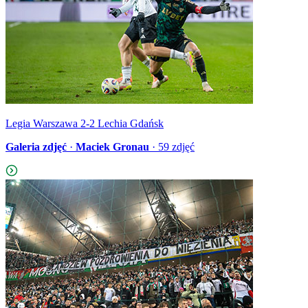
Legia Warszawa 2-2 Lechia Gdańsk
Galeria zdjęć
·
Maciek Gronau
·
59
zdjęć