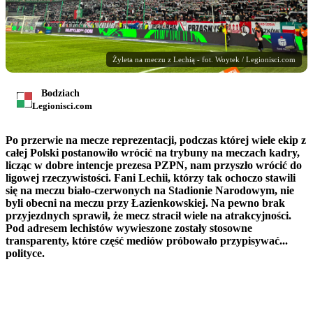
Żyleta na meczu z Lechią - fot. Woytek / Legionisci.com
Bodziach
Legionisci.com
Po przerwie na mecze reprezentacji, podczas której wiele ekip z
całej Polski postanowiło wrócić na trybuny na meczach kadry,
licząc w dobre intencje prezesa PZPN, nam przyszło wrócić do
ligowej rzeczywistości. Fani Lechii, którzy tak ochoczo stawili
się na meczu biało-czerwonych na Stadionie Narodowym, nie
byli obecni na meczu przy Łazienkowskiej. Na pewno brak
przyjezdnych sprawił, że mecz stracił wiele na atrakcyjności.
Pod adresem lechistów wywieszone zostały stosowne
transparenty, które część mediów próbowało przypisywać...
polityce.