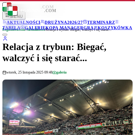
LEGIONISCI
.COM
LEGIONISCI
.COM
MENU
AKTUALNOŚCI
DRUŻYNA
2026/27
TERMINARZ
TABELA
GALERIE
KOPA MANAGER
GRAJ!
KOSZYKÓWKA
Legionisci.com
/
Aktualności
/
Relacja z trybun: Biegać, walczyć i się starać...
Relacja z trybun: Biegać,
walczyć i się starać...
wtorek, 25 listopada 2025 09:48
galeria