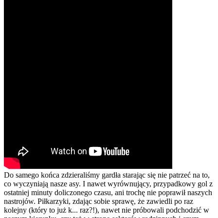
Do samego końca zdzieraliśmy gardła starając się nie patrzeć na to,
co wyczyniają nasze asy. I nawet wyrównujący, przypadkowy gol z
ostatniej minuty doliczonego czasu, ani trochę nie poprawił naszych
nastrojów. Piłkarzyki, zdając sobie sprawę, że zawiedli po raz
kolejny (który to już k... raz?!), nawet nie próbowali podchodzić w