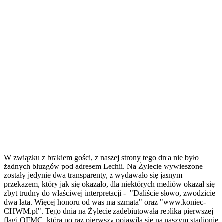
W związku z brakiem gości, z naszej strony tego dnia nie było
żadnych bluzgów pod adresem Lechii. Na Żylecie wywieszone
zostały jedynie dwa transparenty, z wydawało się jasnym
przekazem, który jak się okazało, dla niektórych mediów okazał się
zbyt trudny do właściwej interpretacji - "Daliście słowo, zwodzicie
dwa lata. Więcej honoru od was ma szmata" oraz "www.koniec-
CHWM.pl". Tego dnia na Żylecie zadebiutowała replika pierwszej
flagi OFMC, która po raz pierwszy pojawiła się na naszym stadionie