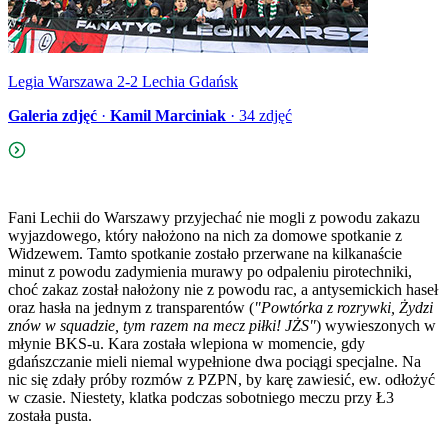
Legia Warszawa 2-2 Lechia Gdańsk
Galeria zdjęć
·
Kamil Marciniak
·
34
zdjęć
Fani Lechii do Warszawy przyjechać nie mogli z powodu zakazu
wyjazdowego, który nałożono na nich za domowe spotkanie z
Widzewem. Tamto spotkanie zostało przerwane na kilkanaście
minut z powodu zadymienia murawy po odpaleniu pirotechniki,
choć zakaz został nałożony nie z powodu rac, a antysemickich haseł
oraz hasła na jednym z transparentów (
"Powtórka z rozrywki, Żydzi
znów w squadzie, tym razem na mecz piłki! JŻS"
) wywieszonych w
młynie BKS-u. Kara została wlepiona w momencie, gdy
gdańszczanie mieli niemal wypełnione dwa pociągi specjalne. Na
nic się zdały próby rozmów z PZPN, by karę zawiesić, ew. odłożyć
w czasie. Niestety, klatka podczas sobotniego meczu przy Ł3
została pusta.