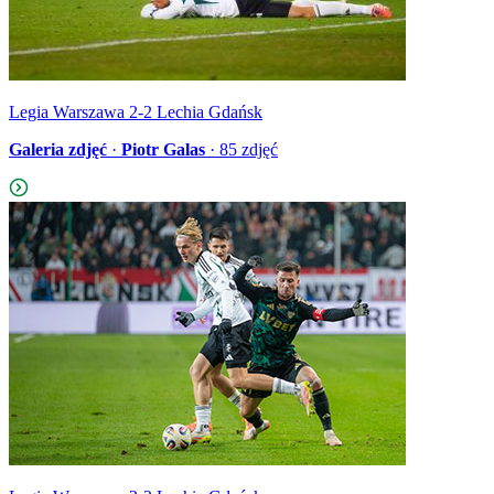
Legia Warszawa 2-2 Lechia Gdańsk
Galeria zdjęć
·
Piotr Galas
·
85
zdjęć