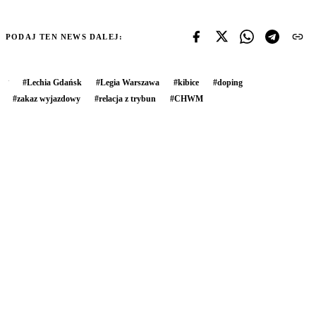
PODAJ TEN NEWS DALEJ:
#
Lechia Gdańsk
#
Legia Warszawa
#
kibice
#
doping
#
zakaz wyjazdowy
#
relacja z trybun
#
CHWM