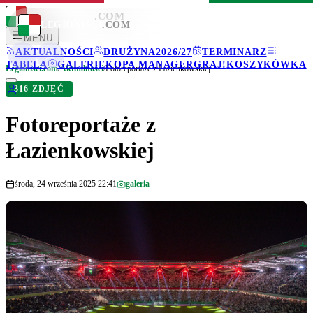
LEGIONISCI
.COM
LEGIONISCI
.COM
MENU
AKTUALNOŚCI
DRUŻYNA
2026/27
TERMINARZ
TABELA
GALERIE
KOPA MANAGER
GRAJ!
KOSZYKÓWKA
Legionisci.com
/
Aktualności
/
Fotoreportaże z Łazienkowskiej
316 ZDJĘĆ
Fotoreportaże z
Łazienkowskiej
środa, 24 września 2025 22:41
galeria