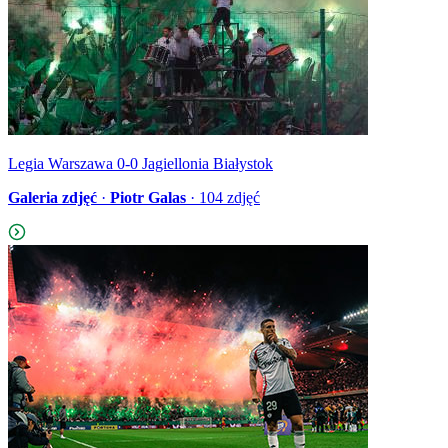
Legia Warszawa 0-0 Jagiellonia Białystok
Galeria zdjęć
·
Piotr Galas
·
104
zdjęć