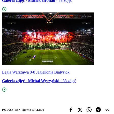
Galeria zdjęć
·
Maciek Gronau
·
78
zdjęć
Legia Warszawa 0-0 Jagiellonia Białystok
Galeria zdjęć
·
Michał Wyszyński
·
38
zdjęć
PODAJ TEN NEWS DALEJ: