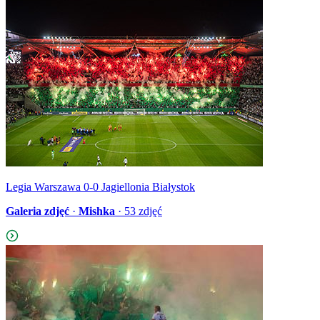
Legia Warszawa 0-0 Jagiellonia Białystok
Galeria zdjęć
·
Mishka
·
53
zdjęć