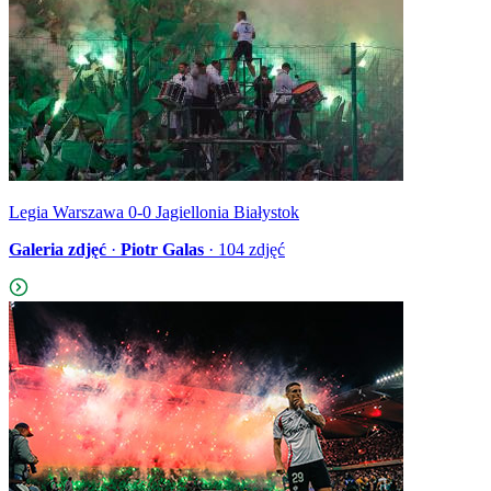
Legia Warszawa 0-0 Jagiellonia Białystok
Galeria zdjęć
·
Piotr Galas
·
104
zdjęć