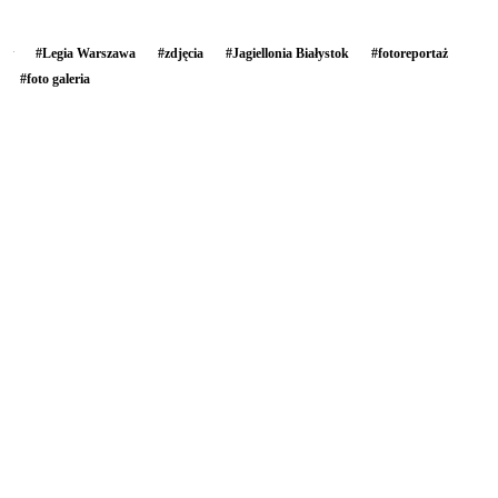
#
Legia Warszawa
#
zdjęcia
#
Jagiellonia Białystok
#
fotoreportaż
#
foto galeria