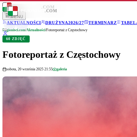
LEGIONISCI
.COM
LEGIONISCI
.COM
MENU
AKTUALNOŚCI
DRUŻYNA
2026/27
TERMINARZ
TABEL
Legionisci.com
/
Aktualności
/
Fotoreportaż z Częstochowy
60 ZDJĘĆ
Fotoreportaż z Częstochowy
sobota, 20 września 2025 21:55
galeria