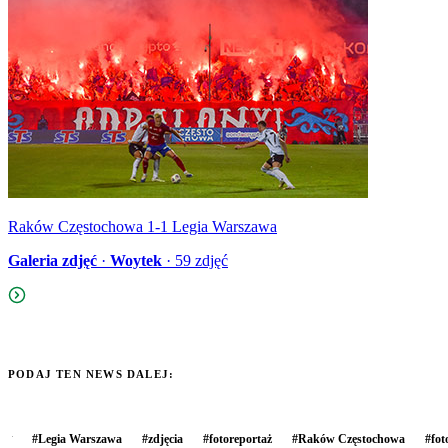
Raków Częstochowa 1-1 Legia Warszawa
Galeria zdjęć
·
Woytek
·
59
zdjęć
PODAJ TEN NEWS DALEJ:
#
Legia Warszawa
#
zdjęcia
#
fotoreportaż
#
Raków Częstochowa
#
fot