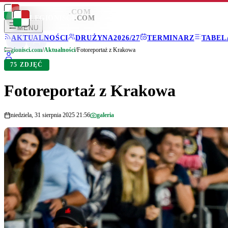
LEGIONISCI
.COM
LEGIONISCI
.COM
MENU
AKTUALNOŚCI
DRUŻYNA
2026/27
TERMINARZ
TABEL
Legionisci.com
/
Aktualności
/
Fotoreportaż z Krakowa
75 ZDJĘĆ
Fotoreportaż z Krakowa
niedziela, 31 sierpnia 2025 21:56
galeria