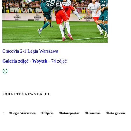
Cracovia 2-1 Legia Warszawa
Galeria zdjęć
·
Woytek
·
74
zdjęć
PODAJ TEN NEWS DALEJ:
#
Legia Warszawa
#
zdjęcia
#
fotoreportaż
#
Cracovia
#
foto galeria