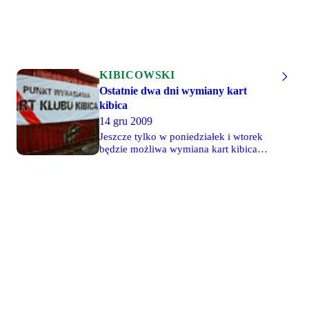
KIBICOWSKI
Ostatnie dwa dni wymiany kart
kibica
14 gru 2009
Jeszcze tylko w poniedziałek i wtorek
będzie możliwa wymiana kart kibica
(wydanych przed 1 lipca 2007 r.) na
nowe. Punkt wyrabiania kart czynny
będzie w godz. 11-19. Koszt wymiany
to 15 zł. Po 1 stycznia 2010 posiadacze
starych kart, którzy nie zdążą ich
wymienić, będą musieli ponownie
wyrobić karty (koszt 20 zł).