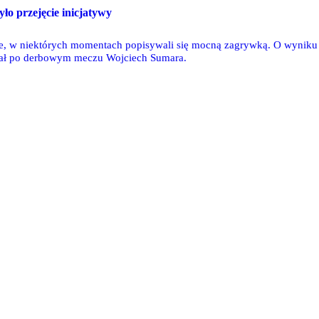
o przejęcie inicjatywy
ie, w niektórych momentach popisywali się mocną zagrywką. O wyniku m
iał po derbowym meczu Wojciech Sumara.