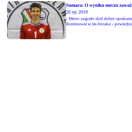
Sumara: O wyniku meczu zaważył
26 sty 2019
- Metro zagrało dziś dobre spotkan
dominował w tie-breaku - powiedz