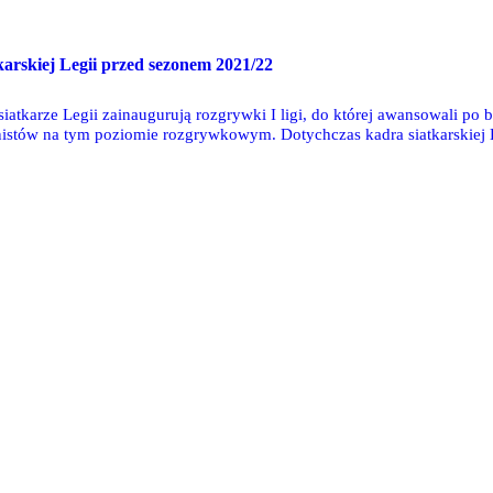
arskiej Legii przed sezonem 2021/22
siatkarze Legii zainaugurują rozgrywki I ligi, do której awansowali po
onistów na tym poziomie rozgrywkowym. Dotychczas kadra siatkarskiej L
yła w tajemnicy.