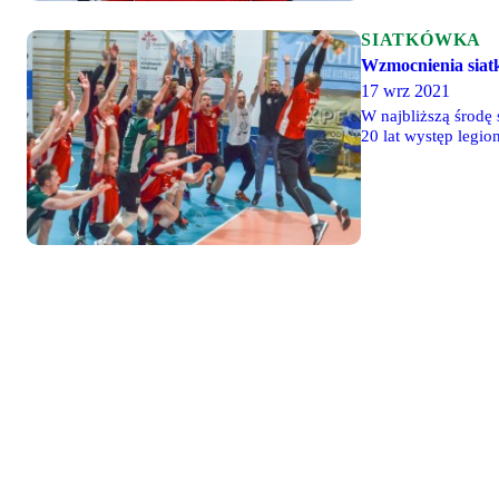
SIATKÓWKA
Wzmocnienia siatk
17 wrz 2021
W najbliższą środę 
20 lat występ legi
sezonie, trzymana b