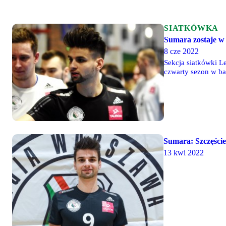
SIATKÓWKA
Sumara zostaje w 
8 cze 2022
Sekcja siatkówki L
czwarty sezon w ba
Kęczanina Kęty.
Sumara: Szczęście
13 kwi 2022