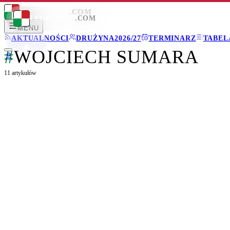
LEGIONISCI
.COM
LEGIONISCI
.COM
MENU
AKTUALNOŚCI
DRUŻYNA
2026/27
TERMINARZ
TABEL
#
WOJCIECH SUMARA
11
artykułów