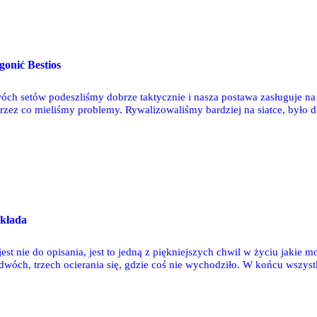
onić Bestios
ch setów podeszliśmy dobrze taktycznie i nasza postawa zasługuje na d
zez co mieliśmy problemy. Rywalizowaliśmy bardziej na siatce, było du
breaka podeszliśmy na bardzo dużym zaangażowaniu. Walczyliśmy o wszy
przedziliśmy MOS Wola i Centrum Augustów - powiedział Wojciech Su
układa
est nie do opisania, jest to jedną z piękniejszych chwil w życiu jakie 
 dwóch, trzech ocierania się, gdzie coś nie wychodziło. W końcu wszyst