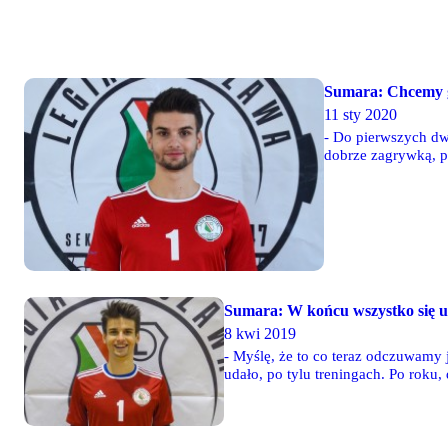
Sumara: Chcemy g
11 sty 2020
- Do pierwszych dwó
dobrze zagrywką, pr
siatkówki. Do tie-
bo dzięki temu wy
Sumara: W końcu wszystko się 
8 kwi 2019
- Myślę, że to co teraz odczuwamy j
udało, po tylu treningach. Po roku,
Wojciech Sumara.