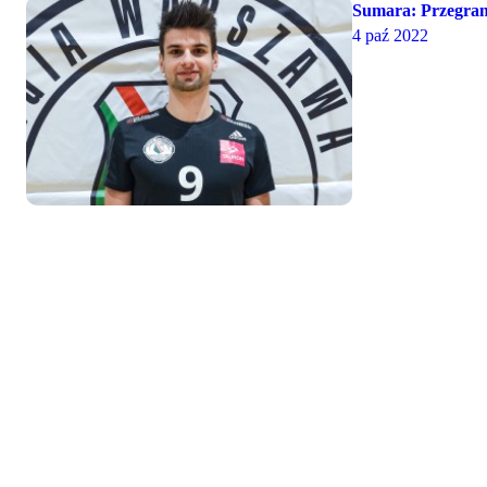
Sumara: Przegran
4 paź 2022