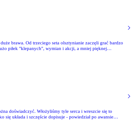
uże brawa. Od trzeciego seta olsztynianie zaczęli grać bardzo
żo piłek "klepanych", wymian i akcji, a mniej pięknej
stko i na szczęście wygraliśmy. Ten punkt jest bardzo ważny,
mara.
można doświadczyć. Włożyliśmy tyle serca i wreszcie się to
ko się układa i szczęście dopisuje - powiedział po awansie