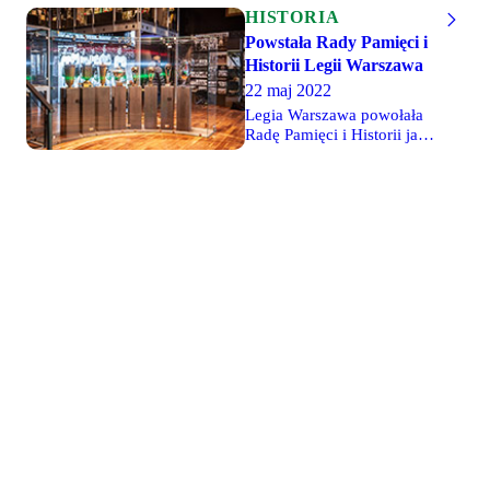
HISTORIA
Powstała Rady Pamięci i
Historii Legii Warszawa
22 maj 2022
Legia Warszawa powołała
Radę Pamięci i Historii jako
organ doradczy zarządu
klubu do spraw
związanych z kwestiami
historycznymi, przede
wszystkim związanymi z
Muzeum Legii Warszawa.
Zadaniem rady będzie
realizowanie i wspieranie
celów takich jak
gromadzenie i trwała
ochrona dóbr dziedzictwa
Legii Warszawa o
charakterze materialnym i
niematerialnym oraz
upowszechnianie jej
tradycji i historii.