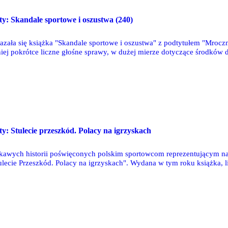
sty: Skandale sportowe i oszustwa (240)
kazała się książka "Skandale sportowe i oszustwa" z podtytułem "Mroczna
niej pokrótce liczne głośne sprawy, w dużej mierze dotyczące środków 
sty: Stulecie przeszkód. Polacy na igrzyskach
kawych historii poświęconych polskim sportowcom reprezentującym nas
tulecie Przeszkód. Polacy na igrzyskach". Wydana w tym roku książka, l
d IO w Paryżu w 1924, przez te rozegrane 12 lat później w Berlinie, p