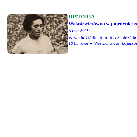
HISTORIA
Walasiewiczówna w pojedynkę zd
5 cze 2019
W wielu źródłach trudno znaleźć in
1911 roku w Wierzchowni, kojarzo
przed wojną. Mniej znanym faktem 
zdominowała w pełni, zapewniając 