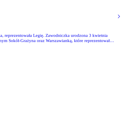
tka, reprezentowała Legię. Zawodniczka urodzona 3 kwietnia
nym Sokół-Grażyna oraz Warszawianką, które reprezentowała
rwach Legii Warszawa, które 35-letnia wówczas lekkoatletka