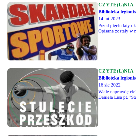
CZYTE(L)NIA
Biblioteka legioni
14 lut 2023
Przed pięciu laty u
Opisane zostały w 
CZYTE(L)NIA
Biblioteka legioni
16 sie 2022
Wiele naprawdę cie
Daniela Lisa pt. "S
chronologicznie - o