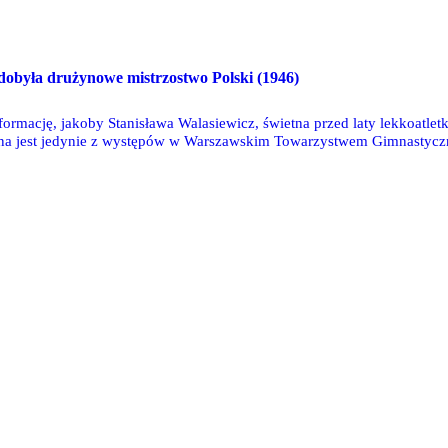
obyła drużynowe mistrzostwo Polski (1946)
formację, jakoby Stanisława Walasiewicz, świetna przed laty lekkoatle
na jest jedynie z występów w Warszawskim Towarzystwem Gimnastycz
jest udział Walasiewiczówny w Mistrzostwach Polski w 1946 roku w ba
naszemu klubowi aż sześć medali!