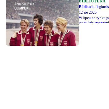
BIBLIOTEKA
Biblioteka legioni
12 sie 2020
W lipcu na rynku po
przed laty reprezen
wioślarek, siatkarek