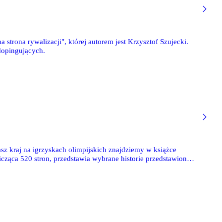
 strona rywalizacji", której autorem jest Krzysztof Szujecki.
dopingujących.
z kraj na igrzyskach olimpijskich znajdziemy w książce
icząca 520 stron, przedstawia wybrane historie przedstawione
o igrzyska w Tokio w 2020 roku.