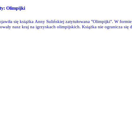
sty: Olimpijki
jawiła się książka Anny Sulińskiej zatytułowana "Olimpijki". W formie
towały nasz kraj na igrzyskach olimpijskich. Książka nie ogranicza się d
, czy łyżwiarek.