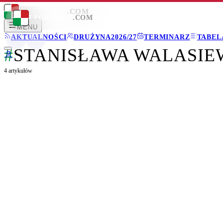
LEGIONISCI
.COM
LEGIONISCI
.COM
MENU
AKTUALNOŚCI
DRUŻYNA
2026/27
TERMINARZ
TABEL
#
STANISŁAWA WALASIE
4
artykułów