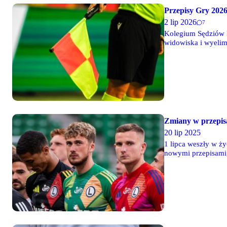
Przepisy Gry 2026
2 lip 2026
7
Kolegium Sędziów P
widowiska i wyelim
trwających mistrzos
Zmiany w przepis
20 lip 2025
1 lipca weszły w ż
nowymi przepisami,
Arbitrzy będą rozm