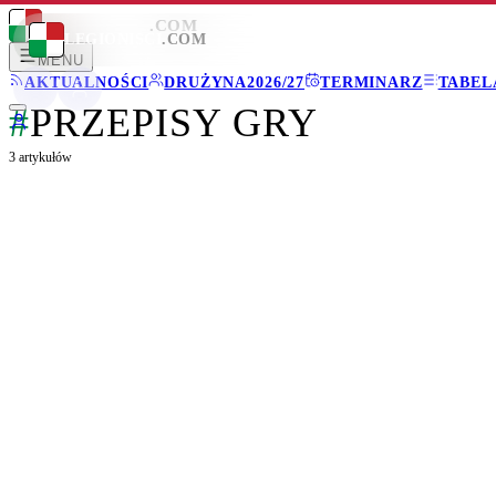
LEGIONISCI
.COM
LEGIONISCI
.COM
MENU
AKTUALNOŚCI
DRUŻYNA
2026/27
TERMINARZ
TABEL
#
PRZEPISY GRY
3
artykułów