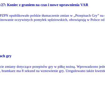
/27: Koniec z graniem na czas i nowe uprawnienia VAR
ZPN opublikowało polskie tłumaczenie zmian w „Przepisach Gry” na 
inowanie oczywistych pomyłek sędziowskich, obowiązują w Polsce od 
tw świata.
ach gry
ycie zmiany dotyczące przepisów gry w piłkę nożną. Wprowadzono jedn
 bramkarz ma 8 sekund na wznowienie gry. Uregulowano także kwestię
awiać tylko z kapitanami zespołów, co już było praktykowane w Ekstrak