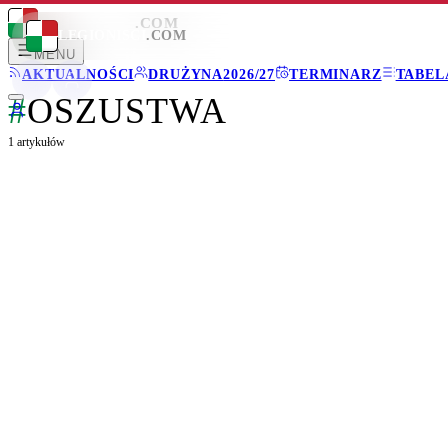
LEGIONISCI
.COM
LEGIONISCI
.COM
MENU
AKTUALNOŚCI
DRUŻYNA
2026/27
TERMINARZ
TABEL
#
OSZUSTWA
1
artykułów