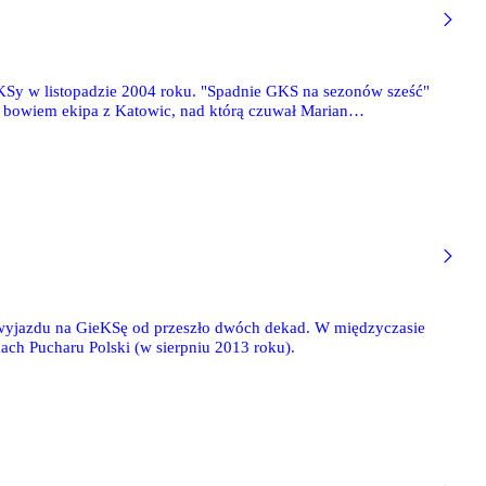
ieKSy w listopadzie 2004 roku. "Spadnie GKS na sezonów sześć"
m, bowiem ekipa z Katowic, nad którą czuwał Marian
o trofea na krajowym podwórku. Jednakże przepowiednia
 wyjazdu na GieKSę od przeszło dwóch dekad. W międzyczasie
ch Pucharu Polski (w sierpniu 2013 roku).