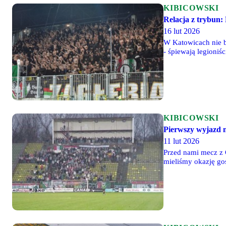
KIBICOWSKI
Relacja z trybun
16 lut 2026
W Katowicach nie b
- śpiewają legioniś
Dziurowicz, zamias
legionistów ziściła 
KIBICOWSKI
Pierwszy wyjazd 
11 lut 2026
Przed nami mecz z 
mieliśmy okazję go