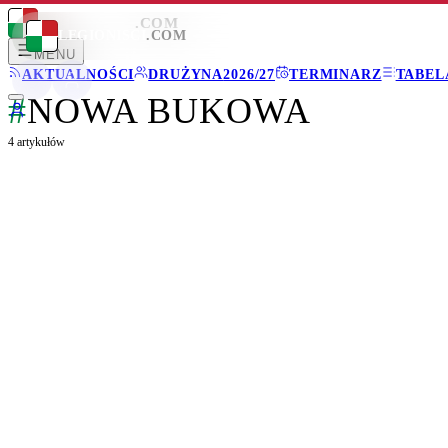
LEGIONISCI
.COM
LEGIONISCI
.COM
MENU
AKTUALNOŚCI
DRUŻYNA
2026/27
TERMINARZ
TABEL
#
NOWA BUKOWA
4
artykułów