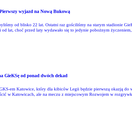
: Pierwszy wyjazd na Nową Bukową
yliśmy od blisko 22 lat. Ostatni raz gościliśmy na starym stadionie G
ci od lat, choć przed laty wydawało się to jedynie pobożnym życzenie
t spadać z ligi, to grała w europejskich pucharach, a także walczyła 
się z solidną nawiązką.
na GieKSę od ponad dwóch dekad
GKS-em Katowice, który dla kibiców Legii będzie pierwszą okazją do
ścić w Katowicach, ale na meczu z miejscowym Rozwojem w rozgrywka