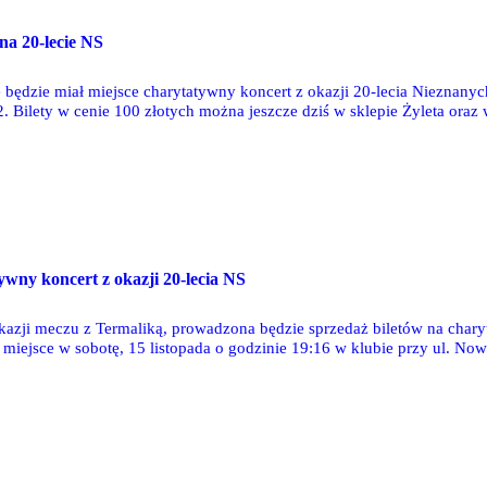
na 20-lecie NS
ę będzie miał miejsce charytatywny koncert z okazji 20-lecia Nieznany
. Bilety w cenie 100 złotych można jeszcze dziś w sklepie Żyleta oraz 
ywny koncert z okazji 20-lecia NS
okazji meczu z Termaliką, prowadzona będzie sprzedaż biletów na char
 miejsce w sobotę, 15 listopada o godzinie 19:16 w klubie przy ul. No
ę od 13:00 do 14:30 w Źródełku oraz SportsBarze Ł3, a także w przer