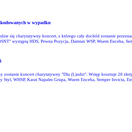
oszkodowanych w wypadku
będzie się charytatywny koncert, z którego cały dochód zostanie prz
 "BSNT" wystąpią HDS, Pewna Pozycja, Damian WSP, Wuem Enceha, Sem
/Ener.
i
zostanie koncert charytatywny "Dla (L)udzi". Wstęp kosztuje 20 złoty
ny Styl, WHSP, Karat Napalm Grupa, Wuem Enceha, Semper Invicta, 