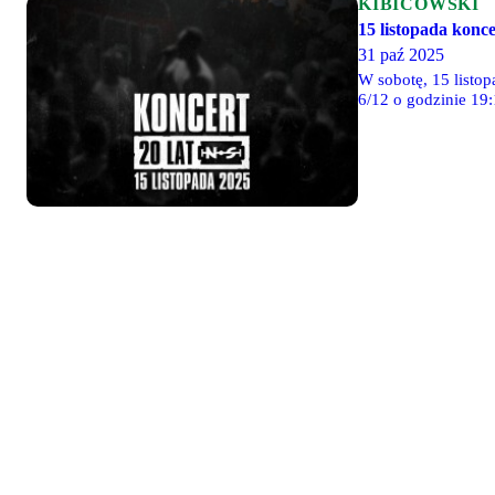
KIBICOWSKI
15 listopada konc
31 paź 2025
W sobotę, 15 listo
6/12 o godzinie 19:
wsparcia TUTAJ. Bi