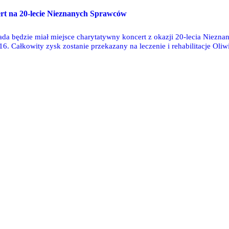
ert na 20-lecie Nieznanych Sprawców
pada będzie miał miejsce charytatywny koncert z okazji 20-lecia Niezn
16. Całkowity zysk zostanie przekazany na leczenie i rehabilitacje Ol
lety na koncert kosztować będą 100 złotych.