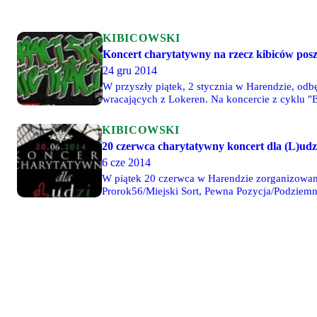
KIBICOWSKI
Koncert charytatywny na rzecz kibiców p
24 gru 2014
W przyszły piątek, 2 stycznia w Harendzie, od
wracających z Lokeren. Na koncercie z cyklu
Chamski Bruk, Barwne Postacie oraz Lewy BRD
KIBICOWSKI
20 czerwca charytatywny koncert dla (L)udz
6 cze 2014
W piątek 20 czerwca w Harendzie zorganizowany 
Prorok56/Miejski Sort, Pewna Pozycja/Podziem