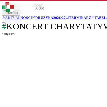
LEGIONISCI
.COM
LEGIONISCI
.COM
MENU
AKTUALNOŚCI
DRUŻYNA
2026/27
TERMINARZ
TABEL
#
KONCERT CHARYTATY
5
artykułów