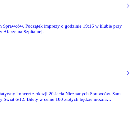
ch Sprawców. Początek imprezy o godzinie 19:16 w klubie przy
w Aferze na Szpitalnej.
ytatywny koncert z okazji 20-lecia Nieznanych Sprawców. Sam
wy Świat 6/12. Bilety w cenie 100 złotych będzie można
wie meczu pod gniazdem.