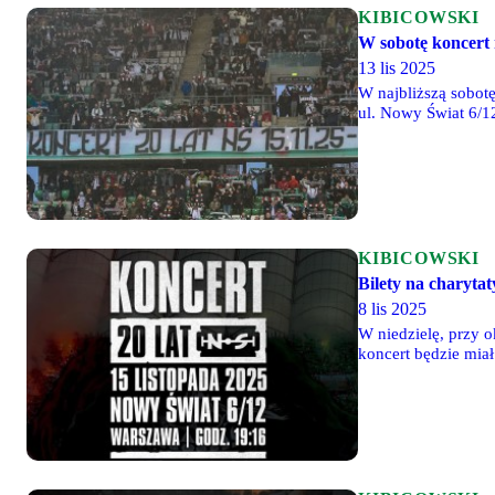
KIBICOWSKI
W sobotę koncert 
13 lis 2025
W najbliższą sobot
ul. Nowy Świat 6/12
KIBICOWSKI
Bilety na charytat
8 lis 2025
W niedzielę, przy 
koncert będzie miał
nabywać w niedziel