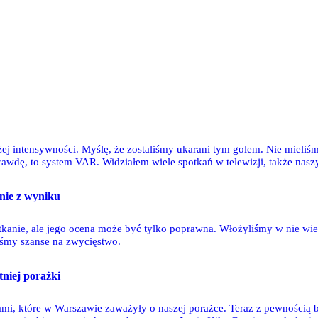
żej intensywności. Myślę, że zostaliśmy ukarani tym golem. Nie mieliś
dę, to system VAR. Widziałem wiele spotkań w telewizji, także naszych i
anika. Jestem zaniepokojony, bo to nie jest futbol, jaki ja znam.
 nie z wyniku
otkanie, ale jego ocena może być tylko poprawna. Włożyliśmy w nie wie
liśmy szanse na zwycięstwo.
tniej porażki
mi, które w Warszawie zaważyły o naszej porażce. Teraz z pewnością bę