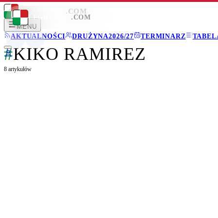
LEGIONISCI
.COM
LEGIONISCI
.COM
MENU
AKTUALNOŚCI
DRUŻYNA
2026/27
TERMINARZ
TABEL
#
KIKO RAMIREZ
8
artykułów