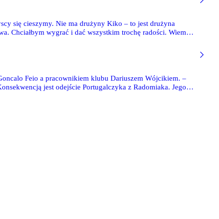
y się cieszymy. Nie ma drużyny Kiko – to jest drużyna
twa. Chciałbym wygrać i dać wszystkim trochę radości. Wiem,
 Radom, Kiko Ramirez.
Goncalo Feio a pracownikiem klubu Dariuszem Wójcikiem. –
Konsekwencją jest odejście Portugalczyka z Radomiaka. Jego