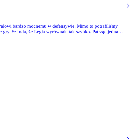
walowi bardzo mocnemu w defensywie. Mimo to potrafiliśmy
 gry. Szkoda, że Legia wyrównała tak szybko. Patrząc jednak
o Legia Warszawa to zespół z wyraźną tożsamością i dużą
ener Radomiaka, Kiko Ramirez.