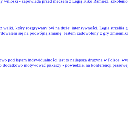
my wnioski - zapowiada przed meczem z Legią Kiko Ramirez, szkoleni
 walki, który rozgrywany był na dużej intensywności. Legia strzeliła g
cydowałem się na podwójną zmianę. Jestem zadowolony z gry zmiennikó
owo pod kątem indywidualności jest to najlepsza drużyna w Polsce, wy
 było dodatkowo motywować piłkarzy - powiedział na konferencji prasow