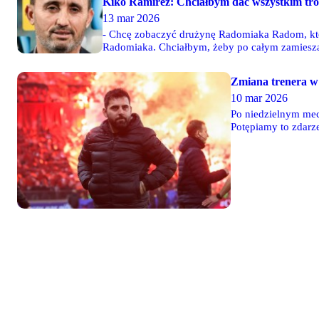
Kiko Ramirez: Chciałbym dać wszystkim tro
13 mar 2026
- Chcę zobaczyć drużynę Radomiaka Radom, któ
Radomiaka. Chciałbym, żeby po całym zamieszani
że piłkarze myślą tak samo. Wszyscy czekamy 
Zmiana trenera w
10 mar 2026
Po niedzielnym mec
Potępiamy to zdarz
następcą został dot