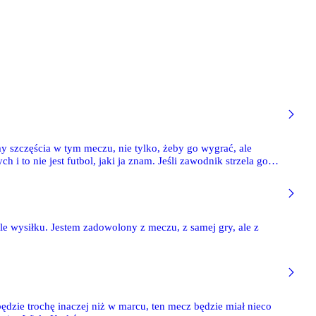
my szczęścia w tym meczu, nie tylko, żeby go wygrać, ale
 to nie jest futbol, jaki ja znam. Jeśli zawodnik strzela gola,
le wysiłku. Jestem zadowolony z meczu, z samej gry, ale z
dzie trochę inaczej niż w marcu, ten mecz będzie miał nieco