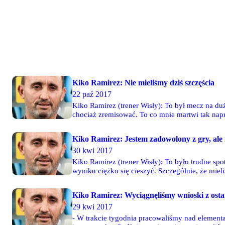
Kiko Ramirez: Nie mieliśmy dziś szczęścia
22 paź 2017
Kiko Ramirez (trener Wisły): To był mecz na du
chociaż zremisować. To co mnie martwi tak napraw
to jest to spontaniczne, a system sprawia, że to z
Kiko Ramirez: Jestem zadowolony z gry, ale
30 kwi 2017
Kiko Ramirez (trener Wisły): To było trudne sp
wyniku ciężko się cieszyć. Szczególnie, że mie
Kiko Ramirez: Wyciągnęliśmy wnioski z osta
29 kwi 2017
- W trakcie tygodnia pracowaliśmy nad elementa