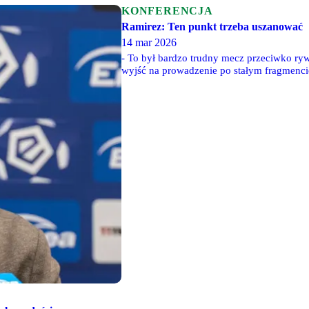
KONFERENCJA
Ramirez: Ten punkt trzeba uszanować
14 mar 2026
- To był bardzo trudny mecz przeciwko ry
wyjść na prowadzenie po stałym fragmencie
całościowo, ten punkt trzeba uszanować, b
jakością - powiedział po meczu z Legią tr