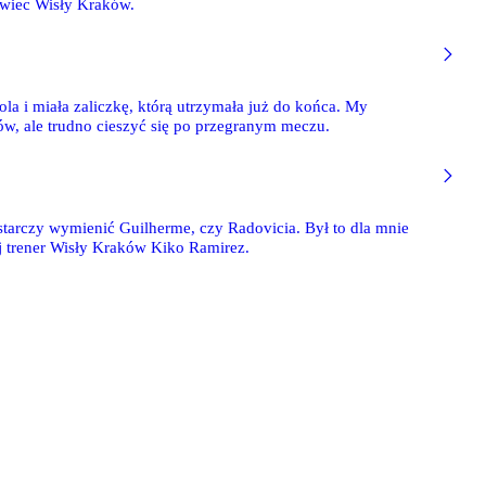
owiec Wisły Kraków.
ola i miała zaliczkę, którą utrzymała już do końca. My
w, ale trudno cieszyć się po przegranym meczu.
starczy wymienić Guilherme, czy Radovicia. Był to dla mnie
ej trener Wisły Kraków Kiko Ramirez.