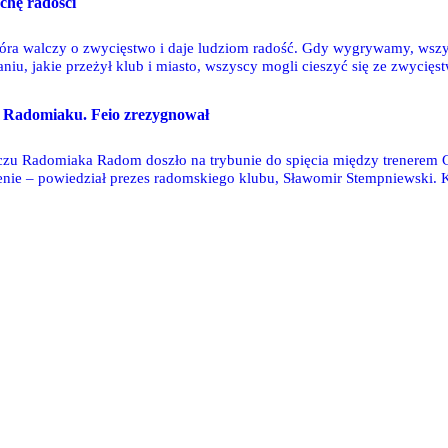
chę radości
ra walczy o zwycięstwo i daje ludziom radość. Gdy wygrywamy, wszysc
u, jakie przeżył klub i miasto, wszyscy mogli cieszyć się ze zwycięs
na mecz - mówi przed spotkaniem z Legią Warszawa trener Radomiaka
 Radomiaku. Feio zrezygnował
zu Radomiaka Radom doszło na trybunie do spięcia między trenerem 
enie – powiedział prezes radomskiego klubu, Sławomir Stempniewski. 
ychczasowy asystent.