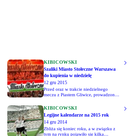
Sylwestra sprzedawać będą w środę w
godzinach 17:30-20:00 w Źródełku.
KIBICOWSKI
Szaliki Miasto Stołeczne Warszawa
do kupienia w niedzielę
12 gru 2015
Przed oraz w trakcie niedzielnego
meczu z Piastem Gliwice, prowadzona
będzie sprzedaż szalików z motywem
najnowszej flagi "Miasto Stołeczne
KIBICOWSKI
Warszawa". Szale w cenie 35 złotych, a
Legijne kalendarze na 2015 rok
także vlepki przedstawiające właśnie to
14 gru 2014
płótno (10 szt. w rozmiarze 40x4cm) w
cenie 5 złotych będzie można kupić w
Zbliża się koniec roku, a w związku z
niedzielę w Źródełku w godzinach
tym na rynku pojawiło się kilka