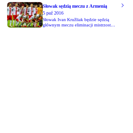
Słowak sędzią meczu z Armenią
5 paź 2016
Słowak Ivan Kružliak będzie sędzią
głównym meczu eliminacji mistrzostw
świata, w którym Polska 11
października o 20:45 zagra z Armenią.
Spotkanie odbędzie się w Warszawie.
Na liniach pomagać mu będą Martin
Balko i Tomáš Mókoš, a sędzią
technicznym będzie Peter Kráľovič.