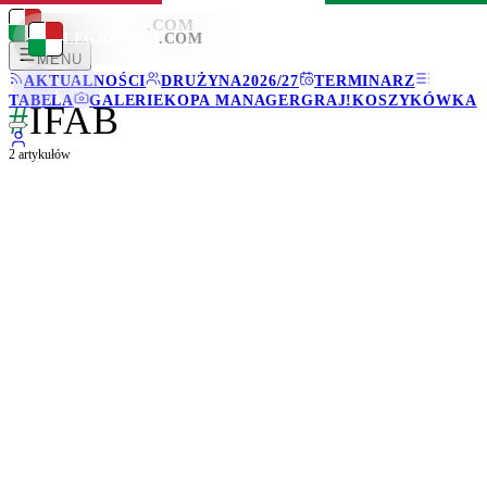
LEGIONISCI
.COM
LEGIONISCI
.COM
MENU
AKTUALNOŚCI
DRUŻYNA
2026/27
TERMINARZ
TABELA
GALERIE
KOPA MANAGER
GRAJ!
KOSZYKÓWKA
#
IFAB
2
artykułów