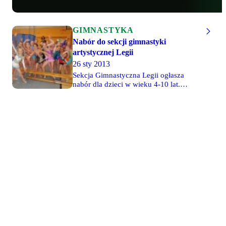
zwyciężył
w finale
ćwiczeń na
GIMNASTYKA
grzybku i
był drugi w
Nabór do sekcji gimnastyki
wieloboju
artystycznej Legii
gimnastycznym
26 sty 2013
i finale
Sekcja Gimnastyczna Legii ogłasza
ćwiczeń na
nabór dla dzieci w wieku 4-10 lat.
poręczach,
Nabór dla 4-6 latków odbędzie się 12
jak również
lutego o godzinie 17 i 18 oraz 15 lutego
Ricardo
o g. 17 w Szkole Podstawowej nr 312
Mosquera-
przy ulicy Umińskiego 12 na Gocławiu
Kazana,
(sala 69).
który
również
wywalczył
trzy medale
- złoty w
finale
skoku oraz
finale
ćwiczeń na
drążku oraz
brązowy w