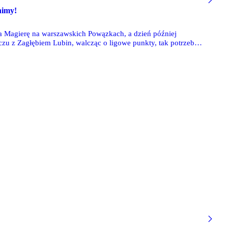
nimy!
a Magierę na warszawskich Powązkach, a dzień później
czu z Zagłębiem Lubin, walcząc o ligowe punkty, tak potrzebne
 pojawiło się niewiele ponad 25 tys. kibiców - całkiem niezły
ejny oprawę zaprezentowali Nieznani Sprawcy.