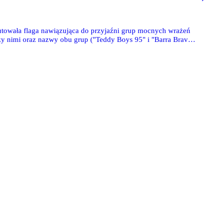
utowała flaga nawiązująca do przyjaźni grup mocnych wrażeń
dzy nimi oraz nazwy obu grup ("Teddy Boys 95" i "Barra Bravas
Do końca".