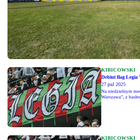
KIBICOWSKI
Debiut flag Legia
27 paź 2025
Na niedzielnym mec
Warszawa", z hasłe
latach 90. Druga no
KIBICOWSKI