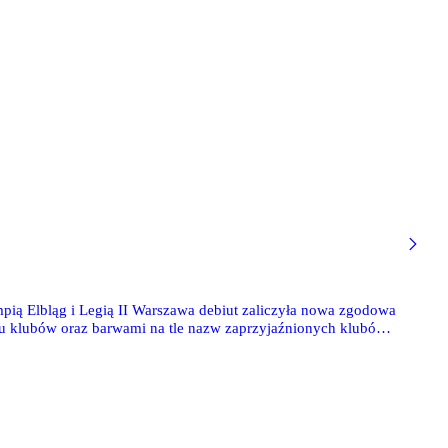
mpią Elbląg i Legią II Warszawa debiut zaliczyła nowa zgodowa
obu klubów oraz barwami na tle nazw zaprzyjaźnionych klubów
na to spotkanie (ze względu na znacznie większe