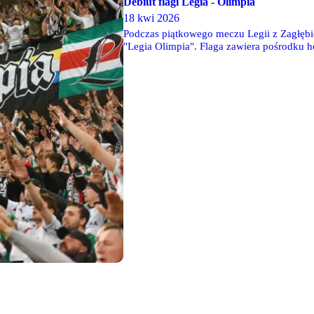
Debiut flagi Legia - Olimpia
18 kwi 2026
Podczas piątkowego meczu Legii z Zagłęb
"Legia Olimpia". Flaga zawiera pośrodku h