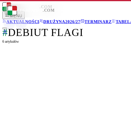
LEGIONISCI
.COM
LEGIONISCI
.COM
MENU
AKTUALNOŚCI
DRUŻYNA
2026/27
TERMINARZ
TABEL
#
DEBIUT FLAGI
6
artykułów