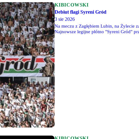
KIBICOWSKI
Debiut flagi Syreni Gród
3 sie 2026
Na meczu z Zagłębiem Lubin, na Żylecie za
Najnowsze legijne płótno "Syreni Gród" pr
napisem "Warszawa".
KIBICOWSKI