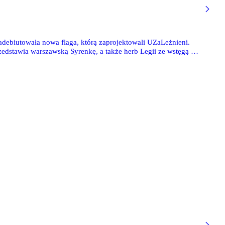
debiutowała nowa flaga, którą zaprojektowali UZaLeżnieni.
zedstawia warszawską Syrenkę, a także herb Legii ze wstęgą z