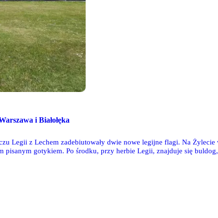
 Warszawa i Białołęka
zu Legii z Lechem zadebiutowały dwie nowe legijne flagi. Na Żylecie
m pisanym gotykiem. Po środku, przy herbie Legii, znajduje się buldo
wa flaga zawisła z boku - to płótno Białołęka.