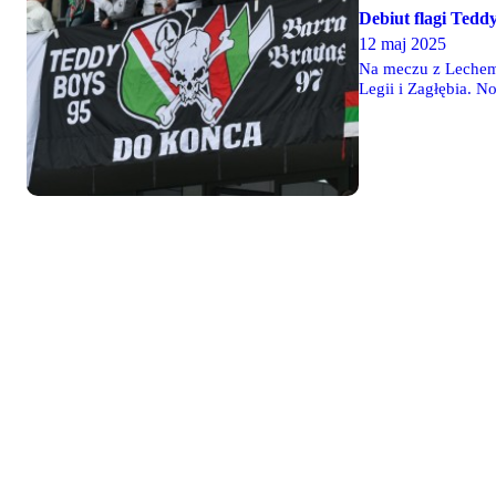
Debiut flagi Tedd
12 maj 2025
Na meczu z Lechem,
Legii i Zagłębia. 
97"), a także hasło