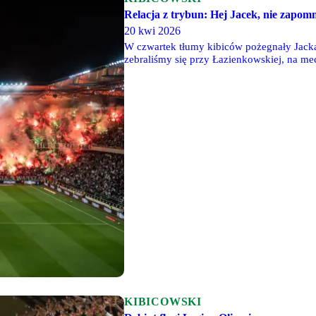
Relacja z trybun: Hej Jacek, nie zapom
20 kwi 2026
W czwartek tłumy kibiców pożegnały Jack
zebraliśmy się przy Łazienkowskiej, na me
obecnie w walce o utrzymanie. Na trybunach
wynik, biorąc obecną sytuację. Po raz kol
KIBICOWSKI