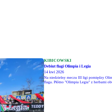
KIBICOWSKI
Debiut flagi Olimpia i Legia
14 kwi 2026
Na niedzielny meczu III ligi pomiędzy Oli
flaga. Płótno "Olimpia Legia" z herbami 
zawisła w młynie ZKS-u, który specjalnie 
zainteresowanie) wrócił na łuk.