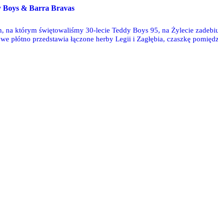
y Boys & Barra Bravas
 na którym świętowaliśmy 30-lecie Teddy Boys 95, na Żylecie zadebi
Nowe płótno przedstawia łączone herby Legii i Zagłębia, czaszkę pomię
, które jest bliskie wszystkim legijnym i sosnowieckim wojownikom - "