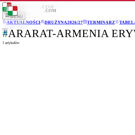
LEGIONISCI
.COM
LEGIONISCI
.COM
MENU
AKTUALNOŚCI
DRUŻYNA
2026/27
TERMINARZ
TABEL
#
ARARAT-ARMENIA ER
1
artykułów