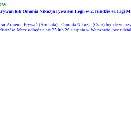
ÓW
ywań lub Omonia Nikozja rywalem Legii w 2. rundzie el. Ligi M
rat-Armenia Erywań (Armenia) - Omonia Nikozja (Cypr) będzie w prz
Mistrzów. Mecz odbędzie się 25 lub 26 sierpnia w Warszawie, bez udzia