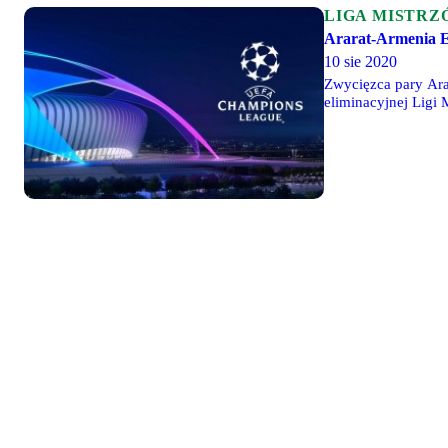
LIGA MISTRZ
Ararat-Armenia Er
10 sie 2020
Zwycięzca pary Ara
eliminacyjnej Ligi 