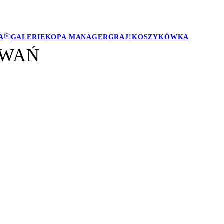
A
GALERIE
KOPA MANAGER
GRAJ!
KOSZYKÓWKA
YWAŃ