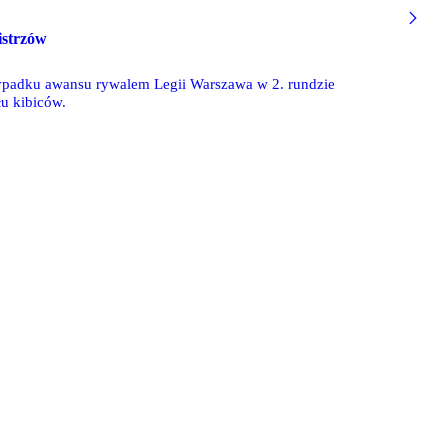
istrzów
ypadku awansu rywalem Legii Warszawa w 2. rundzie
łu kibiców.