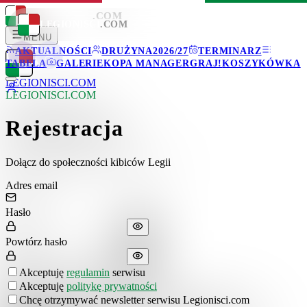
LEGIONISCI
.COM
LEGIONISCI
.COM
MENU
AKTUALNOŚCI
DRUŻYNA
2026/27
TERMINARZ
TABELA
GALERIE
KOPA MANAGER
GRAJ!
KOSZYKÓWKA
LEGIONISCI
.COM
LEGIONISCI.COM
Rejestracja
Dołącz do społeczności kibiców Legii
Adres email
Hasło
Powtórz hasło
Akceptuję
regulamin
serwisu
Akceptuję
politykę prywatności
Chcę otrzymywać newsletter serwisu Legionisci.com