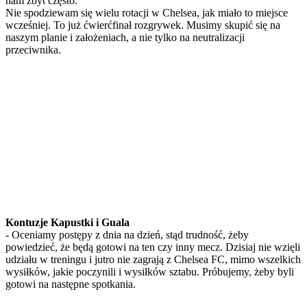
nam zbyt często.
Nie spodziewam się wielu rotacji w Chelsea, jak miało to miejsce
wcześniej. To już ćwierćfinał rozgrywek. Musimy skupić się na
naszym planie i założeniach, a nie tylko na neutralizacji
przeciwnika.
Kontuzje Kapustki i Guala
- Oceniamy postępy z dnia na dzień, stąd trudność, żeby
powiedzieć, że będą gotowi na ten czy inny mecz. Dzisiaj nie wzięli
udziału w treningu i jutro nie zagrają z Chelsea FC, mimo wszelkich
wysiłków, jakie poczynili i wysiłków sztabu. Próbujemy, żeby byli
gotowi na następne spotkania.