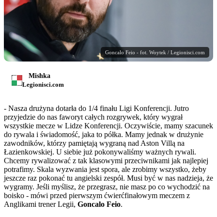
Goncalo Feio - fot. Woytek / Legionisci.com
Mishka
Legionisci.com
- Nasza drużyna dotarła do 1/4 finału Ligi Konferencji. Jutro
przyjedzie do nas faworyt całych rozgrywek, który wygrał
wszystkie mecze w Lidze Konferencji. Oczywiście, mamy szacunek
do rywala i świadomość, jaka to półka. Mamy jednak w drużynie
zawodników, którzy pamiętają wygraną nad Aston Villą na
Łazienkowskiej. U siebie już pokonywaliśmy ważnych rywali.
Chcemy rywalizować z tak klasowymi przeciwnikami jak najlepiej
potrafimy. Skala wyzwania jest spora, ale zrobimy wszystko, żeby
jeszcze raz pokonać tu angielski zespół. Musi być w nas nadzieja, że
wygramy. Jeśli myślisz, że przegrasz, nie masz po co wychodzić na
boisko - mówi przed pierwszym ćwierćfinałowym meczem z
Anglikami trener Legii,
Goncalo Feio
.