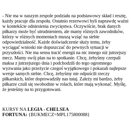
- Nie ma w naszym zespole podziału na podstawowy skład i resztę,
każdy pracuje dla zespołu. Ostatnio rezerwowi byli naprawdę ważni
w kontekście odniesienia zwycięstwa. Oczywiście, brak danych
piłkarzy może być utrudnieniem, ale mamy różnych zawodników,
którzy w różnych momentach muszą wziąć na siebie
odpowiedzialność. Każde doświadczenie służy temu, żeby
wyciągać wnioski nie dopuszczać do pewnych sytuacji w
przyszłości. Nie ma sensu tracić energii na nic innego niż jutrzejszy
mecz. Mamy swój plan na to spotkanie. Chcę, żebyśmy czerpali
maksa z jutrzejszego dnia i podchodzili do tego ogromnego
wyzwania jako przeżycie czegoś wyjątkowego i pokazali najlepsze
wersje samych siebie. Chcę, żebyśmy nie odpuścili rzeczy
piłkarskich, które doprowadziły nas tutaj. Zależy mi bardzo, żeby
piłkarze czuli się swobodnie w rolach, które mają wykonać. Myślę,
że jesteśmy na to przygotowani.
KURSY NA
LEGIA - CHELSEA
FORTUNA:
{BUKMECZ=MPL175800088}