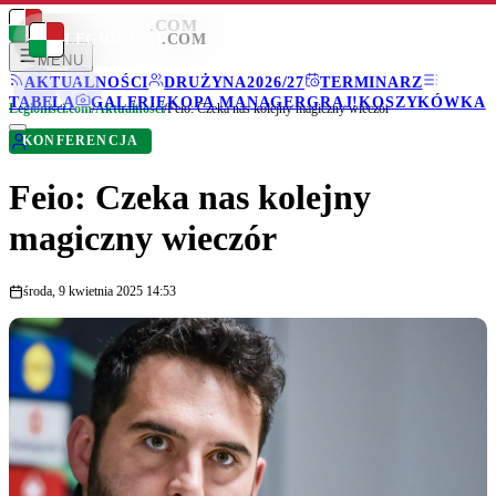
LEGIONISCI
.COM
LEGIONISCI
.COM
MENU
AKTUALNOŚCI
DRUŻYNA
2026/27
TERMINARZ
TABELA
GALERIE
KOPA MANAGER
GRAJ!
KOSZYKÓWKA
Legionisci.com
/
Aktualności
/
Feio: Czeka nas kolejny magiczny wieczór
KONFERENCJA
Feio: Czeka nas kolejny
magiczny wieczór
środa, 9 kwietnia 2025 14:53