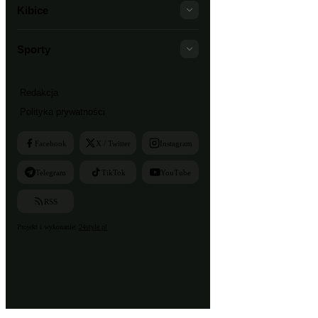
Kibice
Sporty
Redakcja
Polityka prywatności
Facebook
X / Twitter
Instagram
Telegram
TikTok
YouTube
RSS
Projekt i wykonanie:
24style.pl