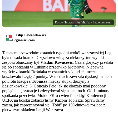
Kacper Tobiasz - fot. Mishka / Legionisci.com
Filip Lewandowski
Legionisci.com
Tematem przewodnim ostatnich tygodni wokół warszawskiej Legii
była obsada bramki. Częściowo winą za niekorzystne wyniki
zespołu obarczany był
Vladan Kovacević
. Czara goryczy przelała
się po spotkaniu w Lublinie przeciwko Motorowi. Niepewne
wyjście z bramki Bośniaka w ostatnich sekundach meczu
kosztowało Legię 2 punkty. W mediach zawrzała dyskusja na temat
powrotu
Kacpra Tobiasza
między słupki drużyny z
Łazienkowskiej 3. Goncalo Feio jak się okazało miał podobny
pogląd na tę sytuację i zdecydował się na ten ruch. Od 1. minuty
spotkania przeciwko Molde FK o ćwierćfinał Ligi Konferencji
UEFA na boisku zobaczyliśmy Kacpra Tobiasza. Sprawdźmy
zatem, jak zaprezentował się „Tobi” po 130-dniowej rozłące z
pierwszym składem Legii Warszawa.