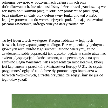
ogromną pewność w poczynaniach defensywnych przy
dośrodkowaniach. Już nie musieliśmy drżeć o każdą zawieszoną we
własnym polu karnym piłkę, "Tobi" bez problemu te piłki łapał,
bądź piąstkował. Cały blok defensywny funkcjonował o niebo
lepiej w porównaniu do wcześniejszych spotkań, mając za swoimi
plecami zawodnika, którego drużyna darzy zaufaniem.
To był jeden z tych występów Kacpra Tobiasza w legijnych
barwach, który zapamiętamy na długo. Bez wątpienia był jednym z
głównych architektów tego sukcesu. Mocno wierzymy, że po
zawieszeniu sobie poprzeczki tak wysoko, będzie w stanie utrzymać
świetną dyspozycję do końca sezonu, a na pewno zyska na tym
zarówno Legia Warszawa, jak i reprezentacja młodzieżowa, której
jest kapitanem, a przed którą Mistrzostwa Europy U-21. To czysta
przyjemność oglądać tak dobrze dysponowanego bramkarza w
barwach Wojskowych, a trzeba przyznać, że zdążyliśmy się już od
tego odzwyczaić.