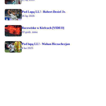
Pod Lupą LL! - Robert Deziel Jr.
26 lip 2026
Racowisko w Kielcach [VIDEO]
10 godz. temu
Pod lupą LL! - Wahan Biczachczjan
4 lut 2025