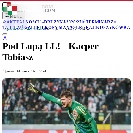
LEGIONISCI
.COM
LEGIONISCI
.COM
MENU
AKTUALNOŚCI
DRUŻYNA
2026/27
TERMINARZ
TABELA
GALERIE
KOPA MANAGER
GRAJ!
KOSZYKÓWKA
Legionisci.com
/
Aktualności
/
Pod Lupą LL! - Kacper Tobiasz
Pod Lupą LL! - Kacper
Tobiasz
piątek, 14 marca 2025 22:24