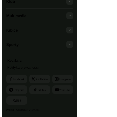
Klub
Multimedia
Kibice
Sporty
Redakcja
Polityka prywatności
Facebook
X / Twitter
Instagram
Telegram
TikTok
YouTube
RSS
Projekt i wykonanie:
24style.pl