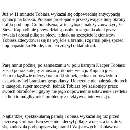
Już w 11.minucie Tobiasz wykazał się odpowiednią antycypacją
sytuacji na boisku. Podanie prostopadłe przeszywające linię obrony
trafiło pod nogi Gulbrandsena, w tej sytuacji należy zauważyć, że
Steve Kapuadi nie przewidział sposobu rozegrania akcji przez
rywala i dostał piłkę za plecy, jednak na szczęście legionistów
Tobiasz zdecydował się na wyjście z bramki i zgarnął piłkę sprzed
nóg napastnika Molde, nim ten zdążył oddać strzał.
Parę minut później po zamieszaniu w polu karnym Kacper Tobiasz
został po raz kolejny zmuszony do interwencji. Kapitan gości -
Eikrem kąśliwie uderzył na krótki słupek, jednak odpowiednio
ustawiony był bramkarz gospodarzy. Uderzenie nie należało do tych
z kategorii super mocnych, jednak Tobiasz był zasłonięty przez
swoich obrońców i gdyby nie jego odpowiednie ustawienie i refleks
na linii to mógłby mieć problemy z efektywną interwencją.
Najbardziej spektakularną paradą Tobiasz wykazał się tuż przed
przerwą. Gulbrandsen świetnie uderzył piłkę z woleja, a ta z dużą
siłą zmierzała pod poprzeczkę bramki Wojskowych. Tobiasz na