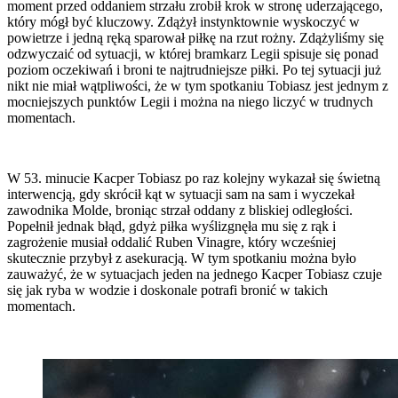
moment przed oddaniem strzału zrobił krok w stronę uderzającego,
który mógł być kluczowy. Zdążył instynktownie wyskoczyć w
powietrze i jedną ręką sparował piłkę na rzut rożny. Zdążyliśmy się
odzwyczaić od sytuacji, w której bramkarz Legii spisuje się ponad
poziom oczekiwań i broni te najtrudniejsze piłki. Po tej sytuacji już
nikt nie miał wątpliwości, że w tym spotkaniu Tobiasz jest jednym z
mocniejszych punktów Legii i można na niego liczyć w trudnych
momentach.
W 53. minucie Kacper Tobiasz po raz kolejny wykazał się świetną
interwencją, gdy skrócił kąt w sytuacji sam na sam i wyczekał
zawodnika Molde, broniąc strzał oddany z bliskiej odległości.
Popełnił jednak błąd, gdyż piłka wyślizgnęła mu się z rąk i
zagrożenie musiał oddalić Ruben Vinagre, który wcześniej
skutecznie przybył z asekuracją. W tym spotkaniu można było
zauważyć, że w sytuacjach jeden na jednego Kacper Tobiasz czuje
się jak ryba w wodzie i doskonale potrafi bronić w takich
momentach.