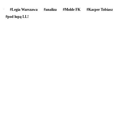
#
Legia Warszawa
#
analiza
#
Molde FK
#
Kacper Tobiasz
#
pod lupą LL!