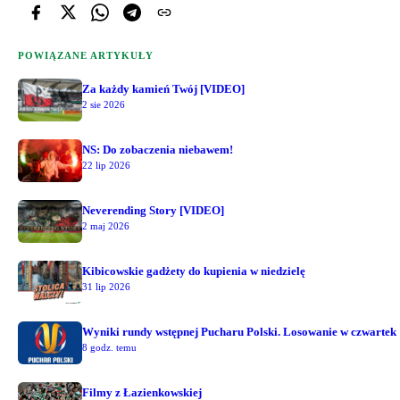
POWIĄZANE ARTYKUŁY
Za każdy kamień Twój [VIDEO]
2 sie 2026
NS: Do zobaczenia niebawem!
22 lip 2026
Neverending Story [VIDEO]
2 maj 2026
Kibicowskie gadżety do kupienia w niedzielę
31 lip 2026
Wyniki rundy wstępnej Pucharu Polski. Losowanie w czwartek
8 godz. temu
Filmy z Łazienkowskiej