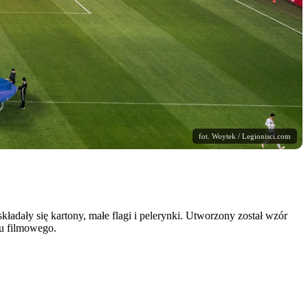
fot. Woytek / Legionisci.com
ładały się kartony, małe flagi i pelerynki. Utworzony został wzór
łu filmowego.