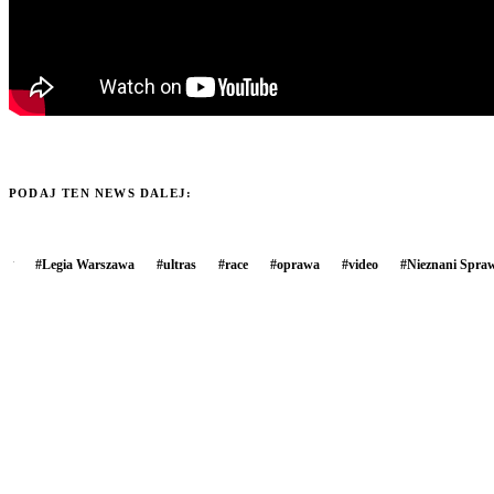
PODAJ TEN NEWS DALEJ:
#
Legia Warszawa
#
ultras
#
race
#
oprawa
#
video
#
Nieznani Spra