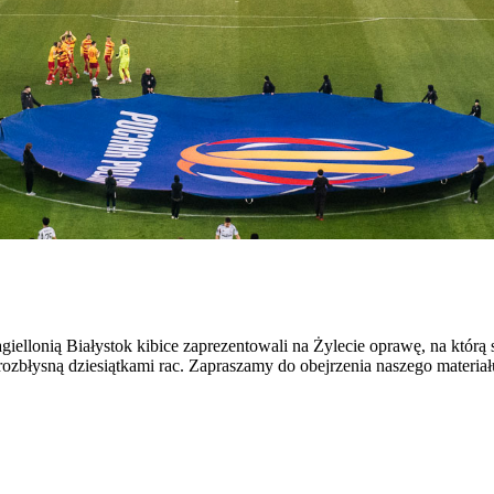
llonią Białystok kibice zaprezentowali na Żylecie oprawę, na którą sk
rozbłysną dziesiątkami rac. Zapraszamy do obejrzenia naszego materia