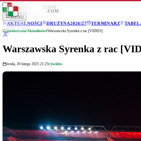
LEGIONISCI
.COM
LEGIONISCI
.COM
MENU
AKTUALNOŚCI
DRUŻYNA
2026/27
TERMINARZ
TABEL
Legionisci.com
/
Aktualności
/
Warszawska Syrenka z rac [VIDEO]
Warszawska Syrenka z rac [VI
środa, 26 lutego 2025 21:25
wideo