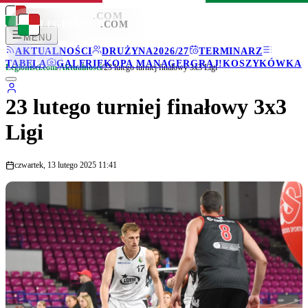
LEGIONISCI
.COM
LEGIONISCI
.COM
MENU
AKTUALNOŚCI
DRUŻYNA
2026/27
TERMINARZ
TABELA
GALERIE
KOPA MANAGER
GRAJ!
KOSZYKÓWKA
Legionisci.com
/
Aktualności
/
23 lutego turniej finałowy 3x3 Ligi
23 lutego turniej finałowy 3x3
Ligi
czwartek, 13 lutego 2025 11:41