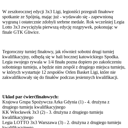
W zeszłorocznej edycji 3x3 Ligi, legioniści przegrali finałowe
spotkanie ze Spójnią, mając już - wydawało się - zapewnioną
wygraną i ostatecznie zdobyli srebrne medale. Rok wcześniej Legia
Lotto 3x3 zwyciężyła pierwszą edycję rozgrywek, pokonując w
finale GTK Gliwice.
Tegoroczny turniej finałowy, jak również sobotni drugi turniej
kwalifikacyjny, odbędą się w hali bocznej katowickiego Spodka.
Legia swojego rywala w 1/4 finału pozna dopiero po zakończeniu
sobotniego turnieju, a będzie nim zespół z drugiego miejsca turnieju,
w których wystartuje 12 zespołów Orlen Basket Ligi, które nie
zakwalifikowały się do finałów podczas jesiennych kwalifikacji.
Układ par ćwierćfinałowych:
Krajowa Grupa Spożywcza Arka Gdynia (1) - 4. drużyna z
drugiego turnieju kwalifikacyjnego
KK Włocławek 3x3 (2) - 3. drużyna z drugiego turnieju
kwalifikacyjnego
Legia LOTTO 3x3 Warszawa (3) - 2. drużyna z drugiego turnieju
kwalifikacyjnego,