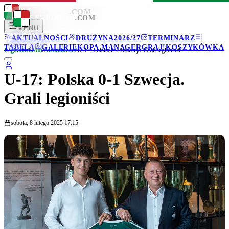
LEGIONISCI
.COM
LEGIONISCI
.COM
MENU
AKTUALNOŚCI
DRUŻYNA
2026/27
TERMINARZ
TABELA
GALERIE
KOPA MANAGER
GRAJ!
KOSZYKÓWKA
Legionisci.com
/
Aktualności
/
U-17: Polska 0-1 Szwecja. Grali legioniści
U-17: Polska 0-1 Szwecja.
Grali legioniści
sobota, 8 lutego 2025 17:15