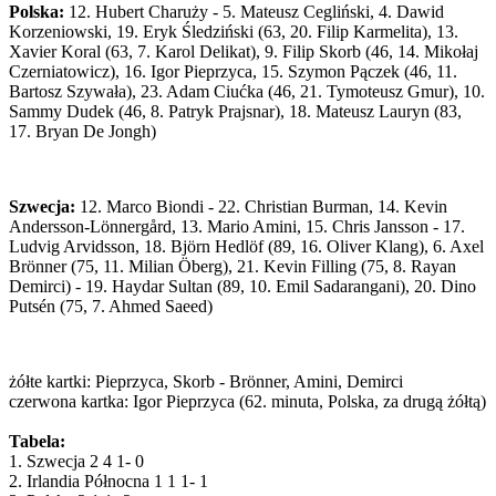
Polska:
12. Hubert Charuży - 5. Mateusz Cegliński, 4. Dawid
Korzeniowski, 19. Eryk Śledziński (63, 20. Filip Karmelita), 13.
Xavier Koral (63, 7. Karol Delikat), 9. Filip Skorb (46, 14. Mikołaj
Czerniatowicz), 16. Igor Pieprzyca, 15. Szymon Pączek (46, 11.
Bartosz Szywała), 23. Adam Ciućka (46, 21. Tymoteusz Gmur), 10.
Sammy Dudek (46, 8. Patryk Prajsnar), 18. Mateusz Lauryn (83,
17. Bryan De Jongh)
Szwecja:
12. Marco Biondi - 22. Christian Burman, 14. Kevin
Andersson-Lönnergård, 13. Mario Amini, 15. Chris Jansson - 17.
Ludvig Arvidsson, 18. Björn Hedlöf (89, 16. Oliver Klang), 6. Axel
Brönner (75, 11. Milian Öberg), 21. Kevin Filling (75, 8. Rayan
Demirci) - 19. Haydar Sultan (89, 10. Emil Sadarangani), 20. Dino
Putsén (75, 7. Ahmed Saeed)
żółte kartki: Pieprzyca, Skorb - Brönner, Amini, Demirci
czerwona kartka: Igor Pieprzyca (62. minuta, Polska, za drugą żółtą)
Tabela:
1. Szwecja 2 4 1- 0
2. Irlandia Północna 1 1 1- 1