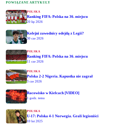
POWIĄZANE ARTYKUŁY
POLSKA
Ranking FIFA: Polska na 36. miejscu
20 lip 2026
Kolejni zawodnicy odejdą z Legii?
30 cze 2026
POLSKA
Ranking FIFA: Polska na 36. miejscu
11 cze 2026
POLSKA
Polska 2-2 Nigeria. Kapustka nie zagrał
3 cze 2026
Racowisko w Kielcach [VIDEO]
1 godz. temu
POLSKA
U-17: Polska 4-1 Norwegia. Grali legioniści
10 lut 2025