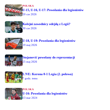
POLSKA
U-15, U-16, U-17: Powołania dla legionistów
20 cze 2026
Kolejni zawodnicy odejdą z Legii?
30 cze 2026
U-18, U-19: Powołania dla legionistów
19 maj 2026
Stojanović powołany do reprezentacji
25 maj 2026
L!VE: Korona 0-1 Legia (2. połowa)
7 godz. temu
POLSKA
U-16: Powołania dla legionistów
13 mar 2024