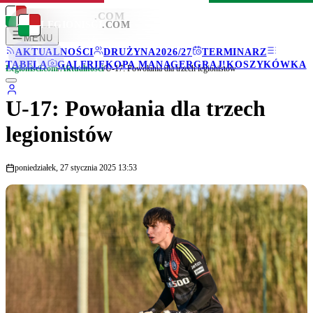
LEGIONISCI
.COM
LEGIONISCI
.COM
MENU
AKTUALNOŚCI
DRUŻYNA
2026/27
TERMINARZ
TABELA
GALERIE
KOPA MANAGER
GRAJ!
KOSZYKÓWKA
Legionisci.com
/
Aktualności
/
U-17: Powołania dla trzech legionistów
U-17: Powołania dla trzech
legionistów
poniedziałek, 27 stycznia 2025 13:53