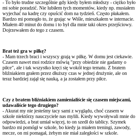
- To było trudne szczególnie gdy kiedy byłem młodszy - ciężko było
mi sobie poradzić. Nie lubiłem tych momentów, kiedy np. musiałem
wyjechać na kadrę czy opuścić dom na tydzień. Często płakałem.
Bardzo mi pomogło to, że grając w Wiśle, mieszkałem w internacie.
Miałem 40 minut do domu i to był dla mnie taki okres przejściowy.
Dojrzewałem do tego z czasem.
Brat też gra w piłkę?
- Mam trzech braci i wszyscy grają w piłkę. W domu jest ciekawie.
Czasem nawet moi rodzice mówią "przy obiedzie nie gadamy o
piłce", ale i tak wszystko kręci się wokół tego tematu. Z bratem
bliźniakiem grałem przez dłuższy czas w jednej drużynie, ale on
teraz bardziej zajął się nauką, a ja zostałem przy piłce.
Czy z bratem bliźniakiem zamienialiście się czasem miejscami,
udawaliście tego drugiego?
- Akurat my nie jesteśmy tacy sami z wyglądu, choć czasem w
szkole niektórzy nauczyciele nas mylili. Kiedy wywoływali mnie do
odpowiedzi, a brat umiał więcej, to on szedł do tablicy. Szymek
bardzo mi pomógł w szkole, bo kiedy ja miałem treningi, zawody,
mecze, on mi pomagał, żebym nie miał zaległości w szkole.