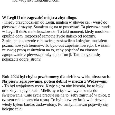
fot. Woytek / Legionisci.com
W Legii II nie zagrzałeś miejsca zbyt długo.
- Kiedy przychodziłem do Legii, miałem w głowie cel - wejść do
pierwszej drużyny. Starałem się na to pracować. Ta pierwsza runda
w Legii II dużo mnie kosztowała. To taki moment, kiedy musiałem
opuścić dom, rozpocząć samotne życie daleko od rodziny.
Zmieniłem otoczenie całkowicie, zostawiłem kolegów, musiałem
poznać nowych trenerów. To było coś zupełnie nowego. Uważam,
że swoją pracą zasłużyłem na to, żeby pojechać na zimowe
zgrupowanie z pierwszą drużyną do Turcji. Tam mogłem się
pokazać z dobrej strony.
Rok 2024 był chyba przełomowy dla ciebie w wielu obszarach.
Najpierw zgrupowanie, potem debiut w meczu z Widzewem.
- To był wyjątkowy mecz. Kryje się za nim historia, bo to były
urodziny mojego brata. Mieliśmy więc dwa wydarzenia do
świętowania. Całe życie pracuje się na to, żeby zaistnieć w piłce, z
czasem cele i marzenia rosną. To był pierwszy krok w karierze i
wtedy byłem bardzo zadowolony. Po tamtym meczu pojawiły się
kolejne cele.