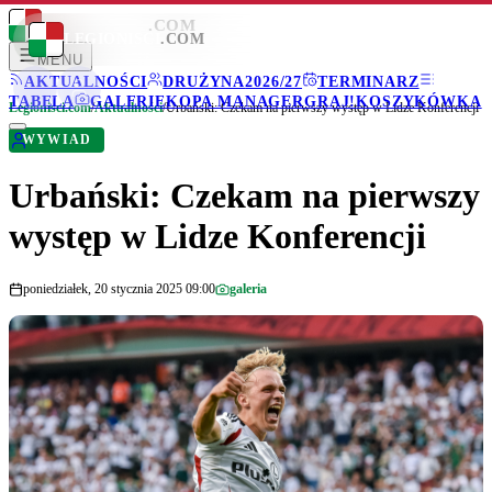
LEGIONISCI
.COM
LEGIONISCI
.COM
MENU
AKTUALNOŚCI
DRUŻYNA
2026/27
TERMINARZ
TABELA
GALERIE
KOPA MANAGER
GRAJ!
KOSZYKÓWKA
Legionisci.com
/
Aktualności
/
Urbański: Czekam na pierwszy występ w Lidze Konferencji
WYWIAD
Urbański: Czekam na pierwszy
występ w Lidze Konferencji
poniedziałek, 20 stycznia 2025 09:00
galeria