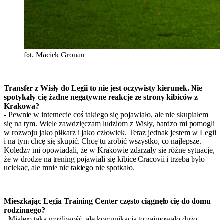
fot. Maciek Gronau
Transfer z Wisły do Legii to nie jest oczywisty kierunek. Nie
spotykały cię żadne negatywne reakcje ze strony kibiców z
Krakowa?
- Pewnie w internecie coś takiego się pojawiało, ale nie skupiałem
się na tym. Wiele zawdzięczam ludziom z Wisły, bardzo mi pomogli
w rozwoju jako piłkarz i jako człowiek. Teraz jednak jestem w Legii
i na tym chcę się skupić. Chcę tu zrobić wszystko, co najlepsze.
Koledzy mi opowiadali, że w Krakowie zdarzały się różne sytuacje,
że w drodze na trening pojawiali się kibice Cracovii i trzeba było
uciekać, ale mnie nic takiego nie spotkało.
Mieszkając Legia Training Center często ciągnęło cię do domu
rodzinnego?
- Miałem taką możliwość, ale komunikacją to zajmowało dużo