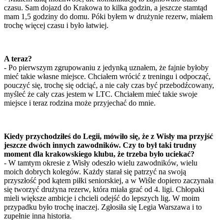
czasu. Sam dojazd do Krakowa to kilka godzin, a jeszcze stamtąd
mam 1,5 godziny do domu. Póki byłem w drużynie rezerw, miałem
trochę więcej czasu i było łatwiej.
A teraz?
- Po pierwszym zgrupowaniu z jedynką uznałem, że fajnie byłoby
mieć takie własne miejsce. Chciałem wrócić z treningu i odpocząć,
pouczyć się, trochę się odciąć, a nie cały czas być przebodźcowany,
myśleć że cały czas jestem w LTC. Chciałem mieć takie swoje
miejsce i teraz rodzina może przyjechać do mnie.
Kiedy przychodziłeś do Legii, mówiło się, że z Wisły ma przyjść
jeszcze dwóch innych zawodników. Czy to był taki trudny
moment dla krakowskiego klubu, że trzeba było uciekać?
- W tamtym okresie z Wisły odeszło wielu zawodników, wielu
moich dobrych kolegów. Każdy starał się patrzyć na swoją
przyszłość pod kątem piłki seniorskiej, a w Wiśle dopiero zaczynała
się tworzyć drużyna rezerw, która miała grać od 4. ligi. Chłopaki
mieli większe ambicje i chcieli odejść do lepszych lig. W moim
przypadku było trochę inaczej. Zgłosiła się Legia Warszawa i to
zupełnie inna historia.