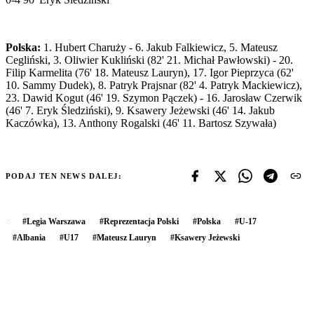
Polska:
1. Hubert Charuży - 6. Jakub Falkiewicz, 5. Mateusz
Cegliński, 3. Oliwier Kukliński (82' 21. Michał Pawłowski) - 20.
Filip Karmelita (76' 18. Mateusz Lauryn), 17. Igor Pieprzyca (62'
10. Sammy Dudek), 8. Patryk Prajsnar (82' 4. Patryk Mackiewicz),
23. Dawid Kogut (46' 19. Szymon Pączek) - 16. Jarosław Czerwik
(46' 7. Eryk Śledziński), 9. Ksawery Jeżewski (46' 14. Jakub
Kaczówka), 13. Anthony Rogalski (46' 11. Bartosz Szywała)
PODAJ TEN NEWS DALEJ:
#
Legia Warszawa
#
Reprezentacja Polski
#
Polska
#
U-17
#
Albania
#
U17
#
Mateusz Lauryn
#
Ksawery Jeżewski