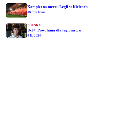
Komplet na meczu Legii w Kielcach
38 min temu
POLSKA
U-17: Powołania dla legionistów
4 lis 2024