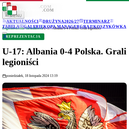
LEGIONISCI
.COM
LEGIONISCI
.COM
MENU
AKTUALNOŚCI
DRUŻYNA
2026/27
TERMINARZ
TABELA
GALERIE
KOPA MANAGER
GRAJ!
KOSZYKÓWKA
Legionisci.com
/
Aktualności
/
U-17: Albania 0-4 Polska. Grali legioniści
REPREZENTACJA
U-17: Albania 0-4 Polska. Grali
legioniści
poniedziałek, 18 listopada 2024 13:19