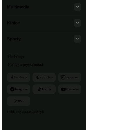
Multimedia
Kibice
Sporty
Redakcja
Polityka prywatności
Facebook
X / Twitter
Instagram
Telegram
TikTok
YouTube
RSS
Projekt i wykonanie:
24style.pl