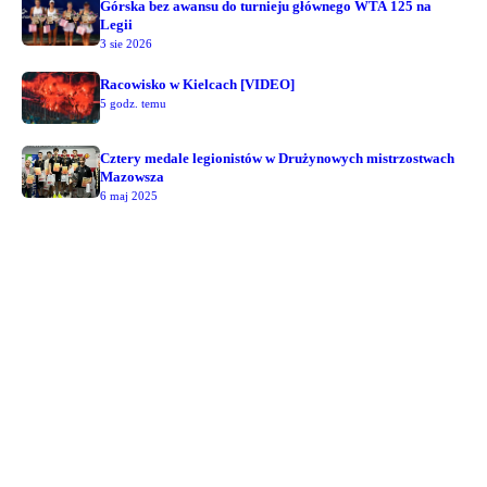
Górska bez awansu do turnieju głównego WTA 125 na
Legii
3 sie 2026
Racowisko w Kielcach [VIDEO]
5 godz. temu
Cztery medale legionistów w Drużynowych mistrzostwach
Mazowsza
6 maj 2025