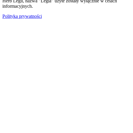
Herb Legii, nazwa "Legia" użyte zostały wyłącznie w celach
informacyjnych.
Polityka prywatności