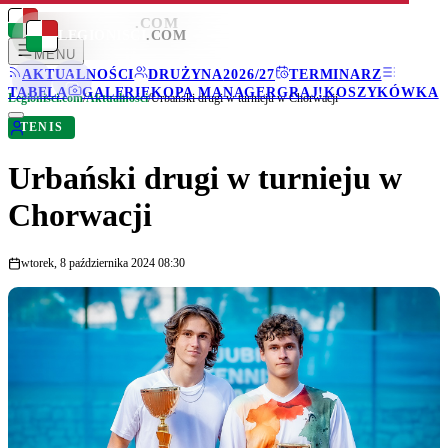
LEGIONISCI
.COM
LEGIONISCI
.COM
MENU
AKTUALNOŚCI
DRUŻYNA
2026/27
TERMINARZ
TABELA
GALERIE
KOPA MANAGER
GRAJ!
KOSZYKÓWKA
Legionisci.com
/
Aktualności
/
Urbański drugi w turnieju w Chorwacji
TENIS
Urbański drugi w turnieju w
Chorwacji
wtorek, 8 października 2024 08:30