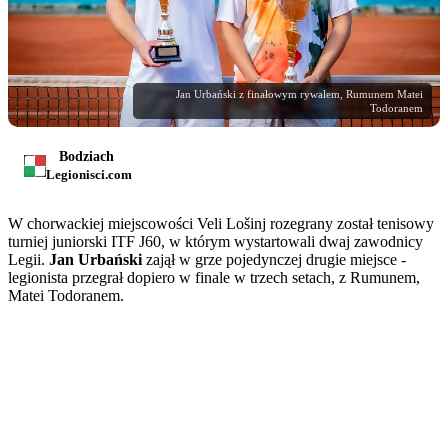
Jan Urbański z finałowym rywalem, Rumunem Matei
Todoranem
Bodziach
Legionisci.com
W chorwackiej miejscowości Veli Lošinj rozegrany został tenisowy
turniej juniorski ITF J60, w którym wystartowali dwaj zawodnicy
Legii.
Jan Urbański
zajął w grze pojedynczej drugie miejsce -
legionista przegrał dopiero w finale w trzech setach, z Rumunem,
Matei Todoranem.