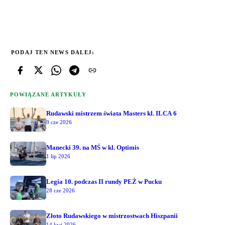
PODAJ TEN NEWS DALEJ:
POWIĄZANE ARTYKUŁY
Rudawski mistrzem świata Masters kl. ILCA 6
9 cze 2026
Manecki 39. na MŚ w kl. Optimis
1 lip 2026
Legia 10. podczas II rundy PEŻ w Pucku
28 cze 2026
Złoto Rudawskiego w mistrzostwach Hiszpanii
14 kwi 2026