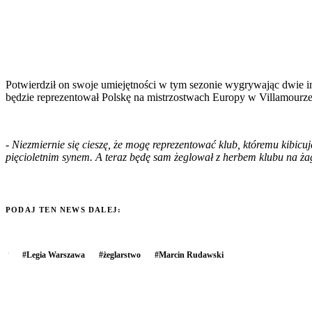
Potwierdził on swoje umiejętności w tym sezonie wygrywając dwie im
będzie reprezentował Polskę na mistrzostwach Europy w Villamourze
-
Niezmiernie się cieszę, że mogę reprezentować klub, któremu kibicuj
pięcioletnim synem. A teraz będę sam żeglował z herbem klubu na ża
PODAJ TEN NEWS DALEJ:
#
Legia Warszawa
#
żeglarstwo
#
Marcin Rudawski