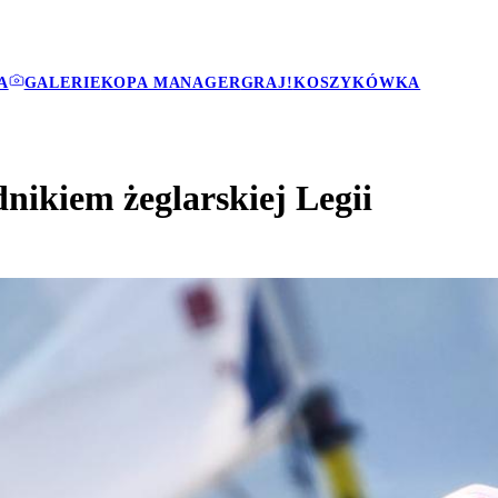
A
GALERIE
KOPA MANAGER
GRAJ!
KOSZYKÓWKA
ikiem żeglarskiej Legii