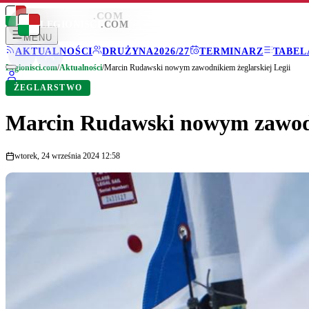
LEGIONISCI
.COM
LEGIONISCI
.COM
MENU
AKTUALNOŚCI
DRUŻYNA
2026/27
TERMINARZ
TABEL
Legionisci.com
/
Aktualności
/
Marcin Rudawski nowym zawodnikiem żeglarskiej Legii
ŻEGLARSTWO
Marcin Rudawski nowym zawodn
wtorek, 24 września 2024 12:58