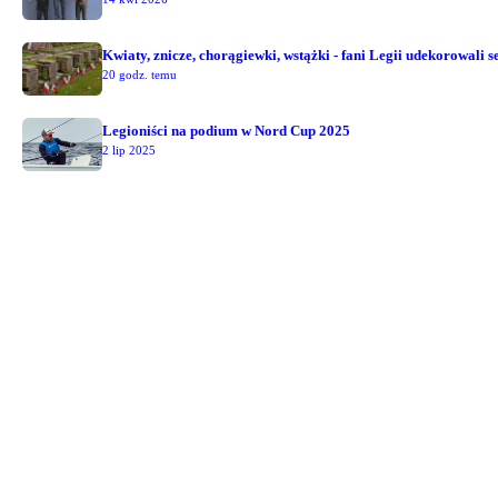
Kwiaty, znicze, chorągiewki, wstążki - fani Legii udekorowali
20 godz. temu
Legioniści na podium w Nord Cup 2025
2 lip 2025