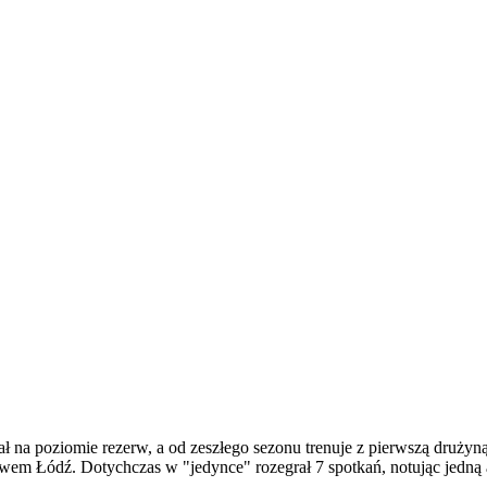
ł na poziomie rezerw, a od zeszłego sezonu trenuje z pierwszą drużyn
m Łódź. Dotychczas w "jedynce" rozegrał 7 spotkań, notując jedną a