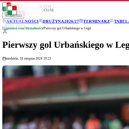
LEGIONISCI
.COM
LEGIONISCI
.COM
MENU
AKTUALNOŚCI
DRUŻYNA
2026/27
TERMINARZ
TABEL
Legionisci.com
/
Aktualności
/
Pierwszy gol Urbańskiego w Legii
Pierwszy gol Urbańskiego w Leg
niedziela, 18 sierpnia 2024 19:23