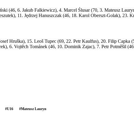
ski (46, 6. Jakub Falkiewicz), 4. Marcel Ślusar (70, 3. Mateusz Lauryn
szutek), 11. Jędrzej Hanuszczak (46, 18. Karol Oberszt-Golak), 23. Kr
osef Hruška), 15. Leoš Tupec (69, 22. Petr Kaulfus), 20. Filip Capka (
ek), 6. Vojtěch Tománek (46, 10. Dominik Zajac), 7. Petr Potměšil (46,
#
U16
#
Mateusz Lauryn