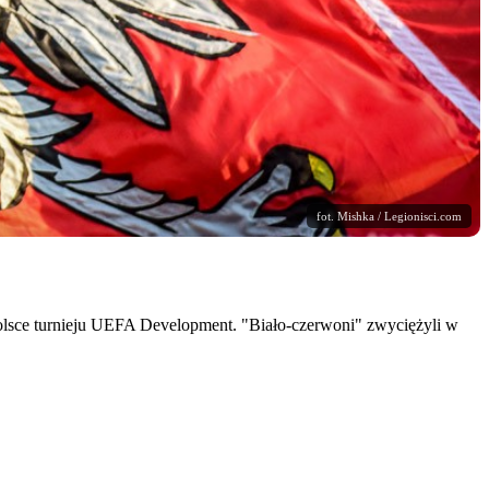
fot. Mishka / Legionisci.com
olsce turnieju UEFA Development. "Biało-czerwoni" zwyciężyli w