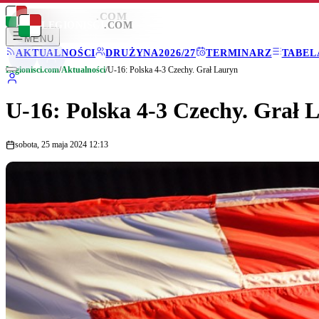
LEGIONISCI
.COM
LEGIONISCI
.COM
MENU
AKTUALNOŚCI
DRUŻYNA
2026/27
TERMINARZ
TABEL
Legionisci.com
/
Aktualności
/
U-16: Polska 4-3 Czechy. Grał Lauryn
U-16: Polska 4-3 Czechy. Grał 
sobota, 25 maja 2024 12:13