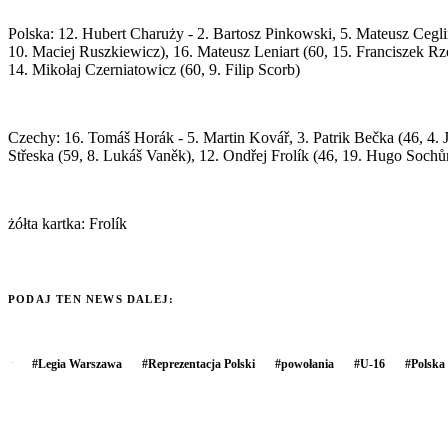
Polska: 12. Hubert Charuży - 2. Bartosz Pinkowski, 5. Mateusz Cegliń
10. Maciej Ruszkiewicz), 16. Mateusz Leniart (60, 15. Franciszek Rze
14. Mikołaj Czerniatowicz (60, 9. Filip Scorb)
Czechy: 16. Tomáš Horák - 5. Martin Kovář, 3. Patrik Bečka (46, 4. J
Střeska (59, 8. Lukáš Vaněk), 12. Ondřej Frolík (46, 19. Hugo Sochůr
żółta kartka: Frolík
PODAJ TEN NEWS DALEJ:
#
Legia Warszawa
#
Reprezentacja Polski
#
powołania
#
U-16
#
Polska