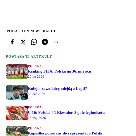
PODAJ TEN NEWS DALEJ:
POWIĄZANE ARTYKUŁY
POLSKA
Ranking FIFA: Polska na 36. miejscu
20 lip 2026
Kolejni zawodnicy odejdą z Legii?
30 cze 2026
POLSKA
U-16: Polska 4-1 Ekwador. 3 gole legionistów
13 maj 2026
POLSKA
Kapustka powołany do reprezentacji Polski