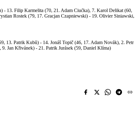
) - 13. Filip Karmelita (70, 21. Adam Ciućka), 7. Karol Delikat (60,
ystian Rostek (79, 17. Gracjan Czapniewski) - 19. Olivier Siniawski,
59, 13. Patrik Kubů) - 14. Jonáš Topič (46, 17. Adam Novák), 2. Petr
 9. Jan Křivánek) - 21. Patrik Jurásek (59, Daniel Klíma)