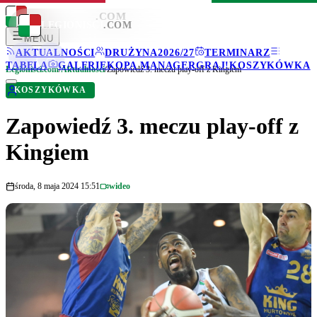
LEGIONISCI
.COM
LEGIONISCI
.COM
MENU
AKTUALNOŚCI
DRUŻYNA
2026/27
TERMINARZ
TABELA
GALERIE
KOPA MANAGER
GRAJ!
KOSZYKÓWKA
Legionisci.com
/
Aktualności
/
Zapowiedź 3. meczu play-off z Kingiem
KOSZYKÓWKA
Zapowiedź 3. meczu play-off z
Kingiem
środa, 8 maja 2024 15:51
wideo