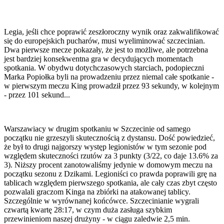
Legia, jeśli chce poprawić zeszłoroczny wynik oraz zakwalifikować
się do europejskich pucharów, musi wyeliminować szczecinian.
Dwa pierwsze mecze pokazały, że jest to możliwe, ale potrzebna
jest bardziej konsekwentna gra w decydujących momentach
spotkania. W obydwu dotychczasowych starciach, podopieczni
Marka Popiołka byli na prowadzeniu przez niemal całe spotkanie -
w pierwszym meczu King prowadził przez 93 sekundy, w kolejnym
- przez 101 sekund...
Warszawiacy w drugim spotkaniu w Szczecinie od samego
początku nie grzeszyli skutecznością z dystansu. Dość powiedzieć,
że był to drugi najgorszy występ legionistów w tym sezonie pod
względem skuteczności rzutów za 3 punkty (3/22, co daje 13.6% za
3). Niższy procent zanotowaliśmy jedynie w domowym meczu na
początku sezonu z Dzikami. Legioniści co prawda poprawili grę na
tablicach względem pierwszego spotkania, ale cały czas zbyt często
pozwalali graczom Kinga na zbiórki na atakowanej tablicy.
Szczególnie w wyrównanej końcówce. Szczecinianie wygrali
czwartą kwartę 28:17, w czym duża zasługa szybkim
przewinieniom naszej drużyny - w ciągu zaledwie 2,5 min.