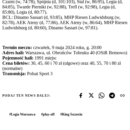
Czarni (w, 74:78), Spójnia (d, 101:103), Stal (w, 86:95), Legia (d,
84:85), Twarde Pierniki (w, 92:88), Trefl (w, 92:98), Legia (d,
85:80), Legia (d, 80:77).
BCL: Dinamo Sassari (d, 93:85), MHP Riesen Ludwidsburg (w,
82:78), AEK Ateny (d, 77:86), AEK Ateny (w, 86:64), MHP Riesen
Ludwidsburg (d, 80:60), Dinamo Sassari (w, 97:81).
Termin meczu:
czwartek, 9 maja 2024 roku, g. 20:00
Adres hali:
Warszawa, ul. Obrońców Tobruku 40 (OSiR Bemowo)
Pojemność hali:
1991 miejsc
Cena biletów:
30, 45, 60 i 70 zł (ulgowe) oraz 40, 55, 70 i 80 zł
(normalne)
Transmisja:
Polsat Sport 3
PODAJ TEN NEWS DALEJ:
#
Legia Warszawa
#
play-off
#
King Szczecin