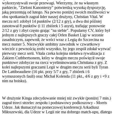
wykorzystywali swoje przewagi. Wierzymy, że na własnym
parkiecie, "Zieloni Kanonierzy" potwierdzą wysoką dyspozycję,
jaką prezentują od lutego. Na pewno poniżej swoich możliwości w
obu spotkaniach zagrał lider naszej drużyny, Christian Vital. W
meczu nr1 zdobył 14 punktów (2/12 z gry), a dwa dni później
zanotował 8 punktów (i 11 zbiórek i 5 asyst), trafiając ponownie
2/12 z gry i zbyt często grając "na siebie". Popularny CV, który był
jednym z najlepszych graczy całej Orlen Basket Ligi w sezonie
zasadniczym, zapewnił, że wróci wraz z Legią do Szczecina na
mecz numer 5. Niezwykle ambitny zawodnik w czwartkowy
wieczór z pewnością zrobi wszystko, by jego zespół zdołał wyrwać
pierwszy mecz serii. Vitala czeka kolejna niełatwa rywalizacja z
Zakiem Cuthbertsonem, który w drugim meczu poświęcił swoje
punktowe zdobycze na rzecz wyeliminowania Christiana z gry. Z
kolei najlepszymi graczami Legii w drugim meczu serii byli Tyran
De Lattibeaudiere (16 pkt. przy 5/7 z gry, 7 zbiórek i 6
wymuszonych fauli) oraz Michał Kolenda (11 pkt., 4/6 z gry i +9 z
nim na boisku).
W drużynie Kinga zdecydowanie mniej niż zwykle (poniżej 7 min.)
zagrał trzeci strzelec zespołu i podstawowy podkoszowy - Morris
Udeze. Jak tłumaczył na pomeczowej konferencji Arkadiusz
Miłoszewski, dla Udeze w Legii nie ma dobrego match-upu, dlatego