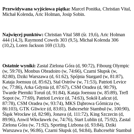
Przewidywana wyjściowa piątka:
Marcel Ponitka, Christian Vital,
Michał Kolenda, Aric Holman, Josip Sobin.
Najwięcej punktów:
Christian Vital 588 (śr. 19,6), Aric Holman
444 (14,3), Raymond Cowels 303 (9,5), Michał Kolenda 306
(10,2), Loren Jackson 169 (13,0).
Ostatnie wyniki:
Zastal Zielona Góra (d, 90:72), Fibourg Olympic
(w, 59:70), Monbus Obradoiro (w, 74:66), Czarni Słupsk (w,
82:80), Dziki Warszawa (d, 61:62), Spójnia Stargard (w, 81:87),
Kataja Joensuu (d, 85:62), Stal Ostrów (w, 71:53), Patrioti Levice
(w, 77:86), Arka Gdynia (d, 87:67), CSM Oradea (d, 90:79),
Twarde Pierniki Toruń (d, 91:84), Kataja Joensuu (w, 85:89), Trefl
Sopot (w, 77:69), Patrioti Levice (d, 74:63), Sokół Łańcut (d,
87:78), CSM Oradea (w, 93:74), MKS Dąbrowa Górnicza (w,
86:103), GTK Gliwice (d, 83:81), Bahcesehir Stambuł (w, 100:90),
Śląsk Wrocław (d, 82:98), Jonava (d, 111:72), King Szczecin (d,
89:96), Anwil Włocławek (w, 74:76), Start Lublin (d, 75:92), Zastal
Zielona Góra (w, 71:92), Sporting Lizbona (d, 93:84), Dziki
Warszawa (w, 96:86), Czarni Słupsk (d, 94:84), Bahcesehir Stambuł