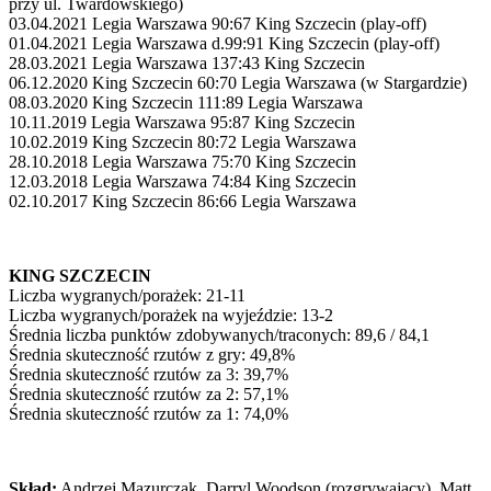
przy ul. Twardowskiego)
03.04.2021 Legia Warszawa 90:67 King Szczecin (play-off)
01.04.2021 Legia Warszawa d.99:91 King Szczecin (play-off)
28.03.2021 Legia Warszawa 137:43 King Szczecin
06.12.2020 King Szczecin 60:70 Legia Warszawa (w Stargardzie)
08.03.2020 King Szczecin 111:89 Legia Warszawa
10.11.2019 Legia Warszawa 95:87 King Szczecin
10.02.2019 King Szczecin 80:72 Legia Warszawa
28.10.2018 Legia Warszawa 75:70 King Szczecin
12.03.2018 Legia Warszawa 74:84 King Szczecin
02.10.2017 King Szczecin 86:66 Legia Warszawa
KING SZCZECIN
Liczba wygranych/porażek: 21-11
Liczba wygranych/porażek na wyjeździe: 13-2
Średnia liczba punktów zdobywanych/traconych: 89,6 / 84,1
Średnia skuteczność rzutów z gry: 49,8%
Średnia skuteczność rzutów za 3: 39,7%
Średnia skuteczność rzutów za 2: 57,1%
Średnia skuteczność rzutów za 1: 74,0%
Skład:
Andrzej Mazurczak, Darryl Woodson (rozgrywający), Matt