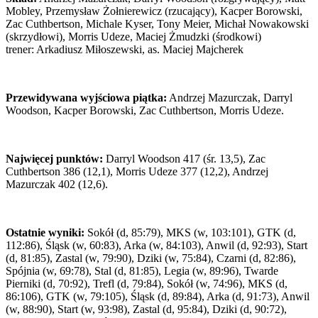
Mobley, Przemysław Żołnierewicz (rzucający), Kacper Borowski,
Zac Cuthbertson, Michale Kyser, Tony Meier, Michał Nowakowski
(skrzydłowi), Morris Udeze, Maciej Żmudzki (środkowi)
trener: Arkadiusz Miłoszewski, as. Maciej Majcherek
Przewidywana wyjściowa piątka:
Andrzej Mazurczak, Darryl
Woodson, Kacper Borowski, Zac Cuthbertson, Morris Udeze.
Najwięcej punktów:
Darryl Woodson 417 (śr. 13,5), Zac
Cuthbertson 386 (12,1), Morris Udeze 377 (12,2), Andrzej
Mazurczak 402 (12,6).
Ostatnie wyniki:
Sokół (d, 85:79), MKS (w, 103:101), GTK (d,
112:86), Śląsk (w, 60:83), Arka (w, 84:103), Anwil (d, 92:93), Start
(d, 81:85), Zastal (w, 79:90), Dziki (w, 75:84), Czarni (d, 82:86),
Spójnia (w, 69:78), Stal (d, 81:85), Legia (w, 89:96), Twarde
Pierniki (d, 70:92), Trefl (d, 79:84), Sokół (w, 74:96), MKS (d,
86:106), GTK (w, 79:105), Śląsk (d, 89:84), Arka (d, 91:73), Anwil
(w, 88:90), Start (w, 93:98), Zastal (d, 95:84), Dziki (d, 90:72),