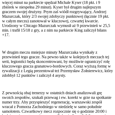
więcej minut na parkiecie spędzał Michale Kyser (18 pkt. i 9
zbiórek w niespełna 29 minut). Kyser był drugim najlepszym
graczem swojej drużyny. Prym zaś wiódł rozgrywający, Andrzej
Mazurczak, który 2/3 swojej zdobyczy punktowej (łącznie 19 pkt.
w całym meczu) zanotował w kluczowej, czwartej kwarcie.
Urodzony w Chicago Mazurczak wymusił aż 9 przewinień w 25,5
min. i trafił 15/18 z gry, a z nim na parkiecie King zaliczył bilans
+17.
W drugim meczu mniejsze minuty Mazurczaka wynikały z
przewinień tego gracze. Na pewno także w kolejnych meczach tej
serii, legioniści będą skoncentrowani, by możliwie ograniczyć rolę
kluczowego gracza granatowo-bordowych. Coraz wyższą formę w
rywalizacji z Legią prezentował też Przemysław Żołnierewicz, który
zdobbył 12 punktów i zaliczył 4 asysty.
Z pewnością obaj trenerzy w ostatnich dniach analizowali grę
swoich zespołów, szukali przewag i ew. korekt w grze na spotkanie
numer trzy. Aby przyspieszyć regenerację, warszawski zespół
wracał z Pomorza Zachodniego w niedzielę w samo południe
samolotem. Czwartkowy mecz rozpocznie się o godzinie 20:00 i