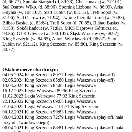
(d, 66:77), Spójnia Stargard (d, 89:78), Cbet Jonava (w, 77:101),
Stal Ostrów Wlkp. (d, 88:96), Sporting Lizbona (w, 86:99), Arka
Gdynia (w, 104:102), Start Lublin (w, 83:112), Trefl Sopot (w,
81:96), Stal Ostrów (w, 71:94), Twarde Pierniki Toruń (w, 70:83),
Bilbao Basket (d, 83:64), Trefl Sopot (d, 70:85), Bilbao Basket (w,
81:53), Sokół Łańcut (w, 71:82), MKS Dąbrowa Górnicza (d,
93:86), GTK Gliwice (w, 100:105), Śląsk Wrocław (w, 68:97),
King Szczecin (w, 84:85), Anwil Włocławek (d, 96:87), Start
Lublin (w, 92:112), King Szczecin (w, 85:80), King Szczecin (w,
80:77).
Ostatnie mecze obu drużyn:
04.05.2024 King Szczecin 80:77 Legia Warszawa (play-off)
02.05.2024 King Szczecin 85:80 Legia Warszawa (play-off)
14.04.2024 King Szczecin 84:85 Legia Warszawa
16.12.2023 Legia Warszawa 89:96 King Szczecin
11.02.2023 Legia Warszawa 77:92 King Szczecin
22.10.2022 King Szczecin 69:65 Legia Warszawa
01.04.2022 Legia Warszawa 101:71 King Szczecin
04.12.2021 King Szczecin 99:83 Legia Warszawa
08.04.2021 King Szczecin 72:79 Legia Warszawa (play-off, hala
przy ul. Twardowskiego)
06.04.2021 King Szczecin 88:81 Legia Warszawa (play-off, hala