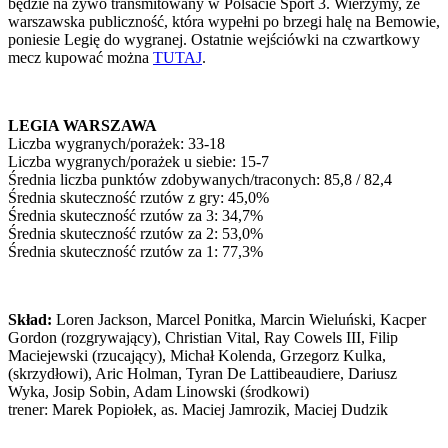
będzie na żywo transmitowany w Polsacie Sport 3. Wierzymy, że
warszawska publiczność, która wypełni po brzegi halę na Bemowie,
poniesie Legię do wygranej. Ostatnie wejściówki na czwartkowy
mecz kupować można
TUTAJ
.
LEGIA WARSZAWA
Liczba wygranych/porażek: 33-18
Liczba wygranych/porażek u siebie: 15-7
Średnia liczba punktów zdobywanych/traconych: 85,8 / 82,4
Średnia skuteczność rzutów z gry: 45,0%
Średnia skuteczność rzutów za 3: 34,7%
Średnia skuteczność rzutów za 2: 53,0%
Średnia skuteczność rzutów za 1: 77,3%
Skład:
Loren Jackson, Marcel Ponitka, Marcin Wieluński, Kacper
Gordon (rozgrywający), Christian Vital, Ray Cowels III, Filip
Maciejewski (rzucający), Michał Kolenda, Grzegorz Kulka,
(skrzydłowi), Aric Holman, Tyran De Lattibeaudiere, Dariusz
Wyka, Josip Sobin, Adam Linowski (środkowi)
trener: Marek Popiołek, as. Maciej Jamrozik, Maciej Dudzik