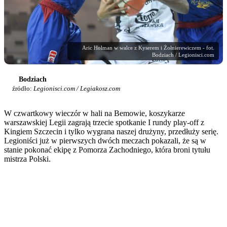
Aric Holman w walce z Kyserem i Żołnierewiczem - fot.
Bodziach / Legionisci.com
Bodziach
źródło:
Legionisci.com / Legiakosz.com
W czwartkowy wieczór w hali na Bemowie, koszykarze
warszawskiej Legii zagrają trzecie spotkanie I rundy play-off z
Kingiem Szczecin i tylko wygrana naszej drużyny, przedłuży serię.
Legioniści już w pierwszych dwóch meczach pokazali, że są w
stanie pokonać ekipę z Pomorza Zachodniego, która broni tytułu
mistrza Polski.