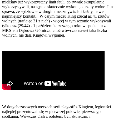
mieliśmy już wykorzystany limit fauli, co rywale skrupulatnie
wykorzystywali, następnie skutecznie wykonując rzuty wolne. Inna
sprawa, że sędziowie w drugim meczu gwizdali każdy, nawet
najmniejszy kontakt... W całym meczu King rzucał aż 41 rzutów
wolnych (trafiając 31 z nich) - więcej w tym sezonie wykonywali
tylko raz (29/44) - 1 października zeszłego roku w spotkaniu z
MKS-em Dąbrowa Górnicza, choć wówczas nawet taka liczba
wolnych, nie dała Kingowi wygranej.
W dotychczasowych meczach serii play-off z Kingiem, legioniści
najlepiej prezentowali się w pierwszej połowie, pierwszego
spotkania. Wówczas grali z polotem, byli skuteczni, i