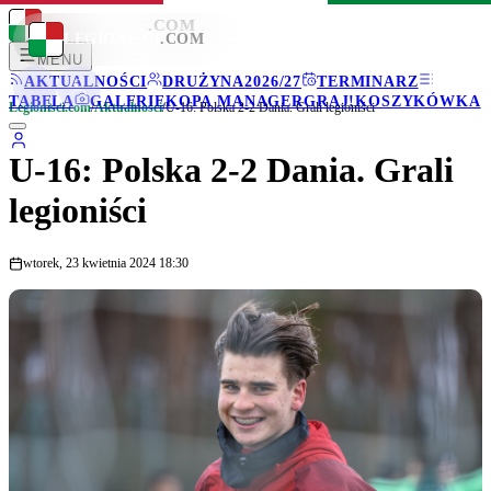
LEGIONISCI
.COM
LEGIONISCI
.COM
MENU
AKTUALNOŚCI
DRUŻYNA
2026/27
TERMINARZ
TABELA
GALERIE
KOPA MANAGER
GRAJ!
KOSZYKÓWKA
Legionisci.com
/
Aktualności
/
U-16: Polska 2-2 Dania. Grali legioniści
U-16: Polska 2-2 Dania. Grali
legioniści
wtorek, 23 kwietnia 2024 18:30