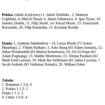
Polska:
(skład wyjściowy) 1. Jakub Zieliński - 2. Mateusz
Cegliński, 4. Marcel Ślusar, 6. Jakub Falkiewicz, 9. Igor Tyjon, 10.
Sammy Dudek, 11. Filip Skorb, 14. Pascal Mozie, 15. Franciszek
Rzeszutek, 20. Filip Karmelita, 23. Krystian Rostek
Dania:
1. Andreas Søndenbroe - 14. Lucas Bryde (73 Anton
Mandrup), 2. Villads Rutkjær, 3. Aske Bang (61 Adam Amrani), 12.
Johan Hvistendahl (83 Marius Kristensen), 10. Ali Al-Najar (61
Adam Fuglsang), 13. Malthe Mortensen, 15. Tristan Panduro (61
Mads Emil Larsen), 19. Mark Ian Steffensen (61 Julius Lucena), 7.
Jacob Ambæk (83 Valdemar Rubæk), 20. William Faber
Tabela:
1. Rumunia 1 3 4- 0
2. Polska 1 1 2- 2
Dania 1 1 2- 2
4. Chiny 1 0 0- 4