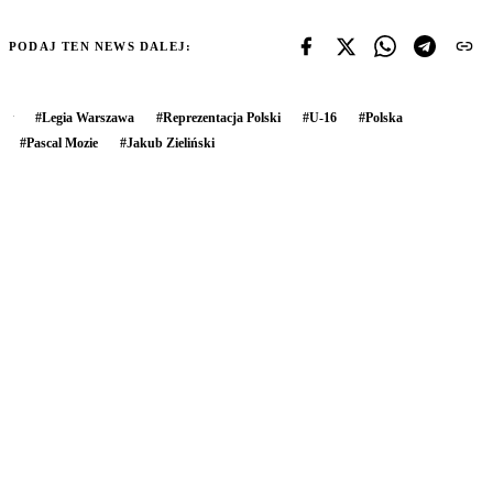
PODAJ TEN NEWS DALEJ:
#
Legia Warszawa
#
Reprezentacja Polski
#
U-16
#
Polska
#
Pascal Mozie
#
Jakub Zieliński