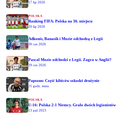
17 lip 2026
POLSKA
Ranking FIFA: Polska na 36. miejscu
20 lip 2026
Adkonis, Banasik i Mozie odchodzą z Legii
30 cze 2026
Pascal Mozie odchodzi z Legii. Zagra w Anglii?
29 cze 2026
Papszun: Część kibiców szkodzi drużynie
21 godz. temu
POLSKA
U-16: Polska 2-1 Niemcy. Grało dwóch legionistów
13 paź 2023