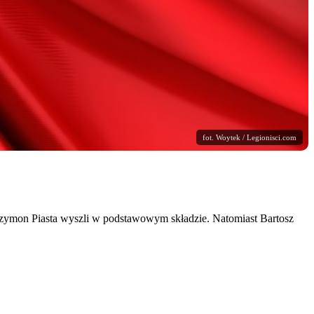
fot. Woytek / Legionisci.com
z Szymon Piasta wyszli w podstawowym składzie. Natomiast Bartosz