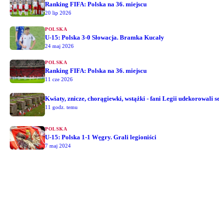
Ranking FIFA: Polska na 36. miejscu
20 lip 2026
POLSKA
U-15: Polska 3-0 Słowacja. Bramka Kucały
24 maj 2026
POLSKA
Ranking FIFA: Polska na 36. miejscu
11 cze 2026
Kwiaty, znicze, chorągiewki, wstążki - fani Legii udekorowali
11 godz. temu
POLSKA
U-15: Polska 1-1 Węgry. Grali legioniści
7 maj 2024