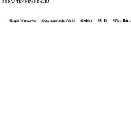
PODAJ TEN NEWS DALEJ:
#
Legia Warszawa
#
Reprezentacja Polski
#
Polska
#
U-15
#
Piotr Bartn