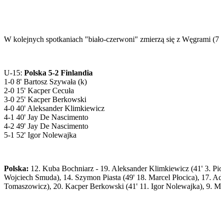
W kolejnych spotkaniach "biało-czerwoni" zmierzą się z Węgrami (7 m
U-15:
Polska 5-2 Finlandia
1-0 8' Bartosz Szywała (k)
2-0 15' Kacper Cecuła
3-0 25' Kacper Berkowski
4-0 40' Aleksander Klimkiewicz
4-1 40' Jay De Nascimento
4-2 49' Jay De Nascimento
5-1 52' Igor Nolewajka
Polska:
12. Kuba Bochniarz - 19. Aleksander Klimkiewicz (41' 3. Piotr
Wojciech Smuda), 14. Szymon Piasta (49' 18. Marcel Płocica), 17. Ad
Tomaszowicz), 20. Kacper Berkowski (41' 11. Igor Nolewajka), 9. Ma