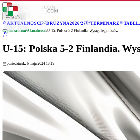
LEGIONISCI
.COM
LEGIONISCI
.COM
MENU
AKTUALNOŚCI
DRUŻYNA
2026/27
TERMINARZ
TABEL
Legionisci.com
/
Aktualności
/
U-15: Polska 5-2 Finlandia. Występ legionistów
U-15: Polska 5-2 Finlandia. Wys
poniedziałek, 6 maja 2024 13:19