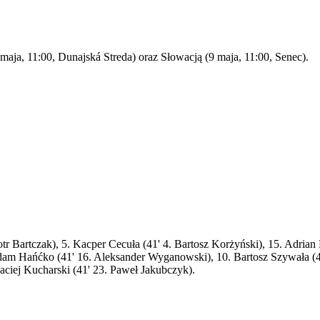
aja, 11:00, Dunajská Streda) oraz Słowacją (9 maja, 11:00, Senec).
 Bartczak), 5. Kacper Cecuła (41' 4. Bartosz Korżyński), 15. Adrian Lis
am Hańćko (41' 16. Aleksander Wyganowski), 10. Bartosz Szywała (41' 
ciej Kucharski (41' 23. Paweł Jakubczyk).