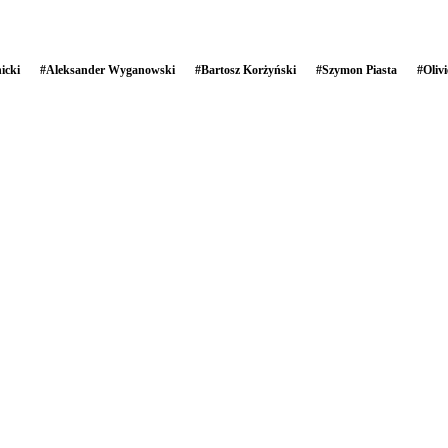
icki
#
Aleksander Wyganowski
#
Bartosz Korżyński
#
Szymon Piasta
#
Oliv