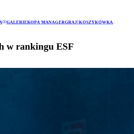
A
GALERIE
KOPA MANAGER
GRAJ!
KOSZYKÓWKA
ch w rankingu ESF