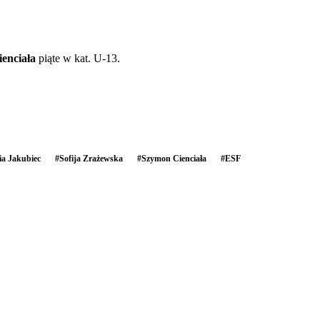
enciała
piąte w kat. U-13.
ia Jakubiec
#
Sofija Zrażewska
#
Szymon Cienciała
#
ESF