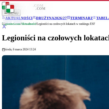
LEGIONISCI
.COM
LEGIONISCI
.COM
MENU
AKTUALNOŚCI
DRUŻYNA
2026/27
TERMINARZ
TABEL
Legionisci.com
/
Aktualności
/
Legioniści na czołowych lokatach w rankingu ESF
Legioniści na czołowych lokata
środa, 6 marca 2024 13:24