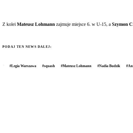
Z kolei
Mateusz Lohmann
zajmuje miejsce 6. w U-15, a
Szymon Ci
PODAJ TEN NEWS DALEJ:
#
Legia Warszawa
#
squash
#
Mateusz Lohmann
#
Nadia Budzik
#
An