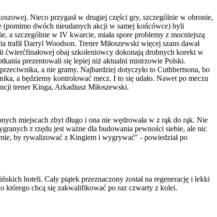
oszowej. Nieco przygasł w drugiej części gry, szczególnie w obronie,
ere (pomimo dwóch nieudanych akcji w samej końcówce) byli
e, a szczególnie w IV kwarcie, miała spore problemy z mocniejszą
a trafił Darryl Woodson. Trener Miłoszewski więcej szans dawał
ii ćwierćfinałowej obaj szkoleniowcy dokonają drobnych korekt w
ia prezentowali się lepiej niż aktualni mistrzowie Polski.
zeciwnika, a nie gramy. Najbardziej dotyczyło to Cuthbertsona, bo
nika, a będziemy kontrolować mecz. I to się udało. Nawet po meczu
ncji trener Kinga, Arkadiusz Miłoszewski.
nych miejscach zbyt długo i ona nie wędrowała w z rąk do rąk. Nie
ygranych z rzędu jest ważne dla budowania pewności siebie, ale nic
iomie, by rywalizować z Kingiem i wygrywać" - powiedział po
skich hoteli. Cały piątek przeznaczony został na regenerację i lekki
do którego chcą się zakwalifikować po raz czwarty z kolei.