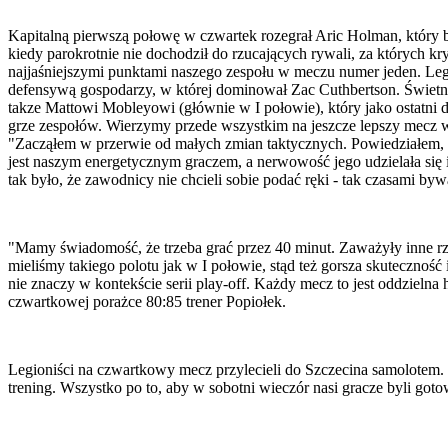
Kapitalną pierwszą połowę w czwartek rozegrał Aric Holman, który by
kiedy parokrotnie nie dochodził do rzucających rywali, za których
najjaśniejszymi punktami naszego zespołu w meczu numer jeden. Legi
defensywą gospodarzy, w której dominował Zac Cuthbertson. Świetnie
takze Mattowi Mobleyowi (głównie w I połowie), który jako ostatni
grze zespołów. Wierzymy przede wszystkim na jeszcze lepszy mecz w 
"Zacząłem w przerwie od małych zmian taktycznych. Powiedziałem, ż
jest naszym energetycznym graczem, a nerwowość jego udzielała się
tak było, że zawodnicy nie chcieli sobie podać ręki - tak czasami b
"Mamy świadomość, że trzeba grać przez 40 minut. Zaważyły inne rze
mieliśmy takiego polotu jak w I połowie, stąd też gorsza skutecznoś
nie znaczy w kontekście serii play-off. Każdy mecz to jest oddziel
czwartkowej porażce 80:85 trener Popiołek.
Legioniści na czwartkowy mecz przylecieli do Szczecina samolotem. Oc
trening. Wszystko po to, aby w sobotni wieczór nasi gracze byli goto