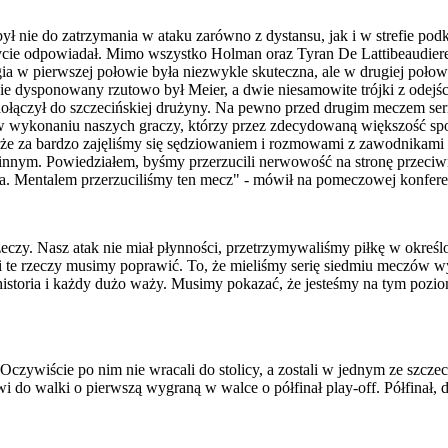
ł nie do zatrzymania w ataku zarówno z dystansu, jak i w strefie podk
 krycie odpowiadał. Mimo wszystko Holman oraz Tyran De Lattibeaudi
a w pierwszej połowie była niezwykle skuteczna, ale w drugiej połowi
 dysponowany rzutowo był Meier, a dwie niesamowite trójki z odejści
 dołączył do szczecińskiej drużyny. Na pewno przed drugim meczem ser
wykonaniu naszych graczy, którzy przez zdecydowaną większość spotkan
e za bardzo zajęliśmy się sędziowaniem i rozmowami z zawodnikami pr
 innym. Powiedziałem, byśmy przerzucili nerwowość na stronę przeciw
ywa. Mentalem przerzuciliśmy ten mecz" - mówił na pomeczowej konfere
czy. Nasz atak nie miał płynności, przetrzymywaliśmy piłkę w określo
ć i te rzeczy musimy poprawić. To, że mieliśmy serię siedmiu meczów w
na historia i każdy dużo waży. Musimy pokazać, że jesteśmy na tym poz
zywiście po nim nie wracali do stolicy, a zostali w jednym ze szczeciń
wi do walki o pierwszą wygraną w walce o półfinał play-off. Półfinał, 