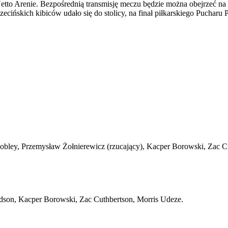
 Netto Arenie. Bezpośrednią transmisję meczu będzie można obejrzeć n
ecińskich kibiców udało się do stolicy, na finał piłkarskiego Pucharu 
bley, Przemysław Żołnierewicz (rzucający), Kacper Borowski, Zac C
son, Kacper Borowski, Zac Cuthbertson, Morris Udeze.