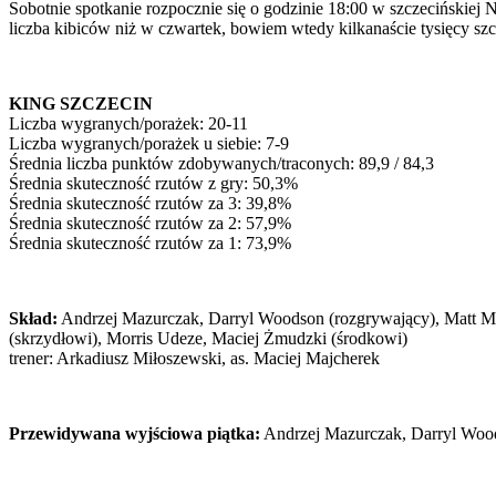
Sobotnie spotkanie rozpocznie się o godzinie 18:00 w szczecińskiej
liczba kibiców niż w czwartek, bowiem wtedy kilkanaście tysięcy szcz
KING SZCZECIN
Liczba wygranych/porażek: 20-11
Liczba wygranych/porażek u siebie: 7-9
Średnia liczba punktów zdobywanych/traconych: 89,9 / 84,3
Średnia skuteczność rzutów z gry: 50,3%
Średnia skuteczność rzutów za 3: 39,8%
Średnia skuteczność rzutów za 2: 57,9%
Średnia skuteczność rzutów za 1: 73,9%
Skład:
Andrzej Mazurczak, Darryl Woodson (rozgrywający), Matt Mo
(skrzydłowi), Morris Udeze, Maciej Żmudzki (środkowi)
trener: Arkadiusz Miłoszewski, as. Maciej Majcherek
Przewidywana wyjściowa piątka:
Andrzej Mazurczak, Darryl Wood