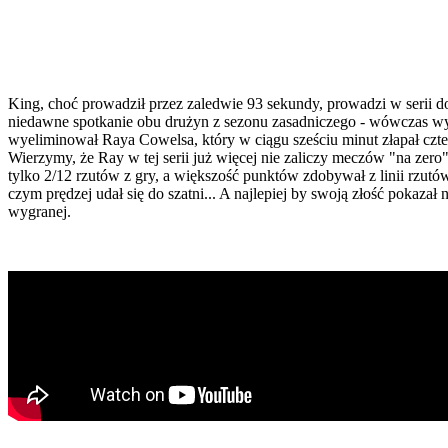
King, choć prowadził przez zaledwie 93 sekundy, prowadzi w serii 
niedawne spotkanie obu drużyn z sezonu zasadniczego - wówczas wygr
wyeliminował Raya Cowelsa, który w ciągu sześciu minut złapał czte
Wierzymy, że Ray w tej serii już więcej nie zaliczy meczów "na zero" 
tylko 2/12 rzutów z gry, a większość punktów zdobywał z linii rzutów 
czym prędzej udał się do szatni... A najlepiej by swoją złość pok
wygranej.