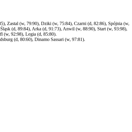
), Zastal (w, 79:90), Dziki (w, 75:84), Czarni (d, 82:86), Spójnia (w,
Śląsk (d, 89:84), Arka (d, 91:73), Anwil (w, 88:90), Start (w, 93:98),
fl (w, 92:98), Legia (d, 85:80).
burg (d, 80:60), Dinamo Sassari (w, 97:81).