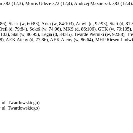
n 382 (12,3), Morris Udeze 372 (12,4), Andrzej Mazurczak 383 (12,4).
, Śląsk (w, 60:83), Arka (w, 84:103), Anwil (d, 92:93), Start (d, 81:85
 Trefl (d, 79:84), Sokół (w, 74:96), MKS (d, 86:106), GTK (w, 79:105), 
:103), Stal (w, 86:95), Legia (d, 84:85), Twarde Pierniki (w, 92:88), Tre
), AEK Ateny (d, 77:86), AEK Ateny (w, 86:64), MHP Riesen Ludwids
y ul. Twardowskiego)
y ul. Twardowskiego)