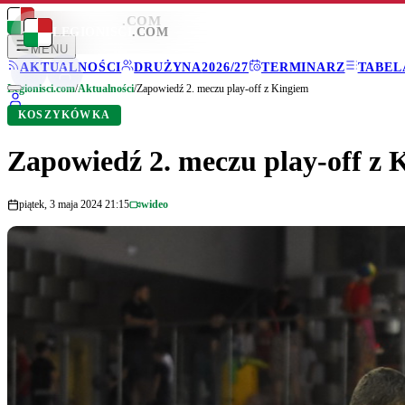
LEGIONISCI
.COM
LEGIONISCI
.COM
MENU
AKTUALNOŚCI
DRUŻYNA
2026/27
TERMINARZ
TABEL
Legionisci.com
/
Aktualności
/
Zapowiedź 2. meczu play-off z Kingiem
KOSZYKÓWKA
Zapowiedź 2. meczu play-off z 
piątek, 3 maja 2024 21:15
wideo