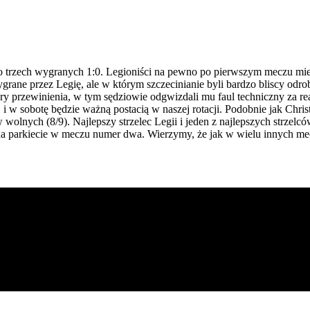
do trzech wygranych 1:0. Legioniści na pewno po pierwszym meczu mie
ane przez Legię, ale w którym szczecinianie byli bardzo bliscy odro
ry przewinienia, w tym sędziowie odgwizdali mu faul techniczny za re
i w sobotę będzie ważną postacią w naszej rotacji. Podobnie jak Christi
wolnych (8/9). Najlepszy strzelec Legii i jeden z najlepszych strzelcó
azał na parkiecie w meczu numer dwa. Wierzymy, że jak w wielu innyc