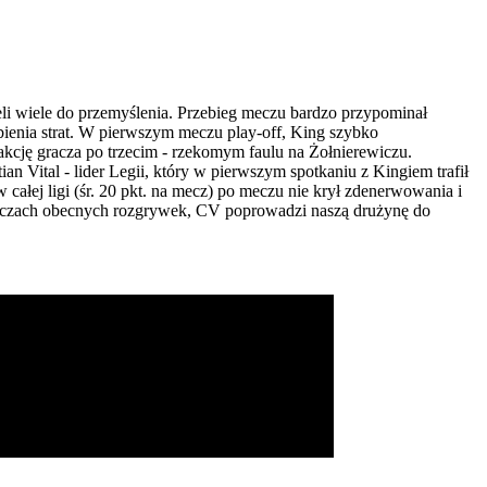
li wiele do przemyślenia. Przebieg meczu bardzo przypominał
bienia strat. W pierwszym meczu play-off, King szybko
akcję gracza po trzecim - rzekomym faulu na Żołnierewiczu.
an Vital - lider Legii, który w pierwszym spotkaniu z Kingiem trafił
w całej ligi (śr. 20 pkt. na mecz) po meczu nie krył zdenerwowania i
h meczach obecnych rozgrywek, CV poprowadzi naszą drużynę do