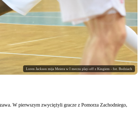
Loren Jackson mija Meiera w I meczu play-off z Kingiem - fot. Bodziach
arszawa. W pierwszym zwyciężyli gracze z Pomorza Zachodniego,