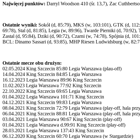
Najwięcej punktów:
Darryl Woodson 410 (śr. 13,7), Zac Cuthbertso
Ostatnie wyniki:
Sokół (d, 85:79), MKS (w, 103:101), GTK (d, 112:86)
69:78), Stal (d, 81:85), Legia (w, 89:96), Twarde Pierniki (d, 70:92),
Zastal (d, 95:84), Dziki (d, 90:72), Czarni (w, 74:78), Spójnia (d, 101
BCL: Dinamo Sassari (d, 93:85), MHP Riesen Ludwidsburg (w, 82:78
Ostatnie mecze obu drużyn:
02.05.2024 King Szczecin 85:80 Legia Warszawa (plau-off)
14.04.2024 King Szczecin 84:85 Legia Warszawa
16.12.2023 Legia Warszawa 89:96 King Szczecin
11.02.2023 Legia Warszawa 77:92 King Szczecin
22.10.2022 King Szczecin 69:65 Legia Warszawa
01.04.2022 Legia Warszawa 101:71 King Szczecin
04.12.2021 King Szczecin 99:83 Legia Warszawa
08.04.2021 King Szczecin 72:79 Legia Warszawa (play-off, hala prz
06.04.2021 King Szczecin 88:81 Legia Warszawa (play-off, hala prz
03.04.2021 Legia Warszawa 90:67 King Szczecin (play-off)
01.04.2021 Legia Warszawa d.99:91 King Szczecin (play-off)
28.03.2021 Legia Warszawa 137:43 King Szczecin
06.12.2020 King Szczecin 60:70 Legia Warszawa (w Stargardzie)