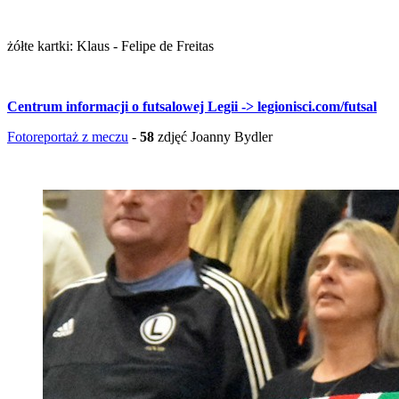
żółte kartki: Klaus - Felipe de Freitas
Centrum informacji o futsalowej Legii -> legionisci.com/futsal
Fotoreportaż z meczu
-
58
zdjęć Joanny Bydler