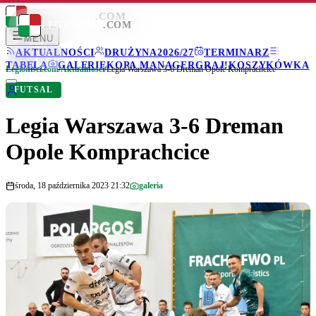
LEGIONISCI
.COM
LEGIONISCI
.COM
MENU
AKTUALNOŚCI
DRUŻYNA
2026/27
TERMINARZ
TABELA
GALERIE
KOPA MANAGER
GRAJ!
KOSZYKÓWKA
Legionisci.com
/
Aktualności
/
Legia Warszawa 3-6 Dreman Opole Komprachcice
FUTSAL
Legia Warszawa 3-6 Dreman
Opole Komprachcice
środa, 18 października 2023 21:32
galeria