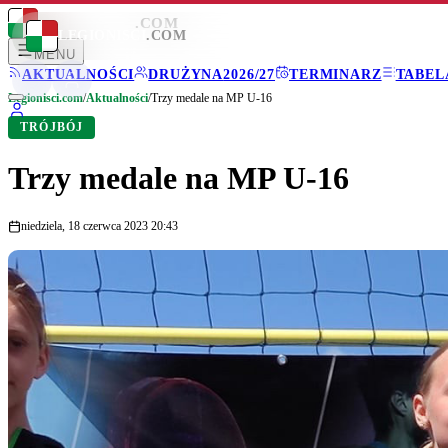
LEGIONISCI
.COM
LEGIONISCI
.COM
MENU
AKTUALNOŚCI
DRUŻYNA
2026/27
TERMINARZ
TABEL
Legionisci.com
/
Aktualności
/
Trzy medale na MP U-16
TRÓJBÓJ
Trzy medale na MP U-16
niedziela, 18 czerwca 2023 20:43