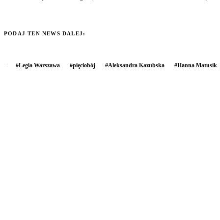
PODAJ TEN NEWS DALEJ:
#
Legia Warszawa
#
pięciobój
#
Aleksandra Kazubska
#
Hanna Matusik