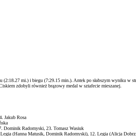
u (2:18.27 mi.) i biegu (7:29.15 min.). Antek po słabszym wyniku w strz
Ciskiem zdobyli również brązowy medal w sztafecie mieszanej.
4. Jakub Rosa
ńska
 17. Dominik Radomyski, 23. Tomasz Wasiuk
. Legia (Hanna Matusik, Dominik Radomyski), 12. Legia (Alicja Dobrz