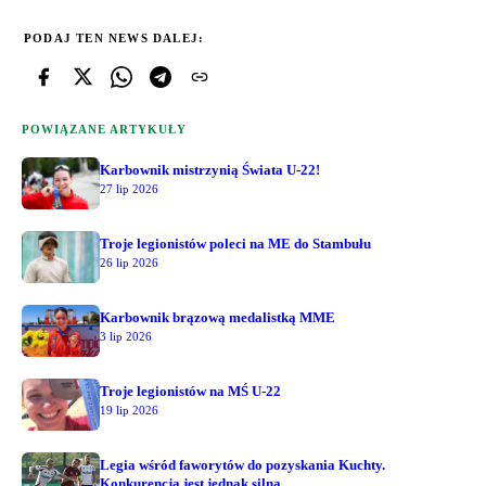
PODAJ TEN NEWS DALEJ:
POWIĄZANE ARTYKUŁY
Karbownik mistrzynią Świata U-22!
27 lip 2026
Troje legionistów poleci na ME do Stambułu
26 lip 2026
Karbownik brązową medalistką MME
3 lip 2026
Troje legionistów na MŚ U-22
19 lip 2026
Legia wśród faworytów do pozyskania Kuchty.
Konkurencja jest jednak silna