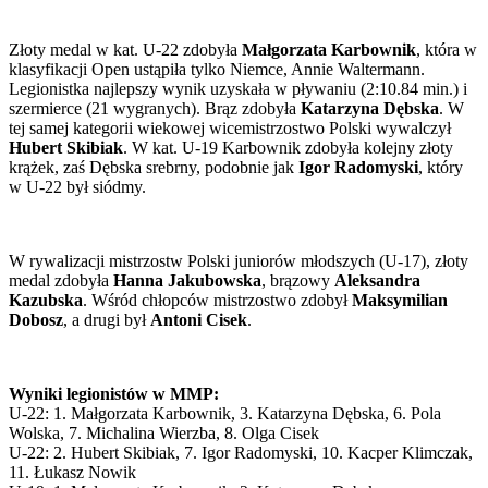
Złoty medal w kat. U-22 zdobyła
Małgorzata Karbownik
, która w
klasyfikacji Open ustąpiła tylko Niemce, Annie Waltermann.
Legionistka najlepszy wynik uzyskała w pływaniu (2:10.84 min.) i
szermierce (21 wygranych). Brąz zdobyła
Katarzyna Dębska
. W
tej samej kategorii wiekowej wicemistrzostwo Polski wywalczył
Hubert Skibiak
. W kat. U-19 Karbownik zdobyła kolejny złoty
krążek, zaś Dębska srebrny, podobnie jak
Igor Radomyski
, który
w U-22 był siódmy.
W rywalizacji mistrzostw Polski juniorów młodszych (U-17), złoty
medal zdobyła
Hanna Jakubowska
, brązowy
Aleksandra
Kazubska
. Wśród chłopców mistrzostwo zdobył
Maksymilian
Dobosz
, a drugi był
Antoni Cisek
.
Wyniki legionistów w MMP:
U-22: 1. Małgorzata Karbownik, 3. Katarzyna Dębska, 6. Pola
Wolska, 7. Michalina Wierzba, 8. Olga Cisek
U-22: 2. Hubert Skibiak, 7. Igor Radomyski, 10. Kacper Klimczak,
11. Łukasz Nowik