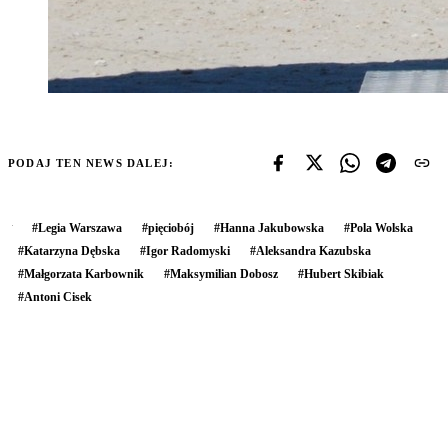
PODAJ TEN NEWS DALEJ:
#
Legia Warszawa
#
pięciobój
#
Hanna Jakubowska
#
Pola Wolska
#
Katarzyna Dębska
#
Igor Radomyski
#
Aleksandra Kazubska
#
Małgorzata Karbownik
#
Maksymilian Dobosz
#
Hubert Skibiak
#
Antoni Cisek