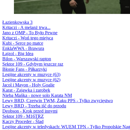
Łazienkowska 3
Kritaczi - A melanż trwa...
Jano z OMP - To Było Pewne
Kritaczi - Woń tego miejsca
Kubi - Serce po matce
EnklaWWA - Brawura
Łajzol - Big Idea
Bilon - Warszawski rapton
Sektor 109 - Gdybym jeszcze raz
Błonie Fans - Piłkarzyki
Legijne akcenty w muzyce (63)
Legijne akcenty w muzyce (62)
Jacol i Mayon - Holy Goalie
Karat - Zajawka i zarobek
Nieba Mańka - nowe solo Karata NM
Lewy BRD, Czerwin TWM, Żaku PPS - Tylko zwycięstwo
Lewy BRD - Trzeba iść do przodu
Deobson - Krok przed innymi
Sektor 109 - M16TRZ
Kaczy Proceder - Ślad
Legijne akcenty w teledyskach: WUEM TPN - Tylko Propolskie Nag