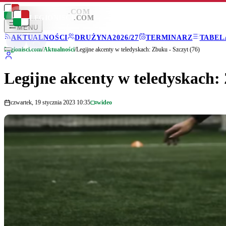
LEGIONISCI
.COM
LEGIONISCI
.COM
MENU
AKTUALNOŚCI
DRUŻYNA
2026/27
TERMINARZ
TABEL
Legionisci.com
/
Aktualności
/
Legijne akcenty w teledyskach: Zbuku - Szczyt (76)
Legijne akcenty w teledyskach: 
czwartek, 19 stycznia 2023 10:35
wideo