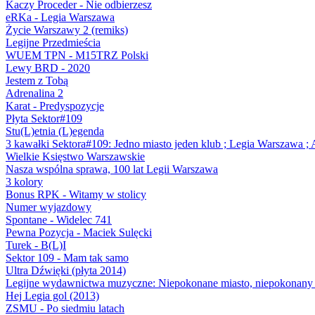
Kaczy Proceder - Nie odbierzesz
eRKa - Legia Warszawa
Życie Warszawy 2 (remiks)
Legijne Przedmieścia
WUEM TPN - M15TRZ Polski
Lewy BRD - 2020
Jestem z Tobą
Adrenalina 2
Karat - Predyspozycje
Płyta Sektor#109
Stu(L)etnia (L)egenda
3 kawałki Sektora#109: Jedno miasto jeden klub ; Legia Warszawa ; 
Wielkie Księstwo Warszawskie
Nasza wspólna sprawa, 100 lat Legii Warszawa
3 kolory
Bonus RPK - Witamy w stolicy
Numer wyjazdowy
Spontane - Widelec 741
Pewna Pozycja - Maciek Sulęcki
Turek - B(L)I
Sektor 109 - Mam tak samo
Ultra Dźwięki (płyta 2014)
Legijne wydawnictwa muzyczne: Niepokonane miasto, niepokonany
Hej Legia gol (2013)
ZSMU - Po siedmiu latach