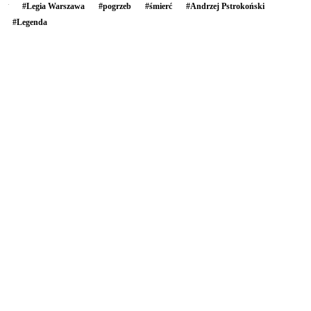
#
Legia Warszawa
#
pogrzeb
#
śmierć
#
Andrzej Pstrokoński
#
Legenda