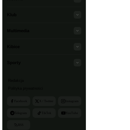
Klub
Multimedia
Kibice
Sporty
Redakcja
Polityka prywatności
Facebook
X / Twitter
Instagram
Telegram
TikTok
YouTube
RSS