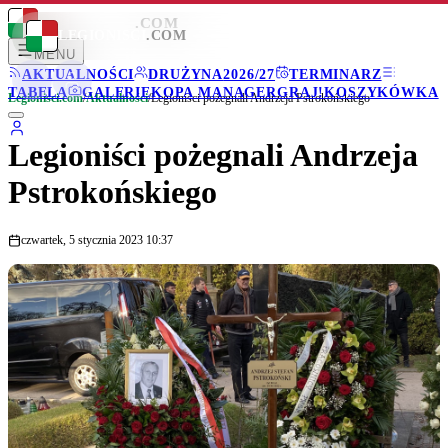
LEGIONISCI
.COM
LEGIONISCI
.COM
MENU
AKTUALNOŚCI
DRUŻYNA
2026/27
TERMINARZ
TABELA
GALERIE
KOPA MANAGER
GRAJ!
KOSZYKÓWKA
Legionisci.com
/
Aktualności
/
Legioniści pożegnali Andrzeja Pstrokońskiego
Legioniści pożegnali Andrzeja
Pstrokońskiego
czwartek, 5 stycznia 2023 10:37