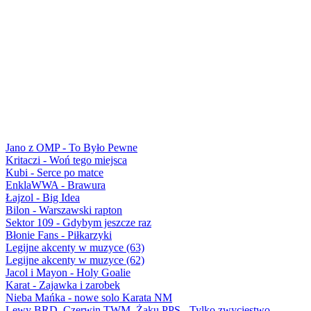
Jano z OMP - To Było Pewne
Kritaczi - Woń tego miejsca
Kubi - Serce po matce
EnklaWWA - Brawura
Łajzol - Big Idea
Bilon - Warszawski rapton
Sektor 109 - Gdybym jeszcze raz
Błonie Fans - Piłkarzyki
Legijne akcenty w muzyce (63)
Legijne akcenty w muzyce (62)
Jacol i Mayon - Holy Goalie
Karat - Zajawka i zarobek
Nieba Mańka - nowe solo Karata NM
Lewy BRD, Czerwin TWM, Żaku PPS - Tylko zwycięstwo