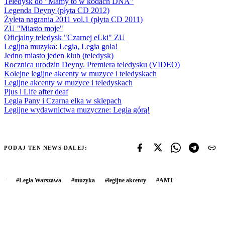
Teledysk do "Mamy to w kodach DNA"
Legenda Deyny (płyta CD 2012)
Żyleta nagrania 2011 vol.1 (płyta CD 2011)
ZU "Miasto moje"
Oficjalny teledysk "Czarnej eLki" ZU
Legijna muzyka: Legia, Legia gola!
Jedno miasto jeden klub (teledysk)
Rocznica urodzin Deyny. Premiera teledysku (VIDEO)
Kolejne legijne akcenty w muzyce i teledyskach
Legijne akcenty w muzyce i teledyskach
Pjus i Life after deaf
Legia Pany i Czarna elka w sklepach
Legijne wydawnictwa muzyczne: Legia górą!
PODAJ TEN NEWS DALEJ:
#
Legia Warszawa
#
muzyka
#
legijne akcenty
#
AMT