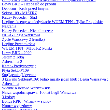
Lewy BRD - Trzeba iść do przodu
Deobson - Krok przed innymi
Sektor 109 - M16TRZ
Kaczy Proceder - Ślad
Legijne akcenty w teledyskach: WUEM TPN - Tylko Propolskie
Nagrania
Kaczy Proceder - Nie odbierzesz
eRKa - Legia Warszawa
Życie Warszawy 2 (remiks)
Legijne Przedmieścia
WUEM TPN - M15TRZ Polski
Lewy BRD - 2020
Jestem z Tobą
Adrenalina 2
Karat - Predyspozycje
Płyta Sektor#109
Stu(L)etnia (L)egenda
3 kawałki Sektora#109: Jedno miasto jeden klub ; Legia Warszawa ;
Adrenalina
Wielkie Księstwo Warszawskie
Nasza wspólna sprawa, 100 lat Legii Warszawa
3 kolory
Bonus RPK - Witamy w stolicy
Numer wyjazdowy