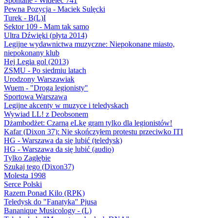
Spontane - Widelec 741
Pewna Pozycja - Maciek Sulęcki
Turek - B(L)I
Sektor 109 - Mam tak samo
Ultra Dźwięki (płyta 2014)
Legijne wydawnictwa muzyczne: Niepokonane miasto,
niepokonany klub
Hej Legia gol (2013)
ZSMU - Po siedmiu latach
Urodzony Warszawiak
Wuem - "Droga legionisty"
Sportowa Warszawa
Legijne akcenty w muzyce i teledyskach
Wywiad LL! z Deobsonem
Dżambodżet: Czarną eLkę gram tylko dla legionistów!
Kafar (Dixon 37): Nie skończyłem protestu przeciwko ITI
HG - Warszawa da się lubić (teledysk)
HG - Warszawa da się lubić (audio)
Tylko Zagłębie
Szukaj tego (Dixon37)
Molesta 1998
Serce Polski
Razem Ponad Kilo (RPK)
Teledysk do "Fanatyka" Pjusa
Bananique Musicology - (L)