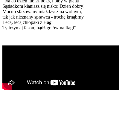
"Na co dzień lubisz boks, i biby w piątki
Sąsiadkom kłaniasz się nisko; Dzień dobry!
Mocno sfazowany miażdżysz na wolnym,
tak jak nieznany sprawca - trochę krnąbrny
Lecą, lecą chłopaki z Hagi
Ty trzymaj fason, bądź gotów na flagi".