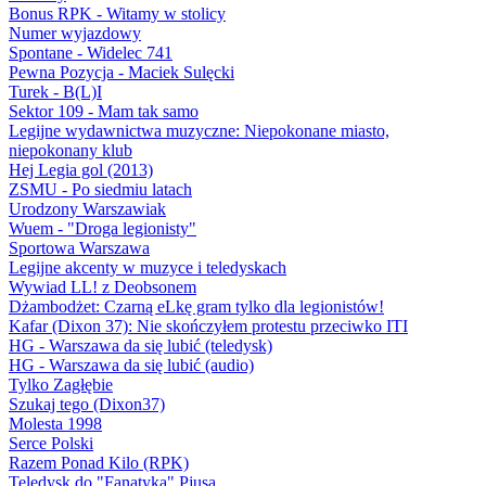
Bonus RPK - Witamy w stolicy
Numer wyjazdowy
Spontane - Widelec 741
Pewna Pozycja - Maciek Sulęcki
Turek - B(L)I
Sektor 109 - Mam tak samo
Legijne wydawnictwa muzyczne: Niepokonane miasto,
niepokonany klub
Hej Legia gol (2013)
ZSMU - Po siedmiu latach
Urodzony Warszawiak
Wuem - "Droga legionisty"
Sportowa Warszawa
Legijne akcenty w muzyce i teledyskach
Wywiad LL! z Deobsonem
Dżambodżet: Czarną eLkę gram tylko dla legionistów!
Kafar (Dixon 37): Nie skończyłem protestu przeciwko ITI
HG - Warszawa da się lubić (teledysk)
HG - Warszawa da się lubić (audio)
Tylko Zagłębie
Szukaj tego (Dixon37)
Molesta 1998
Serce Polski
Razem Ponad Kilo (RPK)
Teledysk do "Fanatyka" Pjusa