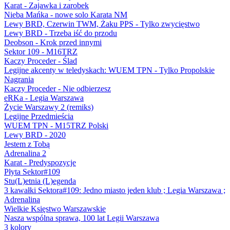
Karat - Zajawka i zarobek
Nieba Mańka - nowe solo Karata NM
Lewy BRD, Czerwin TWM, Żaku PPS - Tylko zwycięstwo
Lewy BRD - Trzeba iść do przodu
Deobson - Krok przed innymi
Sektor 109 - M16TRZ
Kaczy Proceder - Ślad
Legijne akcenty w teledyskach: WUEM TPN - Tylko Propolskie
Nagrania
Kaczy Proceder - Nie odbierzesz
eRKa - Legia Warszawa
Życie Warszawy 2 (remiks)
Legijne Przedmieścia
WUEM TPN - M15TRZ Polski
Lewy BRD - 2020
Jestem z Tobą
Adrenalina 2
Karat - Predyspozycje
Płyta Sektor#109
Stu(L)etnia (L)egenda
3 kawałki Sektora#109: Jedno miasto jeden klub ; Legia Warszawa ;
Adrenalina
Wielkie Księstwo Warszawskie
Nasza wspólna sprawa, 100 lat Legii Warszawa
3 kolory