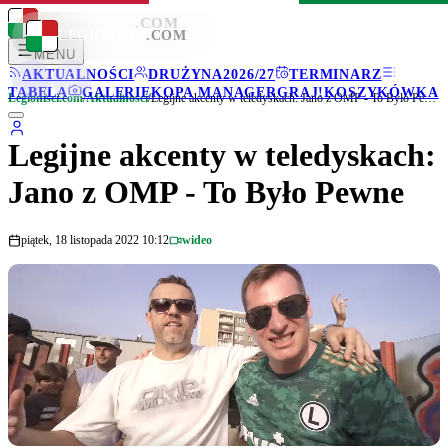
LEGIONISCI
.COM
LEGIONISCI
.COM
MENU
AKTUALNOŚCI
DRUŻYNA
2026/27
TERMINARZ
TABELA
GALERIE
KOPA MANAGER
GRAJ!
KOSZYKÓWKA
Legionisci.com
/
Aktualności
/
Legijne akcenty w teledyskach: Jano z OMP - To Było Pewne
Legijne akcenty w teledyskach:
Jano z OMP - To Było Pewne
piątek, 18 listopada 2022 10:12
wideo