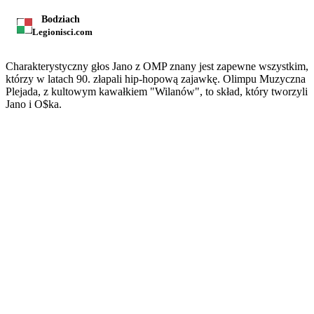
Bodziach
Legionisci.com
Charakterystyczny głos Jano z OMP znany jest zapewne wszystkim,
którzy w latach 90. złapali hip-hopową zajawkę. Olimpu Muzyczna
Plejada, z kultowym kawałkiem "Wilanów", to skład, który tworzyli
Jano i O$ka.