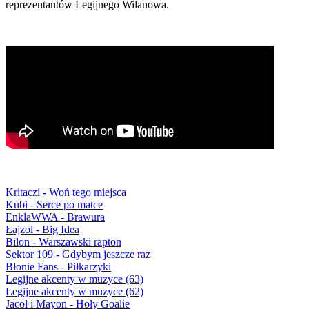
reprezentantów Legijnego Wilanowa.
Kritaczi - Woń tego miejsca
Kubi - Serce po matce
EnklaWWA - Brawura
Łajzol - Big Idea
Bilon - Warszawski rapton
Sektor 109 - Gdybym jeszcze raz
Błonie Fans - Piłkarzyki
Legijne akcenty w muzyce (63)
Legijne akcenty w muzyce (62)
Jacol i Mayon - Holy Goalie