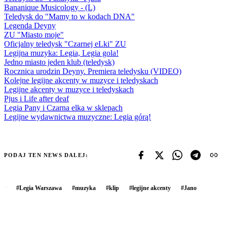
Bananique Musicology - (L)
Teledysk do "Mamy to w kodach DNA"
Legenda Deyny
ZU "Miasto moje"
Oficjalny teledysk "Czarnej eLki" ZU
Legijna muzyka: Legia, Legia gola!
Jedno miasto jeden klub (teledysk)
Rocznica urodzin Deyny. Premiera teledysku (VIDEO)
Kolejne legijne akcenty w muzyce i teledyskach
Legijne akcenty w muzyce i teledyskach
Pjus i Life after deaf
Legia Pany i Czarna elka w sklepach
Legijne wydawnictwa muzyczne: Legia górą!
PODAJ TEN NEWS DALEJ:
#
Legia Warszawa
#
muzyka
#
klip
#
legijne akcenty
#
Jano