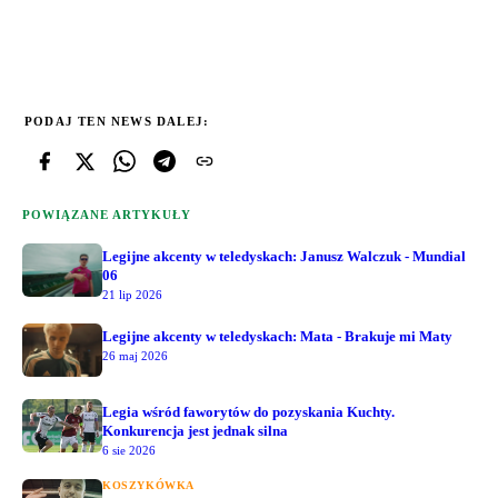
PODAJ TEN NEWS DALEJ:
POWIĄZANE ARTYKUŁY
Legijne akcenty w teledyskach: Janusz Walczuk - Mundial
06
21 lip 2026
Legijne akcenty w teledyskach: Mata - Brakuje mi Maty
26 maj 2026
Legia wśród faworytów do pozyskania Kuchty.
Konkurencja jest jednak silna
6 sie 2026
KOSZYKÓWKA