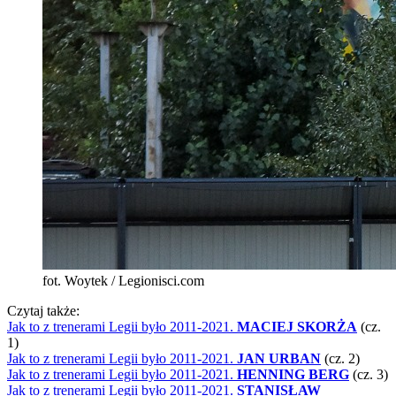
fot. Woytek / Legionisci.com
Czytaj także:
Jak to z trenerami Legii było 2011-2021.
MACIEJ SKORŻA
(cz.
1)
Jak to z trenerami Legii było 2011-2021.
JAN URBAN
(cz. 2)
Jak to z trenerami Legii było 2011-2021.
HENNING BERG
(cz. 3)
Jak to z trenerami Legii było 2011-2021.
STANISŁAW