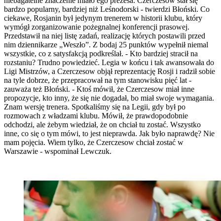
niebagatelne znaczenie miało ego prezesa. Czerczesow stał się
bardzo popularny, bardziej niż Leśnodorski - twierdzi Błoński. Co
ciekawe, Rosjanin był jedynym trenerem w historii klubu, który
wymógł zorganizowanie pożegnalnej konferencji prasowej.
Przedstawił na niej listę zadań, realizację których postawili przed
nim dziennikarze „Weszło”. Z bodaj 25 punktów wypełnił niemal
wszystkie, co z satysfakcją podkreślał. - Kto bardziej stracił na
rozstaniu? Trudno powiedzieć. Legia w końcu i tak awansowała do
Ligi Mistrzów, a Czerczesow objął reprezentację Rosji i radził sobie
na tyle dobrze, że przepracował na tym stanowisku pięć lat -
zauważa też Błoński. - Ktoś mówił, że Czerczesow miał inne
propozycje, kto inny, że się nie dogadał, bo miał swoje wymagania.
Znam wersję trenera. Spotkaliśmy się na Legii, gdy był po
rozmowach z władzami klubu. Mówił, że prawdopodobnie
odchodzi, ale żebym wiedział, że on chciał tu zostać. Wszystko
inne, co się o tym mówi, to jest nieprawda. Jak było naprawdę? Nie
mam pojęcia. Wiem tylko, że Czerczesow chciał zostać w
Warszawie - wspominał Lewczuk.