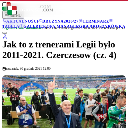
LEGIONISCI
.COM
LEGIONISCI
.COM
MENU
AKTUALNOŚCI
DRUŻYNA
2026/27
TERMINARZ
TABELA
GALERIE
KOPA MANAGER
GRAJ!
KOSZYKÓWKA
Legionisci.com
/
Aktualności
/
Jak to z trenerami Legii było 2011-2021. Czerczesow (cz. 4)
Jak to z trenerami Legii było
2011-2021. Czerczesow (cz. 4)
czwartek, 30 grudnia 2021 12:00