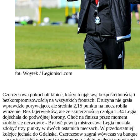
fot. Woytek / Legionisci.com
Czerczesowa pokochali kibice, których ujął swą bezpośredniością i
bezkompromisowością na wszystkich frontach. Drużyna nie grała
wprawdzie porywająco, ale średnia 2,15 punktu na mecz robiła
wrażenie. Bez fajerwerków, ale ze skutecznością czołgu T-34 Legia
dojechała do podwójnej korony. Choć na finiszu przez moment
zrobiło się nerwowo: - By być pewną mistrzostwa Legia musiała
zdobyć trzy punkty w dwóch ostatnich meczach. W przedostatniej
kolejce jechała do Gdańska. Czerczesow zagrał wówczas va banque
- przeciw Lechii wystawił rezerwowych, tak by najlepsi wypoczęci