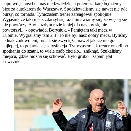
naprawdę spuści na nas niedźwiedzie, a potem za karę będziemy
biec za autokarem do Warszawy. Spodziewaliśmy się nawet nie tyle
burzy, co tornada. Tymczasem trener zareagował spokojnie.
Wyjaśnił, że taki mecz zdarzył się raz i umawiamy się, że więcej się
nie powtórzy. A w każdym razie lepiej dla nas, by się nie
powtórzył... - opowiadał Borysiuk. - Pamiętam taki mecz w
Lubinie. Wygraliśmy tam 2-1. To nie był nasz dobry mecz. Byliśmy
jednak zadowoleni, bo jak się zwycięża, nawet jak się nie gra
najlepiej, to pojawia się satysfakcja. Tymczasem jak trener wpadł po
spotkaniu do szatni, to wiele osób chciało... zniknąć. Szukaliśmy
miejsca, gdzie można się schować. Było grubo - zapamiętał
Lewczuk.