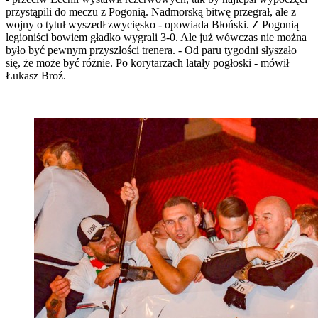
przystąpili do meczu z Pogonią. Nadmorską bitwę przegrał, ale z
wojny o tytuł wyszedł zwycięsko - opowiada Błoński. Z Pogonią
legioniści bowiem gładko wygrali 3-0. Ale już wówczas nie można
było być pewnym przyszłości trenera. - Od paru tygodni słyszało
się, że może być różnie. Po korytarzach latały pogłoski - mówił
Łukasz Broź.