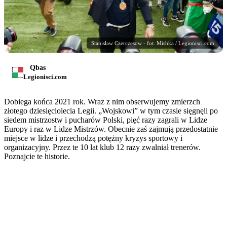
Stanisław Czerczesow - fot. Mishka / Legionisci.com
Qbas
Legionisci.com
Dobiega końca 2021 rok. Wraz z nim obserwujemy zmierzch
złotego dziesięciolecia Legii. „Wojskowi” w tym czasie sięgnęli po
siedem mistrzostw i pucharów Polski, pięć razy zagrali w Lidze
Europy i raz w Lidze Mistrzów. Obecnie zaś zajmują przedostatnie
miejsce w lidze i przechodzą potężny kryzys sportowy i
organizacyjny. Przez te 10 lat klub 12 razy zwalniał trenerów.
Poznajcie te historie.