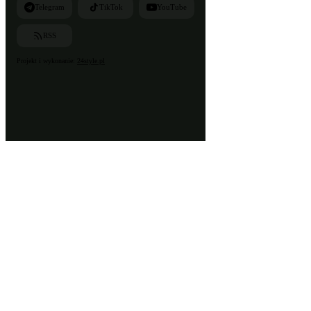
Telegram
TikTok
YouTube
RSS
Projekt i wykonanie:
24style.pl