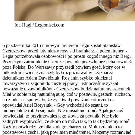
fot. Hagi / Legionisci.com
6 października 2015 r. nowym trenerem Legii został Stanisław
Czerczesow, przed laty niezły rosyjski bramkarz, a potem trener. -
Legia potrzebowała osobowości i po prostu kogoś innego niż Berg.
Przy czym zatrudnienie Czerczesowa nie przeszło bez echa również
poza Polską. Do Warszawy przyszedł bowiem gość, który coś w
piłkarskim świecie znaczył, był rozpoznawalny - zaznacza
dziennikarz Adam Dawidziuk. Rosjanin szybko okiełznał
towarzystwo i zagonił do ciężkiej pracy. Jednocześnie zyskał
poważanie u zawodników - Czerczesow budził naturalny szacunek.
Miał w sobie taką naturalną aurę, coś w postawie, gestach, ruchach,
co z miejsca sprawiało, że zyskiwał poważanie otoczenia -
opowiadał Ariel Borysiuk. - Gdy wchodził do szatni, to
momentalnie robiła się mała. Nie musiał nic robić. A jak już coś
powiedział, to przyjmowałeś jego słowa za pewnik. Nie było
żadnych wątpliwości, że skoro on mówi tak, to tak będziemy robić.
Każdy potwierdzi, że biła z niego charyzma. Moim zdaniem to
podstawowa cecha, jaką powinien mieć trener. Możemy rozmawiać