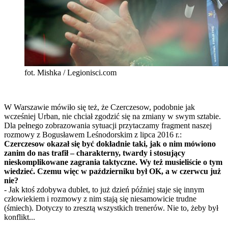
fot. Mishka / Legionisci.com
W Warszawie mówiło się też, że Czerczesow, podobnie jak
wcześniej Urban, nie chciał zgodzić się na zmiany w swym sztabie.
Dla pełnego zobrazowania sytuacji przytaczamy fragment naszej
rozmowy z Bogusławem Leśnodorskim z lipca 2016 r.:
Czerczesow okazał się być dokładnie taki, jak o nim mówiono
zanim do nas trafił – charakterny, twardy i stosujący
nieskomplikowane zagrania taktyczne. Wy też musieliście o tym
wiedzieć. Czemu więc w październiku był OK, a w czerwcu już
nie?
- Jak ktoś zdobywa dublet, to już dzień później staje się innym
człowiekiem i rozmowy z nim stają się niesamowicie trudne
(śmiech). Dotyczy to zresztą wszystkich trenerów. Nie to, żeby był
konflikt...