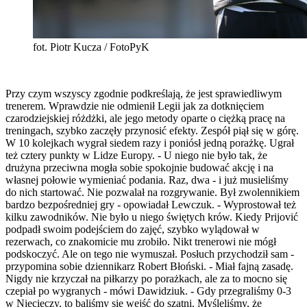
fot. Piotr Kucza / FotoPyK
Przy czym wszyscy zgodnie podkreślają, że jest sprawiedliwym
trenerem. Wprawdzie nie odmienił Legii jak za dotknięciem
czarodziejskiej różdżki, ale jego metody oparte o ciężką pracę na
treningach, szybko zaczęły przynosić efekty. Zespół piął się w górę.
W 10 kolejkach wygrał siedem razy i poniósł jedną porażkę. Ugrał
też cztery punkty w Lidze Europy. - U niego nie było tak, że
drużyna przeciwna mogła sobie spokojnie budować akcję i na
własnej połowie wymieniać podania. Raz, dwa - i już musieliśmy
do nich startować. Nie pozwalał na rozgrywanie. Był zwolennikiem
bardzo bezpośredniej gry - opowiadał Lewczuk. - Wyprostował też
kilku zawodników. Nie było u niego świętych krów. Kiedy Prijović
podpadł swoim podejściem do zajęć, szybko wylądował w
rezerwach, co znakomicie mu zrobiło. Nikt trenerowi nie mógł
podskoczyć. Ale on tego nie wymuszał. Posłuch przychodził sam -
przypomina sobie dziennikarz Robert Błoński. - Miał fajną zasadę.
Nigdy nie krzyczał na piłkarzy po porażkach, ale za to mocno się
czepiał po wygranych - mówi Dawidziuk. - Gdy przegraliśmy 0-3
w Niecieczy, to baliśmy się wejść do szatni. Myśleliśmy, że