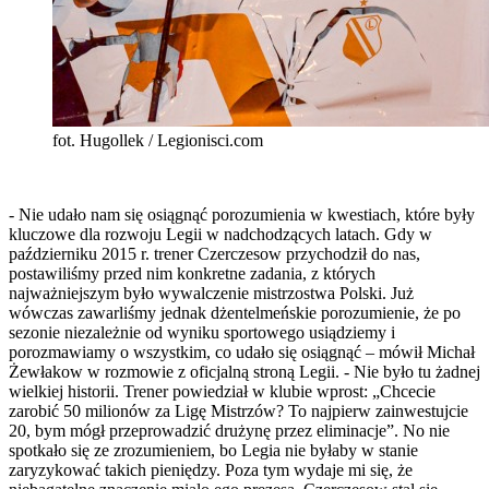
fot. Hugollek / Legionisci.com
- Nie udało nam się osiągnąć porozumienia w kwestiach, które były
kluczowe dla rozwoju Legii w nadchodzących latach. Gdy w
październiku 2015 r. trener Czerczesow przychodził do nas,
postawiliśmy przed nim konkretne zadania, z których
najważniejszym było wywalczenie mistrzostwa Polski. Już
wówczas zawarliśmy jednak dżentelmeńskie porozumienie, że po
sezonie niezależnie od wyniku sportowego usiądziemy i
porozmawiamy o wszystkim, co udało się osiągnąć – mówił Michał
Żewłakow w rozmowie z oficjalną stroną Legii. - Nie było tu żadnej
wielkiej historii. Trener powiedział w klubie wprost: „Chcecie
zarobić 50 milionów za Ligę Mistrzów? To najpierw zainwestujcie
20, bym mógł przeprowadzić drużynę przez eliminacje”. No nie
spotkało się ze zrozumieniem, bo Legia nie byłaby w stanie
zaryzykować takich pieniędzy. Poza tym wydaje mi się, że